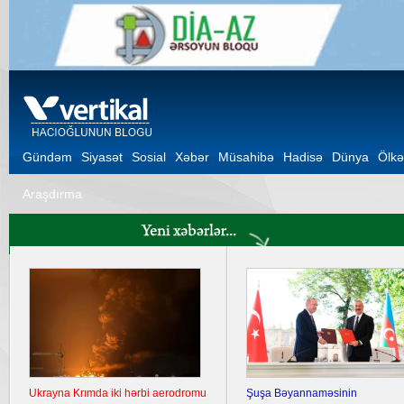
Gündəm
Siyasət
Sosial
Xəbər
Müsahibə
Hadisə
Dünya
Ölkə
Araşdırma
Ukrayna Krımda iki hərbi aerodromu
Şuşa Bəyannaməsinin