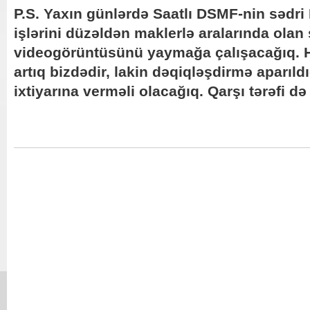
P.S. Yaxın günlərdə Saatlı DSMF-nin sədri 
işlərini düzəldən maklerlə aralarında olan
videogörüntüsünü yaymağa çalışacağıq. 
artıq bizdədir, lakin dəqiqləşdirmə aparıl
ixtiyarına verməli olacağıq. Qarşı tərəfi d