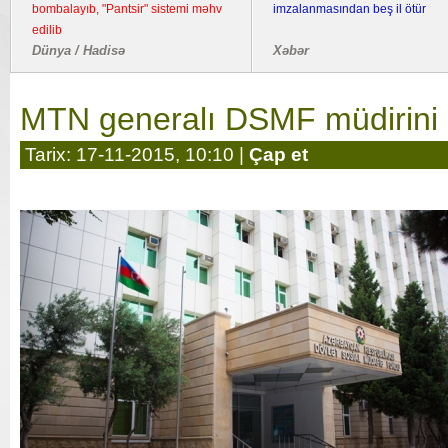
bombalayıb, "Pantsir" sistemi məhv
imzalanmasından beş il ötür
edilib
Dünya / Hadisə
Xəbər
MTN generalı DSMF müdirini n
Tarix: 17-11-2015, 10:10 |
Çap et