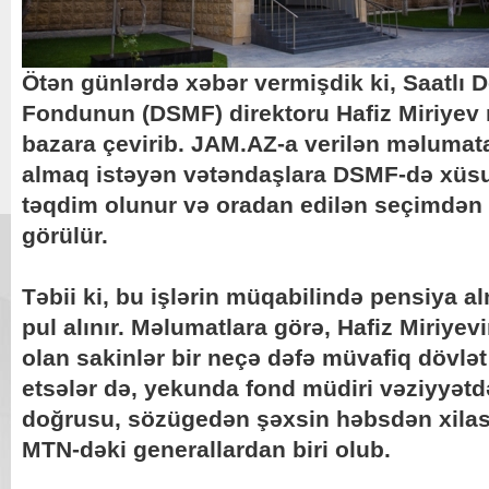
Ötən günlərdə xəbər vermişdik ki, Saatlı 
Fondunun (DSMF) direktoru Hafiz Miriyev
bazara çevirib. JAM.AZ-a verilən məlumat
almaq istəyən vətəndaşlara DSMF-də xüsu
təqdim olunur və oradan edilən seçimdən 
görülür.
Təbii ki, bu işlərin müqabilində pensiya 
pul alınır. Məlumatlara görə, Hafiz Miriyev
olan sakinlər bir neçə dəfə müvafiq dövlə
etsələr də, yekunda fond müdiri vəziyyətd
doğrusu, sözügedən şəxsin həbsdən xilas
MTN-dəki generallardan biri olub.