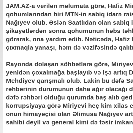
JAM.AZ-a verilən məlumata görə, Hafiz Mi
qohumlarından biri MTN-in sabiq idarə rəi
Nağıyev olub. Əslən Saatlıdan olan sabiq i
şikayətlərdən sonra qohumunun həbs təhlü
görərək, ona yardım edib. Nəticədə, Hafiz
çıxmaqla yanaşı, həm də vəzifəsində qalıb
Rayonda dolaşan söhbətlərə görə, Miriyevl
yenidən çoxalmağa başlayıb və işə artıq
Mehdiyev qarışmalı olub. Lakin bu dəfə S
rəhbərinin durumunun daha ağır olacağı deyil
dəfə rəhbəri olduğu qurumda baş alıb ged
korrupsiyaya görə Miriyevi heç kim xilas 
onun himayəçisi olan Əlimusa Nağıyev ar
sahibi deyil və general kimi də təsir imkan