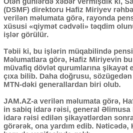
Ötən günlərdə xəbər vermişdik ki, S
(DSMF) direktoru Hafiz Miriyev rəhb
verilən məlumata görə, rayonda pen
xüsusi «qiymət cədvəli» təqdim olun
işlər görülür.
Təbii ki, bu işlərin müqabilində pens
Məlumatlara görə, Hafiz Miriyevin bu 
müvafiq dövlət qurumlarına şikayət 
çıxa bilib. Daha doğrusu, sözügedən
MTN-dəki generallardan biri olub.
JAM.AZ-a verilən məlumata görə, Haf
in sabiq idarə rəisi, general Əlimusa
idarə rəisi edilən şikayətlərdən son
görərək, ona yardım edib. Nəticədə, 