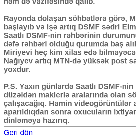
həm də vəzifəsində qalıb.
Rayonda dolaşan söhbətlərə görə, Mi
başlayıb və işə artıq DSMF sədri El
Saatlı DSMF-nin rəhbərinin durumunun 
dəfə rəhbəri olduğu qurumda baş alı
Miriyevi heç kim xilas edə bilməyəc
Nağıyev artıq MTN-də yüksək post sah
yoxdur.
P.S. Yaxın günlərdə Saatlı DSMF-nin s
düzəldən maklerlə aralarında olan 
çalışacağıq. Həmin videogörüntülər a
aparıldıqdan sonra oxucuların ixtiyar
dinləməyə hazırıq.
Geri dön