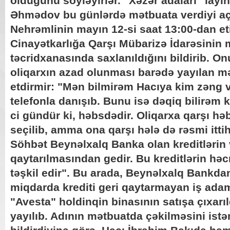
olduğunu söyləyirlər. "Xəzər adaları" layi
Əhmədov bu günlərdə mətbuata verdiyi aç
Nehrəmlinin mayın 12-si saat 13:00-dan et
Cinayətkarlığa Qarşı Mübarizə İdarəsinin
təcridxanasında saxlanıldığını bildirib. On
oliqarxın azad olunması barədə yayılan m
etdirmir: "Mən bilmirəm Hacıya kim zəng 
telefonla danışıb. Bunu isə dəqiq bilirəm k
ci gündür ki, həbsdədir. Oliqarxa qarşı hə
seçilib, amma ona qarşı hələ də rəsmi itti
Söhbət Beynəlxalq Banka olan kreditlərin
qaytarılmasından gedir. Bu kreditlərin həc
təşkil edir". Bu arada, Beynəlxalq Bankda
miqdarda krediti geri qaytarmayan iş ada
"Avesta" holdinqin binasının satışa çıxar
yayılıb. Adının mətbuatda çəkilməsini is