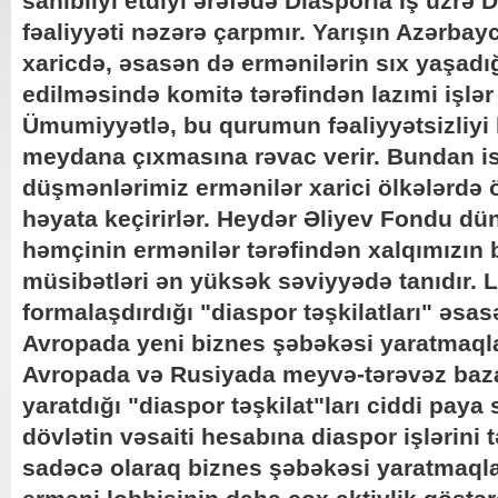
sahibliyi etdiyi ərəfədə Diasporla İş üzrə 
fəaliyyəti nəzərə çarpmır. Yarışın Azərbay
xaricdə, əsasən də ermənilərin sıx yaşadığ
edilməsində komitə tərəfindən lazımi işlə
Ümumiyyətlə, bu qurumun fəaliyyətsizliyi 
meydana çıxmasına rəvac verir. Bundan is
düşmənlərimiz ermənilər xarici ölkələrdə öz
həyata keçirirlər. Heydər Əliyev Fondu dü
həmçinin ermənilər tərəfindən xalqımızın 
müsibətləri ən yüksək səviyyədə tanıdır. 
formalaşdırdığı "diaspor təşkilatları" əsa
Avropada yeni biznes şəbəkəsi yaratmaql
Avropada və Rusiyada meyvə-tərəvəz ba
yaratdığı "diaspor təşkilat"ları ciddi paya 
dövlətin vəsaiti hesabına diaspor işlərini
sadəcə olaraq biznes şəbəkəsi yaratmaql