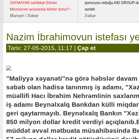
SAYMAYAN sahibkar Elman
qurucusu olduğu AID GROUP-d
Mirzəyevin arxasında kimlər durur? -
ayrıldı
Manşet / Xəbər
Xəbər
Kənd təsərrüfatı təyinatlı torpaqda
fəaliyyət göstərən YDM ətrafında
suallar
Nazim İbrahimovun istefası 
Tarix: 27-05-2015, 11:17 |
Çap et
"Maliyyə xəyanəti"nə görə həbslər davam 
səbəb olan hadisə tanınmış iş adamı, "Xəz
müəllifi Hacı İbrahim Nehrəmlinin saxlanm
iş adamı Beynəlxalq Bankdan külli miqdar
geri qaytarmayıb. Beynəlxalq Bankın "Xəzə
850 milyon dollar kredit verdiyi açıqlanıb
müddət əvvəl mətbuata müsahibəsində B