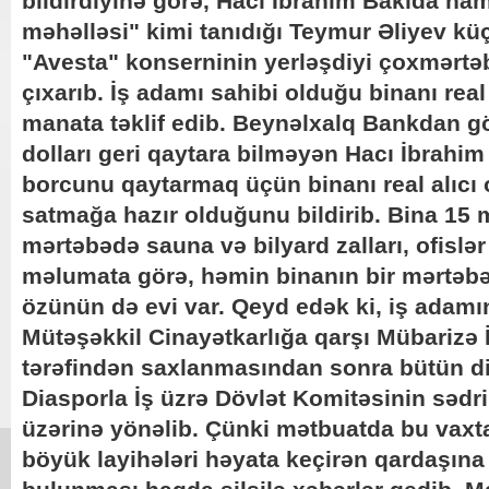
bildirdiyinə görə, Hacı İbrahim Bakıda ham
məhəlləsi" kimi tanıdığı Teymur Əliyev küç
"Avesta" konserninin yerləşdiyi çoxmərtəb
çıxarıb. İş adamı sahibi olduğu binanı real
manata təklif edib. Beynəlxalq Bankdan g
dolları geri qaytara bilməyən Hacı İbrahi
borcunu qaytarmaq üçün binanı real alıcı 
satmağa hazır olduğunu bildirib. Bina 15 m
mərtəbədə sauna və bilyard zalları, ofislər 
məlumata görə, həmin binanın bir mərtəbə
özünün də evi var. Qeyd edək ki, iş adamı
Mütəşəkkil Cinayətkarlığa qarşı Mübarizə 
tərəfindən saxlanmasından sonra bütün di
Diasporla İş üzrə Dövlət Komitəsinin səd
üzərinə yönəlib. Çünki mətbuatda bu vaxta
böyük layihələri həyata keçirən qardaşın