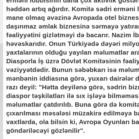
erməni lobbisinin daha çox aktivlik göst
həddən artıq ağırdır. Komitə sədri erməni
mane olmaq əvəzinə Avropada otel biznes
daşınmaz əmlak biznesinə sərmayə yatıra
fəaliyyətini gizlətməyi də bacarır. Nazim 
həvəskarıdır. Onun Türkiyədə dəyəri milyo
yaxtalarının olduğu yayılan məlumatlar ara
Diasporla İş üzrə Dövlət Komitəsinin fəali
vəziyyətdədir. Bunun səbəbkarı isə məlu
mənbənin iddiasına görə, yuxarı dairələr 
razı deyil: "Hətta deyilənə görə, sədrin b
diaspor təşkilatları ilə sıx işləyə bilməmə
məlumatlar çatdırılıb. Buna görə də komit
çıxarılması məsələsi müzakirə edilməyə b
vaxtlarda, ola bilsin ki, Avropa Oyunları b
göndəriləcəyi gözlənilir".