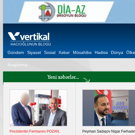
Gündəm
Siyasət
Sosial
Xəbər
Müsahibə
Hadisə
Dünya
Ölkə
Araşdırma
Prezidentin Fərmanını POZAN,
Peyman Sadıqov Nigar Fərhadı