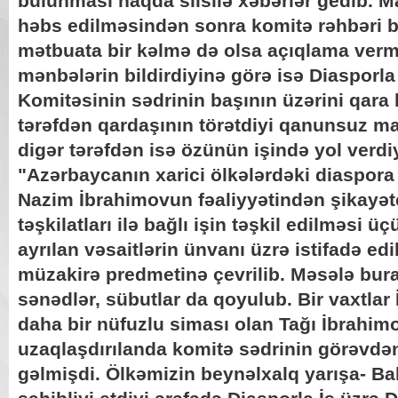
bulunması haqda silsilə xəbərlər gedib. Ma
həbs edilməsindən sonra komitə rəhbəri b
mətbuata bir kəlmə də olsa açıqlama vermə
mənbələrin bildirdiyinə görə isə Diasporla
Komitəsinin sədrinin başının üzərini qara 
tərəfdən qardaşının törətdiyi qanunsuz mal
digər tərəfdən isə özünün işində yol verd
"Azərbaycanın xarici ölkələrdəki diaspo
Nazim İbrahimovun fəaliyyətindən şikayət
təşkilatları ilə bağlı işin təşkil edilməsi
ayrılan vəsaitlərin ünvanı üzrə istifadə e
müzakirə predmetinə çevrilib. Məsələ buras
sənədlər, sübutlar da qoyulub. Bir vaxtlar 
daha bir nüfuzlu siması olan Tağı İbrahim
uzaqlaşdırılanda komitə sədrinin görəvd
gəlmişdi. Ölkəmizin beynəlxalq yarışa- Ba