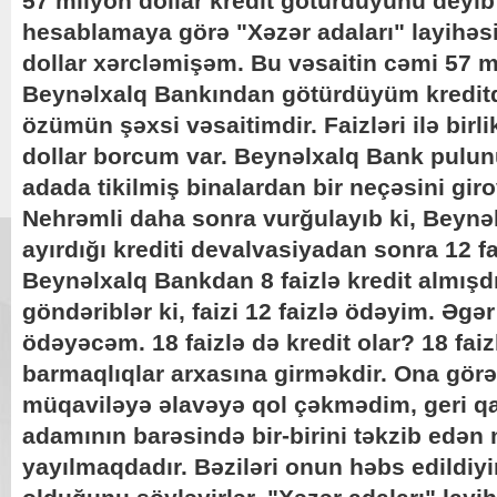
57 milyon dollar kredit götürdüyünü deyib
hesablamaya görə "Xəzər adaları" layihəs
dollar xərcləmişəm. Bu vəsaitin cəmi 57 m
Beynəlxalq Bankından götürdüyüm kreditd
özümün şəxsi vəsaitimdir. Faizləri ilə bir
dollar borcum var. Beynəlxalq Bank pulunu
adada tikilmiş binalardan bir neçəsini gir
Nehrəmli daha sonra vurğulayıb ki, Beynəl
ayırdığı krediti devalvasiyadan sonra 12 fa
Beynəlxalq Bankdan 8 faizlə kredit almış
göndəriblər ki, faizi 12 faizlə ödəyim. Əgə
ödəyəcəm. 18 faizlə də kredit olar? 18 fai
barmaqlıqlar arxasına girməkdir. Ona görə 
müqaviləyə əlavəyə qol çəkmədim, geri qa
adamının barəsində bir-birini təkzib edən
yayılmaqdadır. Bəziləri onun həbs edildiyin