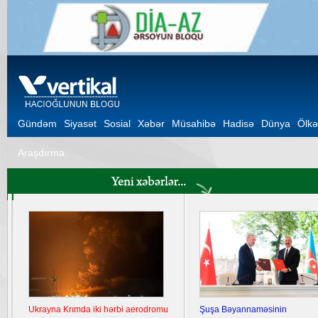
Gündəm
Siyasət
Sosial
Xəbər
Müsahibə
Hadisə
Dünya
Ölkə
Araşdırma
Ukrayna Krımda iki hərbi aerodromu
Şuşa Bəyannaməsinin