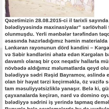
Qəzetimizin 28.08.2015-ci il tarixli sayın
bələdiyyəsində maxinasiyalar” sərlövhəli 
olunmuşdu. Yerli mənbələr tərəfindən tə
əsasında hazırladığımız həmin materialda 
Lənkəran rayonunun dörd kəndini – Kərgə
və Səbir kəndlərini əhatə edən Kərgəlan bə
davamlı olaraq bir çox neqativ hallarla mü
növbədə aldığımız məlumatlarda qeyd olunu
bələdiyyə sədri Rəşid Bayramov, əslində 
olan bir həyat tərzi keçirməklə, öz vəzifə s
tam məsuliyyətsizliklə yanaşır. Belə ki, 
çayxanalarda keçirən, nərd və domino oyun
bələdiyyə sədrini iş yerində tapmaq demək
Bununla belə açıqlamalarda bu da vurğulan