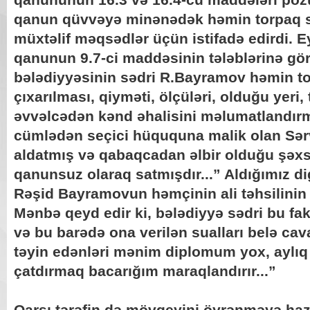
qanun qüvvəyə minənədək həmin torpaq 
müxtəlif məqsədlər üçün istifadə edirdi.
qanunun 9.7-ci maddəsinin tələblərinə gö
bələdiyyəsinin sədri R.Bayramov həmin to
çıxarılması, qiyməti, ölçüləri, olduğu yeri,
əvvəlcədən kənd əhalisini məlumatlandırma
cümlədən seçici hüququna malik olan Sə
aldatmış və qabaqcadan əlbir olduğu şəx
qanunsuz olaraq satmışdır...” Aldığımız d
Rəşid Bayramovun həmçinin ali təhsilinin də
Mənbə qeyd edir ki, bələdiyyə sədri bu fak
və bu barədə ona verilən sualları belə cav
təyin edənləri mənim diplomum yox, aylıq 
çatdırmaq bacarığım maraqlandırır...”
Qarşı tərəfin də mövqeyini öyrənməyə hazı