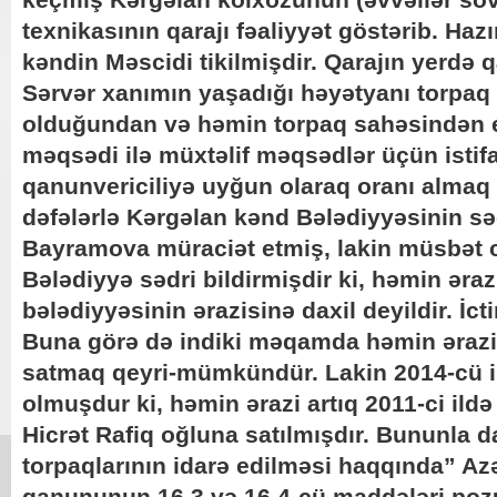
texnikasının qarajı fəaliyyət göstərib. Haz
kəndin Məscidi tikilmişdir. Qarajın yerdə 
Sərvər xanımın yaşadığı həyətyanı torpaq 
olduğundan və həmin torpaq sahəsindən e
məqsədi ilə müxtəlif məqsədlər üçün istif
qanunvericiliyə uyğun olaraq oranı almaq
dəfələrlə Kərgəlan kənd Bələdiyyəsinin s
Bayramova müraciət etmiş, lakin müsbət 
Bələdiyyə sədri bildirmişdir ki, həmin əra
bələdiyyəsinin ərazisinə daxil deyildir. İcti
Buna görə də indiki məqamda həmin ərazi
satmaq qeyri-mümkündür. Lakin 2014-cü i
olmuşdur ki, həmin ərazi artıq 2011-ci i
Hicrət Rafiq oğluna satılmışdır. Bununla 
torpaqlarının idarə edilməsi haqqında” A
qanununun 16.3 və 16.4-cü maddələri poz