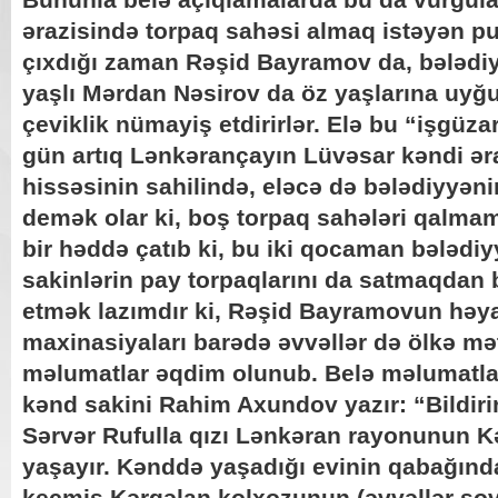
ərazisində torpaq sahəsi almaq istəyən pu
çıxdığı zaman Rəşid Bayramov da, bələdiy
yaşlı Mərdan Nəsirov da öz yaşlarına uyğ
çeviklik nümayiş etdirirlər. Elə bu “işgüzar
gün artıq Lənkərançayın Lüvəsar kəndi ər
hissəsinin sahilində, eləcə də bələdiyyəni
demək olar ki, boş torpaq sahələri qalmamı
bir həddə çatıb ki, bu iki qocaman bələdiy
sakinlərin pay torpaqlarını da satmaqdan 
etmək lazımdır ki, Rəşid Bayramovun həya
maxinasiyaları barədə əvvəllər də ölkə mə
məlumatlar əqdim olunub. Belə məlumatla
kənd sakini Rahim Axundov yazır: “Bildir
Sərvər Rufulla qızı Lənkəran rayonunun 
yaşayır. Kənddə yaşadığı evinin qabağın
keçmiş Kərgəlan kolxozunun (əvvəllər so