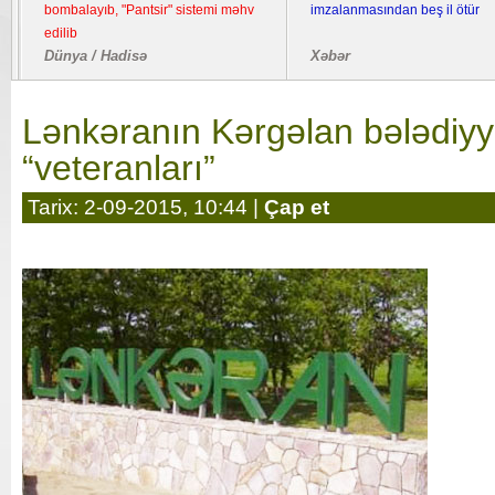
bombalayıb, "Pantsir" sistemi məhv
imzalanmasından beş il ötür
edilib
Dünya / Hadisə
Xəbər
Lənkəranın Kərgəlan bələdiyy
“veteranları”
Tarix: 2-09-2015, 10:44 |
Çap et