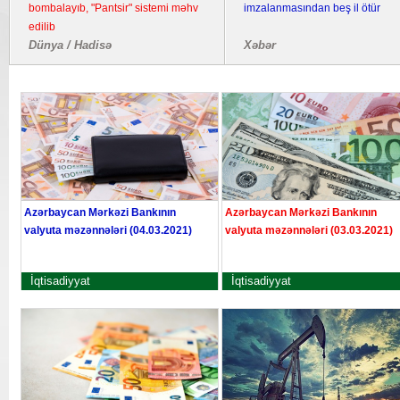
bombalayıb, "Pantsir" sistemi məhv
imzalanmasından beş il ötür
edilib
Dünya / Hadisə
Xəbər
Azərbaycan Mərkəzi Bankının
Azərbaycan Mərkəzi Bankının
valyuta məzənnələri (04.03.2021)
valyuta məzənnələri (03.03.2021)
İqtisadiyyat
İqtisadiyyat