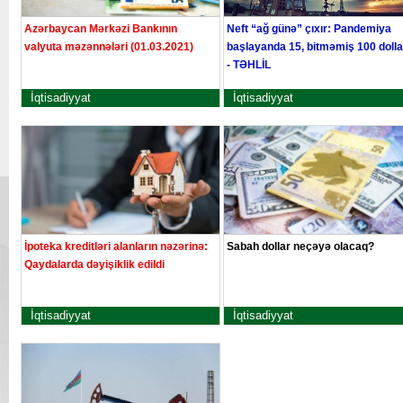
Azərbaycan Mərkəzi Bankının
Neft “ağ günə” çıxır: Pandemiya
valyuta məzənnələri (01.03.2021)
başlayanda 15, bitməmiş 100 doll
- TƏHLİL
İqtisadiyyat
İqtisadiyyat
İpoteka kreditləri alanların nəzərinə:
Sabah dollar neçəyə olacaq?
Qaydalarda dəyişiklik edildi
İqtisadiyyat
İqtisadiyyat