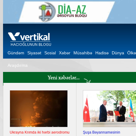
Gündəm
Siyasət
Sosial
Xəbər
Müsahibə
Hadisə
Dünya
Ölkə
Araşdırma
Ukrayna Krımda iki hərbi aerodromu
Şuşa Bəyannaməsinin