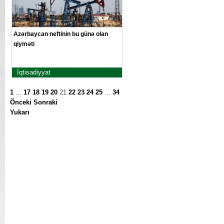
Azərbaycan neftinin bu günə olan
qiyməti
İqtisadiyyat
1
...
17
18
19
20
21
22
23
24
25
...
34
Önceki
Sonraki
Yukarı