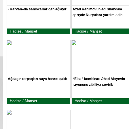
«Karvan»da sahibkarlar qan ağlayır
Azad Rəhimovun adı skandala
qarışdı: Nurçulara yardım edib
Hadisə / Manşet
Hadisə / Manşet
Ağdaşın torpaqları suya həsrət qalıb
“Elba” kombinatı Əhəd Abıyevin
rayonunu zibilliyə çevirib
Hadisə / Manşet
Hadisə / Manşet