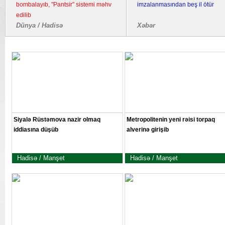
bombalayıb, "Pantsir" sistemi məhv
imzalanmasından beş il ötür
edilib
Dünya / Hadisə
Xəbər
Siyalə Rüstəmova nazir olmaq
Metropolitenin yeni rəisi torpaq
iddiasına düşüb
alverinə girişib
Hadisə / Manşet
Hadisə / Manşet