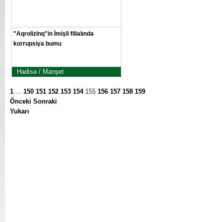
"Aqrolizinq"in İmişli filialında
korrupsiya bumu
Hadisə / Manşet
1
...
150
151
152
153
154
155
156
157
158
159
Önceki
Sonraki
Yukarı