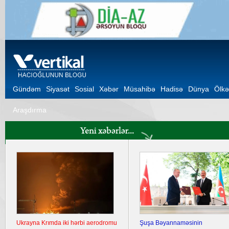
Gündəm
Siyasət
Sosial
Xəbər
Müsahibə
Hadisə
Dünya
Ölkə
Araşdırma
Ukrayna Krımda iki hərbi aerodromu
Şuşa Bəyannaməsinin