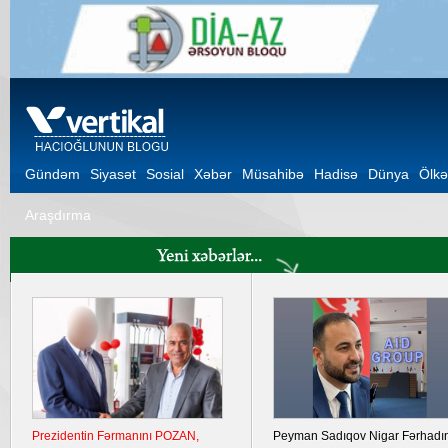
Gündəm
Siyasət
Sosial
Xəbər
Müsahibə
Hadisə
Dünya
Ölkə
Araşdırma
Prezidentin Fərmanını POZAN,
Peyman Sadıqov Nigar Fərhadı