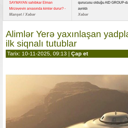
SAYMAYAN sahibkar Elman
qurucusu olduğu AID GROUP-d
Mirzəyevin arxasında kimlər durur? -
ayrıldı
Manşet / Xəbər
Xəbər
Kənd təsərrüfatı təyinatlı torpaqda
fəaliyyət göstərən YDM ətrafında
suallar
Alimlər Yerə yaxınlaşan yadpl
ilk siqnalı tutublar
Tarix: 10-11-2025, 09:13 |
Çap et