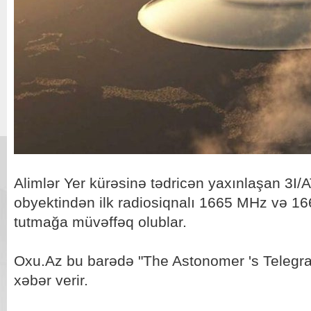
Alimlər Yer kürəsinə tədricən yaxınlaşan 3I
obyektindən ilk radiosiqnalı 1665 MHz və 1
tutmağa müvəffəq olublar.
Oxu.Az bu barədə "The Astonomer 's Telegra
xəbər verir.