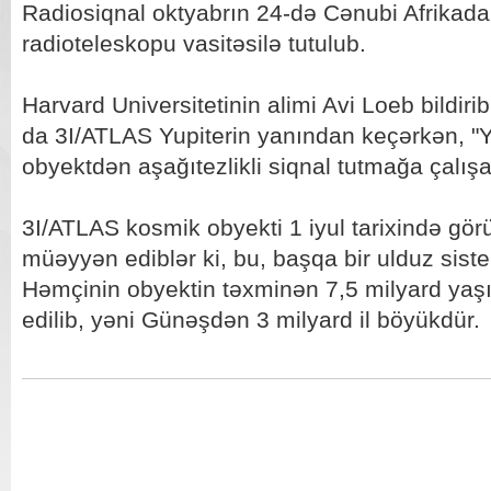
Radiosiqnal oktyabrın 24-də Cənubi Afrikad
radioteleskopu vasitəsilə tutulub.
Harvard Universitetinin alimi Avi Loeb bildirib
da 3I/ATLAS Yupiterin yanından keçərkən, "
obyektdən aşağıtezlikli siqnal tutmağa çalış
3I/ATLAS kosmik obyekti 1 iyul tarixində gör
müəyyən ediblər ki, bu, başqa bir ulduz sis
Həmçinin obyektin təxminən 7,5 milyard ya
edilib, yəni Günəşdən 3 milyard il böyükdür.