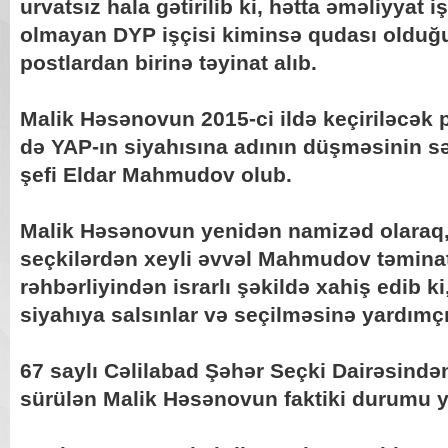
urvatsız hala gətirilib ki, hətta əməliyyat 
olmayan DYP işçisi kiminsə qudası oldu
postlardan birinə təyinat alıb.
Malik Həsənovun 2015-ci ildə keçiriləcək 
də YAP-ın siyahısına adının düşməsinin s
şefi Eldar Mahmudov olub.
Malik Həsənovun yenidən namizəd olaraq
seçkilərdən xeyli əvvəl Mahmudov təmina
rəhbərliyindən israrlı şəkildə xahiş edib 
siyahıya salsınlar və seçilməsinə yardımçı
67 saylı Cəlilabad Şəhər Seçki Dairəsindən
sürülən Malik Həsənovun faktiki durumu 