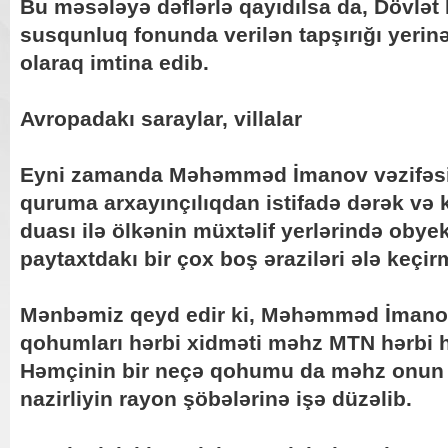
Bu məsələyə dəflərlə qayıdılsa da, Dövlət
susqunluq fonunda verilən tapşırığı yerinə
olaraq imtina edib.
Avropadakı saraylar, villalar
Eyni zamanda Məhəmməd İmanov vəzifəsi
quruma arxayınçılıqdan istifadə dərək və 
duası ilə ölkənin müxtəlif yerlərində obye
paytaxtdakı bir çox boş əraziləri ələ keçi
Mənbəmiz qeyd edir ki, Məhəmməd İmano
qohumları hərbi xidməti məhz MTN hərbi hi
Həmçinin bir neçə qohumu da məhz onun k
nazirliyin rayon şöbələrinə işə düzəlib.