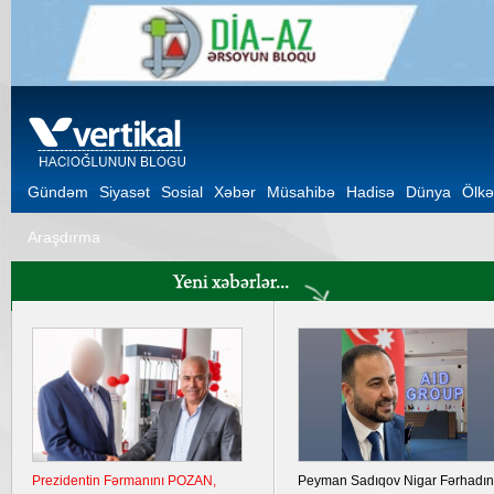
Gündəm
Siyasət
Sosial
Xəbər
Müsahibə
Hadisə
Dünya
Ölkə
Araşdırma
Ukrayna Krımda iki hərbi aerodromu
Şuşa Bəyannaməsinin