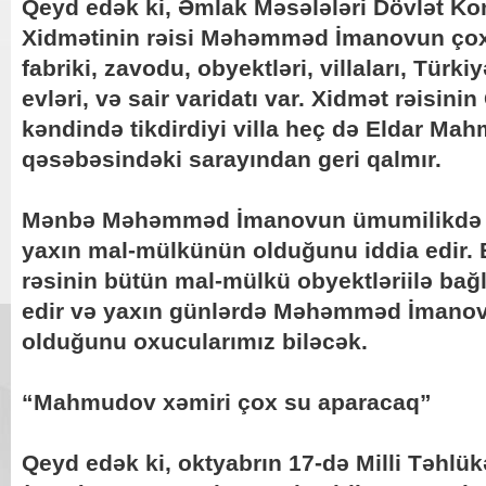
Qeyd edək ki, Əmlak Məsələləri Dövlət Ko
Xidmətinin rəisi Məhəmməd İmanovun çox
fabriki, zavodu, obyektləri, villaları, Türk
evləri, və sair varidatı var. Xidmət rəisi
kəndində tikdirdiyi villa heç də Eldar 
qəsəbəsindəki sarayından geri qalmır.
Mənbə Məhəmməd İmanovun ümumilikdə 
yaxın mal-mülkünün olduğunu iddia edir. B
rəsinin bütün mal-mülkü obyektləriilə ba
edir və yaxın günlərdə Məhəmməd İmanov
olduğunu oxucularımız biləcək.
“Mahmudov xəmiri çox su aparacaq”
Qeyd edək ki, oktyabrın 17-də Milli Təhlükə