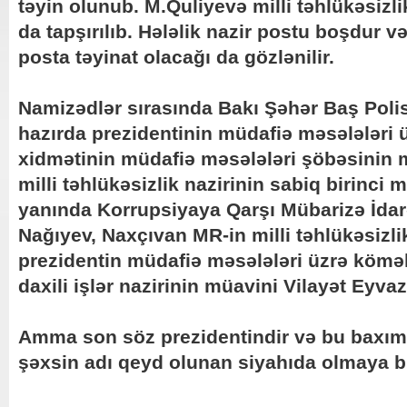
təyin olunub. M.Quliyevə milli təhlükəsizlik
da tapşırılıb. Hələlik nazir postu boşdur 
posta təyinat olacağı da gözlənilir.
Namizədlər sırasında Bakı Şəhər Baş Polis 
hazırda prezidentinin müdafiə məsələləri 
xidmətinin müdafiə məsələləri şöbəsinin 
milli təhlükəsizlik nazirinin sabiq birinci
yanında Korrupsiyaya Qarşı Mübarizə İdarə
Nağıyev, Naxçıvan MR-in milli təhlükəsizlik
prezidentin müdafiə məsələləri üzrə kömək
daxili işlər nazirinin müavini Vilayət Eyvaz
Amma son söz prezidentindir və bu baxımd
şəxsin adı qeyd olunan siyahıda olmaya bi