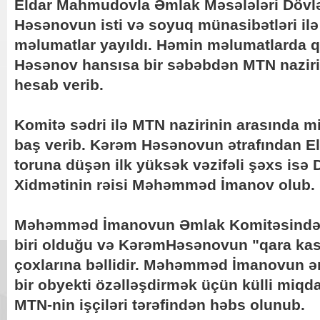
Eldar Mahmudovla Əmlak Məsələləri Dövlə
Həsənovun isti və soyuq münasibətləri ilə 
məlumatlar yayıldı. Həmin məlumatlarda q
Həsənov hansısa bir səbəbdən MTN naziri
hesab verib.
Komitə sədri ilə MTN nazirinin arasında 
baş verib. Kərəm Həsənovun ətrafından 
toruna düşən ilk yüksək vəzifəli şəxs isə 
Xidmətinin rəisi Məhəmməd İmanov olub.
Məhəmməd İmanovun Əmlak Komitəsində ə
biri olduğu və KərəmHəsənovun "qara kasa
çoxlarına bəllidir. Məhəmməd İmanovun ə
bir obyekti özəlləşdirmək üçün külli miqd
MTN-nin işçiləri tərəfindən həbs olunub.