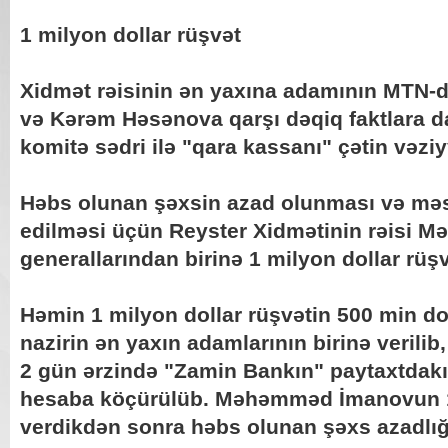
1 milyon dollar rüşvət
Xidmət rəisinin ən yaxına adamının MT
və Kərəm Həsənova qarşı dəqiq faktlara d
komitə sədri ilə "qara kassanı" çətin vəziy
Həbs olunan şəxsin azad olunması və məs
edilməsi üçün Reyster Xidmətinin rəisi
generallarından birinə 1 milyon dollar rüş
Həmin 1 milyon dollar rüşvətin 500 min do
nazirin ən yaxın adamlarının birinə verili
2 gün ərzində "Zamin Bankın" paytaxtdakı f
hesaba köçürülüb. Məhəmməd İmanovun 1
verdikdən sonra həbs olunan şəxs azadlığ