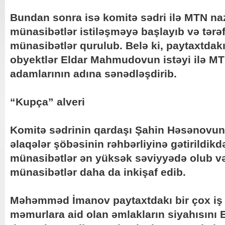
Bundan sonra isə komitə sədri ilə MTN naz
münasibətlər istiləşməyə başlayıb və tərə
münasibətlər qurulub. Belə ki, paytaxtdak
obyektlər Eldar Mahmudovun istəyi ilə MT
adamlarının adına sənədləşdirib.
“Kupça” alveri
Komitə sədrinin qardaşı Şahin Həsənovu
əlaqələr şöbəsinin rəhbərliyinə gətirildik
münasibətlər ən yüksək səviyyədə olub v
münasibətlər daha da inkişaf edib.
Məhəmməd İmanov paytaxtdakı bir çox iş
məmurlara aid olan əmlakların siyahısın