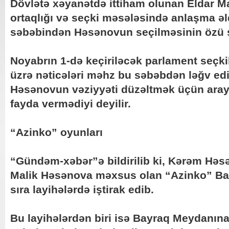
Dövlətə xəyanətdə ittiham olunan Eldar 
ortaqlığı və seçki məsələsində anlaşma əl
səbəbindən Həsənovun seçilməsinin özü s
Noyabrın 1-də keçiriləcək parlament seçkil
üzrə nəticələri məhz bu səbəbdən ləğv ed
Həsənovun vəziyyəti düzəltmək üçün araya
fayda vermədiyi deyilir.
“Azinko” oyunları
“Gündəm-xəbər”ə bildirilib ki, Kərəm Həs
Malik Həsənova məxsus olan “Azinko” Bakı
sıra layihələrdə iştirak edib.
Bu layihələrdən biri isə Bayraq Meydanına