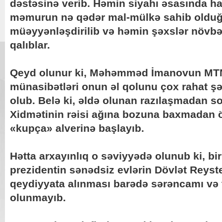
dəstəsinə verib. Həmin siyahı əsasında ha
məmurun nə qədər mal-mülkə sahib olduğu
müəyyənləşdirilib və həmin şəxslər növbə
qalıblar.
Qeyd olunur ki, Məhəmməd İmanovun MTN xə
münasibətləri onun əl qolunu çox rahat ş
olub. Belə ki, əldə olunan razılaşmadan s
Xidmətinin rəisi ağına bozuna baxmadan ö
«kupça» alverinə başlayıb.
Hətta arxayınlıq o səviyyədə olunub ki, bir
prezidentin sənədsiz evlərin Dövlət Reyst
qeydiyyata alınması barədə sərəncamı və t
olunmayıb.