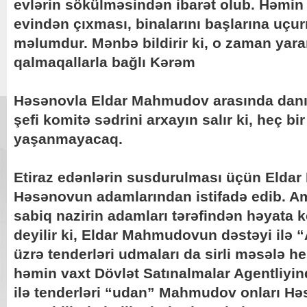
evlərin sökülməsindən ibarət olub. Həmin 
evindən çıxması, binalarını başlarına uçur
məlumdur. Mənbə bildirir ki, o zaman yaran
qalmaqallarla bağlı Kərəm
Həsənovla Eldar Mahmudov arasında danı
şefi komitə sədrini arxayın salır ki, heç bi
yaşanmayacaq.
Etiraz edənlərin susdurulması üçün Eld
Həsənovun adamlarından istifadə edib. A
sabiq nazirin adamları tərəfindən həyata k
deyilir ki, Eldar Mahmudovun dəstəyi ilə “
üzrə tenderləri udmaları da sirli məsələ hes
həmin vaxt Dövlət Satınalmalar Agentliyin
ilə tenderləri “udan” Mahmudov onları Hə