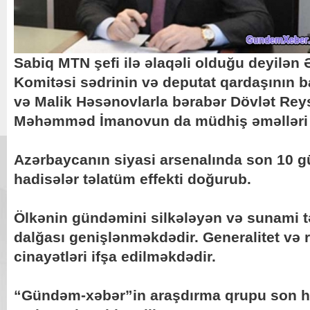
Sabiq MTN şefi ilə əlaqəli olduğu deyilən
Komitəsi sədrinin və deputat qardaşının 
və Malik Həsənovlarla bərabər Dövlət Reys
Məhəmməd İmanovun da müdhiş əməlləri i
Azərbaycanın siyasi arsenalında son 10 
hadisələr təlatüm effekti doğurub.
Ölkənin gündəmini silkələyən və sunami tə
dalğası genişlənməkdədir. Generalitet və 
cinayətləri ifşa edilməkdədir.
“Gündəm-xəbər”in araşdırma qrupu son h