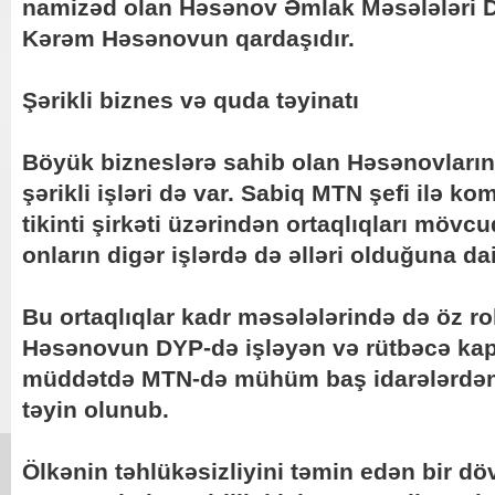
namizəd olan Həsənov Əmlak Məsələləri D
Kərəm Həsənovun qardaşıdır.
Şərikli biznes və quda təyinatı
Böyük bizneslərə sahib olan Həsənovları
şərikli işləri də var. Sabiq MTN şefi ilə k
tikinti şirkəti üzərindən ortaqlıqları möv
onların digər işlərdə də əlləri olduğuna dair
Bu ortaqlıqlar kadr məsələlərində də öz r
Həsənovun DYP-də işləyən və rütbəcə kap
müddətdə MTN-də mühüm baş idarələrdən b
təyin olunub.
Ölkənin təhlükəsizliyini təmin edən bir d