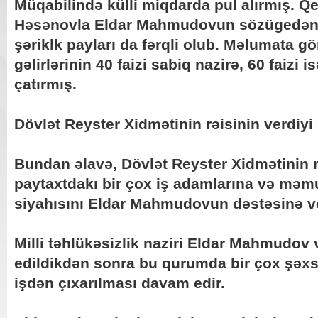
Müqabilində külli miqdarda pul alırmış. Qe
Həsənovla Eldar Mahmudovun sözügedən ti
şəriklk payları da fərqli olub. Məlumata g
gəlirlərinin 40 faizi sabiq nazirə, 60 faizi
çatırmış.
Dövlət Reyster Xidmətinin rəisinin verdiyi
Bundan əlavə, Dövlət Reyster Xidmətini
paytaxtdakı bir çox iş adamlarına və məmu
siyahısını Eldar Mahmudovun dəstəsinə v
Milli təhlükəsizlik naziri Eldar Mahmudov
edildikdən sonra bu qurumda bir çox şəxs
işdən çıxarılması davam edir.