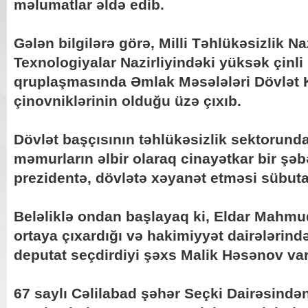
məlumatlar əldə edib.
Gələn bilgilərə görə, Milli Təhlükəsizlik Na
Texnologiyalar Nazirliyindəki yüksək çinl
qruplaşmasında Əmlak Məsələləri Dövlət 
çinovniklərinin olduğu üzə çıxıb.
Dövlət başçısının təhlükəsizlik sektorund
məmurların əlbir olaraq cinayətkar bir şə
prezidentə, dövlətə xəyanət etməsi sübuta
Beləliklə ondan başlayaq ki, Eldar Mahmu
ortaya çıxardığı və hakimiyyət dairələrin
deputat seçdirdiyi şəxs Malik Həsənov var
67 saylı Cəlilabad şəhər Seçki Dairəsində