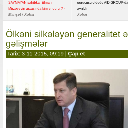
bombalayıb, "Pantsir" sistemi məhv
imzalanmasından beş il ötür
edilib
Dünya / Hadisə
Xəbər
Ölkəni silkələyən generalitet 
gəlişmələr
Tarix: 3-11-2015, 09:19 |
Çap et