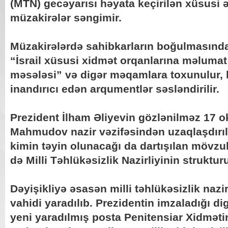
(MTN) gecəyarısı həyata keçirilən xüsusi ə
müzakirələr səngimir.
Müzakirələrdə sahibkarların boğulmasında
“İsrail xüsusi xidmət orqanlarına məluma
məsələsi” və digər məqamlara toxunulur, h
inandırıcı edən arqumentlər səsləndirilir.
Prezident İlham Əliyevin gözlənilməz 17 ok
Mahmudov nazir vəzifəsindən uzaqlaşdırı
kimin təyin olunacağı da dartışılan mövzul
də Milli Təhlükəsizlik Nazirliyinin struktu
Dəyişikliyə əsasən milli təhlükəsizlik nazir
vahidi yaradılıb. Prezidentin imzaladığı 
yeni yaradılmış posta Penitensiar Xidməti