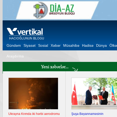
Gündəm
Siyasət
Sosial
Xəbər
Müsahibə
Hadisə
Dünya
Ölkə
Araşdırma
Ukrayna Krımda iki hərbi aerodromu
Şuşa Bəyannaməsinin