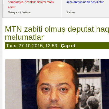
bombalayıb, "Pantsir" sistemi məhv
imzalanmasından beş il ötür
edilib
Dünya / Hadisə
Xəbər
MTN zabiti olmuş deputat ha
məlumatlar
Tarix: 27-10-2015, 13:53 |
Çap et