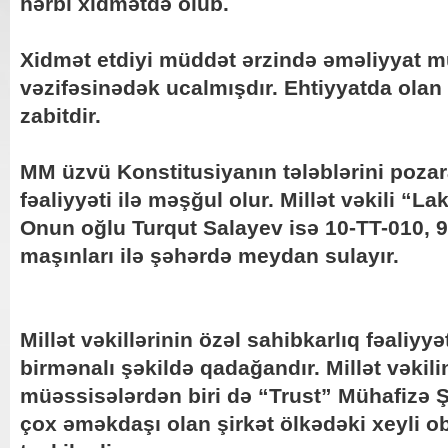
hərbi xidmətdə olub.
Xidmət etdiyi müddət ərzində əməliyyat m
vəzifəsinədək ucalmışdır. Ehtiyyatda olan 
zabitdir.
MM üzvü Konstitusiyanın tələblərini pozar
fəaliyyəti ilə məşğul olur. Millət vəkili “La
Onun oğlu Turqut Salayev isə 10-TT-010, 
maşınları ilə şəhərdə meydan sulayır.
Millət vəkillərinin özəl sahibkarlıq fəaliyy
birmənalı şəkildə qadağandır. Millət vəkili
müəssisələrdən biri də “Trust” Mühafizə Şi
çox əməkdaşı olan şirkət ölkədəki xeyli o