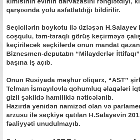
kimisinin evinin darvazasını rənglətdiyi, k
qarşısında yolu asfatlatdığı bildirilir.
Seçicilərin boykotu ilə üzləşən H.Salayev
coşqulu, təm-təraqlı görüş keçirməyə çalı
keçiriləcək seçkilərdə onun mandat qazan
Biznesmen-deputatın “Milayderlər İttifaqı”
başına iş açıb.
Onun Rusiyada məşhur oliqarx, “AST” şirk
Telman İsmayılovla qohumluq əlaqələri iqt
gizli şəkildə hamiliklə nəticələnib.
Hazırda yenidən namizəd olan və parlame
arzusu ilə seçkiyə qatılan H.Salayevin 20
fəaliyyəti unudulmayıb.