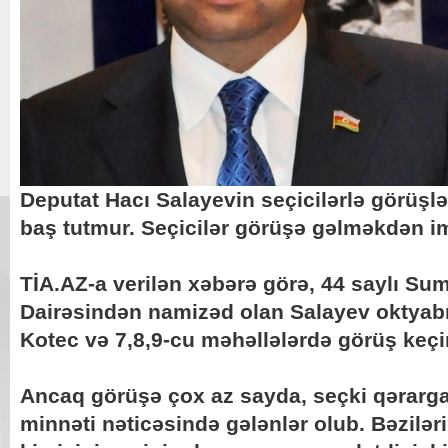
Deputat Hacı Salayevin seçicilərlə görüşlə
baş tutmur. Seçicilər görüşə gəlməkdən imt
TİA.AZ-a verilən xəbərə görə, 44 saylı Sum
Dairəsindən namizəd olan Salayev oktyab
Kotec və 7,8,9-cu məhəllələrdə görüş keçi
Ancaq görüşə çox az sayda, seçki qərargah
minnəti nəticəsində gələnlər olub. Bəziləri