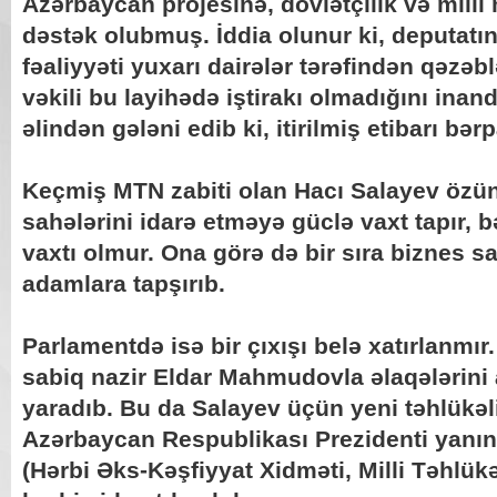
Azərbaycan projesinə, dövlətçilik və milli
dəstək olubmuş. İddia olunur ki, deputatı
fəaliyyəti yuxarı dairələr tərəfindən qəzəbl
vəkili bu layihədə iştirakı olmadığını ina
əlindən gələni edib ki, itirilmiş etibarı bərp
Keçmiş MTN zabiti olan Hacı Salayev özü
sahələrini idarə etməyə güclə vaxt tapır, 
vaxtı olmur. Ona görə də bir sıra biznes sa
adamlara tapşırıb.
Parlamentdə isə bir çıxışı belə xatırlanmı
sabiq nazir Eldar Mahmudovla əlaqələrini
yaradıb. Bu da Salayev üçün yeni təhlükəli
Azərbaycan Respublikası Prezidenti yanı
(Hərbi Əks-Kəşfiyyat Xidməti, Milli Təhlükəs