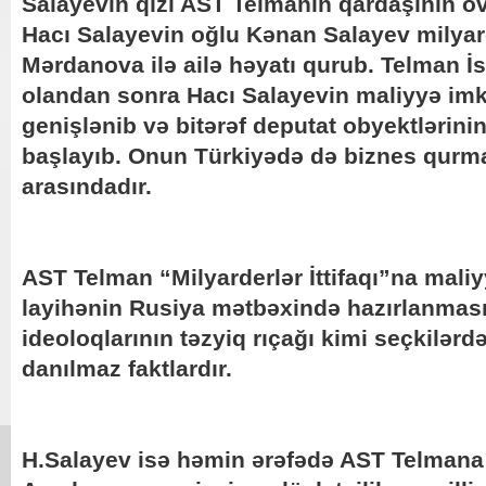
Salayevin qızı AST Telmanın qardaşının övla
Hacı Salayevin oğlu Kənan Salayev milyard
Mərdanova ilə ailə həyatı qurub. Telman 
olandan sonra Hacı Salayevin maliyyə imk
genişlənib və bitərəf deputat obyektlərini
başlayıb. Onun Türkiyədə də biznes qurma
arasındadır.
AST Telman “Milyarderlər İttifaqı”na maliy
layihənin Rusiya mətbəxində hazırlanması
ideoloqlarının təzyiq rıçağı kimi seçkilərdə
danılmaz faktlardır.
H.Salayev isə həmin ərəfədə AST Telmana 