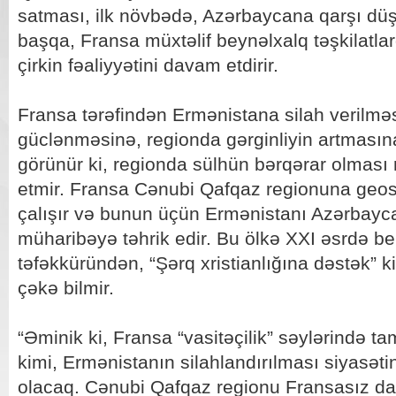
satması, ilk növbədə, Azərbaycana qarşı dü
başqa, Fransa müxtəlif beynəlxalq təşkilatl
çirkin fəaliyyətini davam etdirir.
Fransa tərəfindən Ermənistana silah verilmə
güclənməsinə, regionda gərginliyin artmasına
görünür ki, regionda sülhün bərqərar olması 
etmir. Fransa Cənubi Qafqaz regionuna geos
çalışır və bunun üçün Ermənistanı Azərbayc
müharibəyə təhrik edir. Bu ölkə XXI əsrdə b
təfəkküründən, “Şərq xristianlığına dəstək” 
çəkə bilmir.
“Əminik ki, Fransa “vasitəçilik” səylərində t
kimi, Ermənistanın silahlandırılması siyasət
olacaq. Cənubi Qafqaz regionu Fransasız da