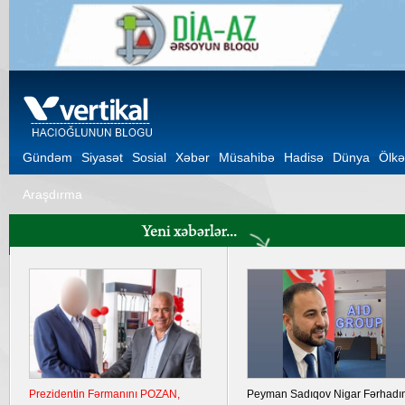
Gündəm
Siyasət
Sosial
Xəbər
Müsahibə
Hadisə
Dünya
Ölkə
Araşdırma
Prezidentin Fərmanını POZAN,
Peyman Sadıqov Nigar Fərhadı