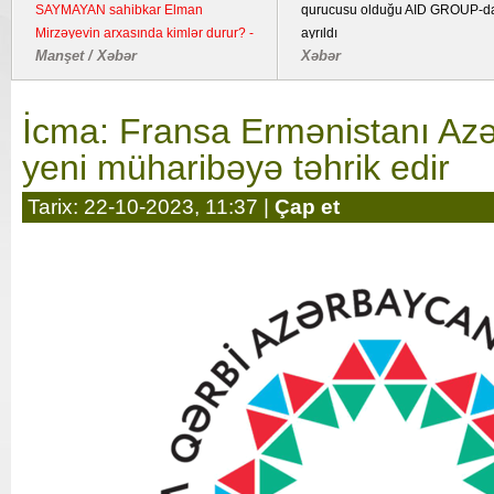
SAYMAYAN sahibkar Elman
qurucusu olduğu AID GROUP-d
Mirzəyevin arxasında kimlər durur? -
ayrıldı
Manşet / Xəbər
Xəbər
Kənd təsərrüfatı təyinatlı torpaqda
fəaliyyət göstərən YDM ətrafında
suallar
İcma: Fransa Ermənistanı Az
yeni müharibəyə təhrik edir
Tarix: 22-10-2023, 11:37 |
Çap et