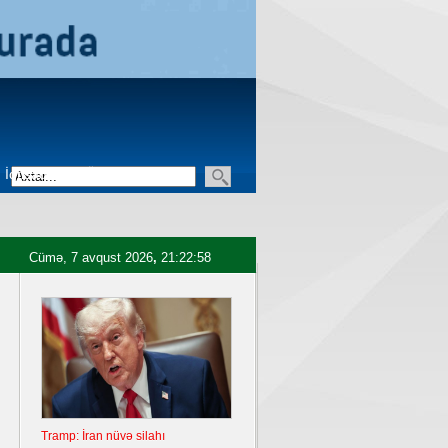
İqtisadiyyat
Üçüncü sektor
Cümə, 7 avqust 2026
,
21:22:59
Tramp: İran nüvə silahı