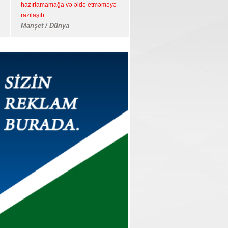
hazırlamamağa və əldə etməməyə
razılaşıb
Manşet / Dünya