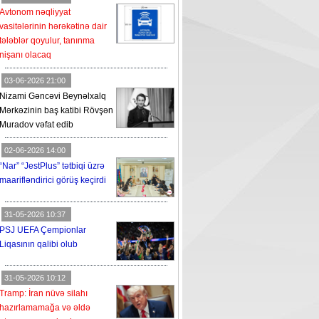
Avtonom nəqliyyat
vasitələrinin hərəkətinə dair
tələblər qoyulur, tanınma
nişanı olacaq
03-06-2026 21:00
Nizami Gəncəvi Beynəlxalq
Mərkəzinin baş katibi Rövşən
Muradov vəfat edib
02-06-2026 14:00
“Nar” “JestPlus” tətbiqi üzrə
maarifləndirici görüş keçirdi
31-05-2026 10:37
PSJ UEFA Çempionlar
Liqasının qalibi olub
31-05-2026 10:12
Tramp: İran nüvə silahı
hazırlamamağa və əldə