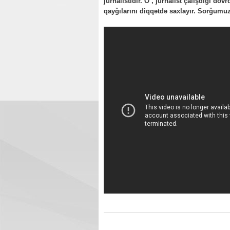
jurnalistidir. O , jurnalist çalışdığı d
qayğılarını diqqətdə saxlayır. Sorğumu