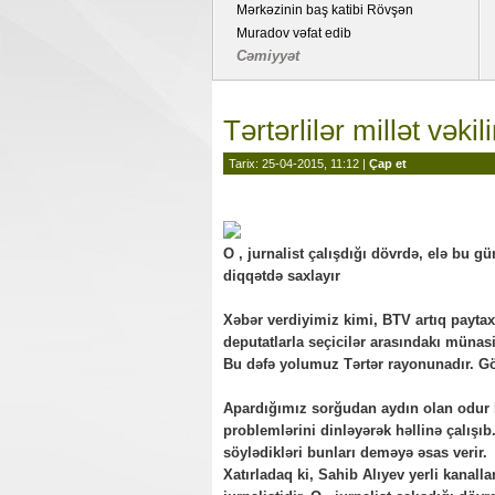
Mərkəzinin baş katibi Rövşən
Muradov vəfat edib
Cəmiyyət
Tərtərlilər millət vəki
Tarix: 25-04-2015, 11:12 |
Çap et
O , jurnalist çalışdığı dövrdə, elə bu g
diqqətdə saxlayır
Xəbər verdiyimiz kimi, BTV artıq paytax
deputatlarla seçicilər arasındakı münasi
Bu dəfə yolumuz Tərtər rayonunadır. Görə
Apardığımız sorğudan aydın olan odur ki
problemlərini dinləyərək həllinə çalışıb
söylədikləri bunları deməyə əsas verir.
Xatırladaq ki, Sahib Alıyev yerli kanal