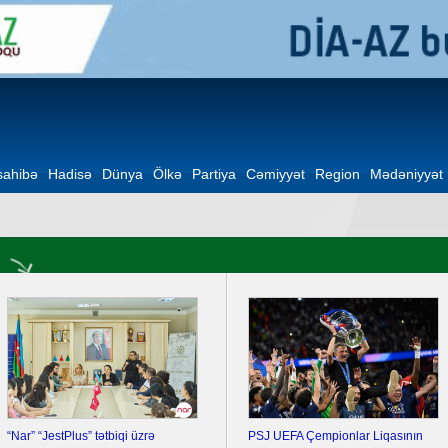
ahibə
Hadisə
Dünya
Ölkə
Partiya
Cəmiyyət
Region
Mədəniyyət
“Nar” “JestPlus” tətbiqi üzrə
PSJ UEFA Çempionlar Liqasının