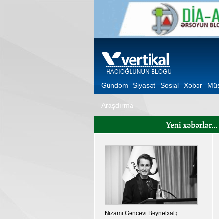
Gündəm
Siyasət
Sosial
Xəbər
Müs
Araşdırma
Nizami Gəncəvi Beynəlxalq