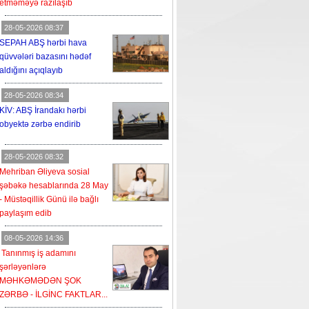
etməməyə razılaşıb
28-05-2026 08:37
SEPAH ABŞ hərbi hava
qüvvələri bazasını hədəf
aldığını açıqlayıb
28-05-2026 08:34
KİV: ABŞ İrandakı hərbi
obyektə zərbə endirib
28-05-2026 08:32
Mehriban Əliyeva sosial
şəbəkə hesablarında 28 May
- Müstəqillik Günü ilə bağlı
paylaşım edib
08-05-2026 14:36
Tanınmış iş adamını
şərləyənlərə
MƏHKƏMƏDƏN ŞOK
ZƏRBƏ - İLGİNC FAKTLAR...