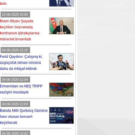
tarix
15-06-2026 10:00
İlham Əliyev Şuşada
keçirilən beynəlxalq
konfransın iştirakçılarına
müraciət ünvanladı
04-06-2026 12:15
Fərid Qayıbov: Çalışırıq ki,
üzgüçülük idman növünü
daha da inkişaf etdirək
04-06-2026 12:04
Ermənistan və ABŞ TRIPP
sazişini imzalayıb
04-06-2026 12:03
Bakıda Milli Qurtuluş Gününə
həsr olunan konsert
keçiriləcək
04-06-2026 12:02