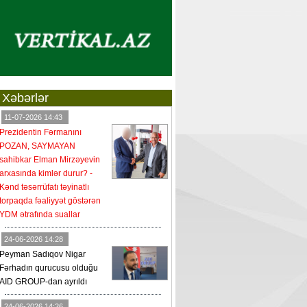
Xəbərlər
11-07-2026 14:43
Prezidentin Fərmanını
POZAN, SAYMAYAN
sahibkar Elman Mirzəyevin
arxasında kimlər durur? -
Kənd təsərrüfatı təyinatlı
torpaqda fəaliyyət göstərən
YDM ətrafında suallar
24-06-2026 14:28
Peyman Sadıqov Nigar
Fərhadın qurucusu olduğu
AID GROUP-dan ayrıldı
24-06-2026 14:26