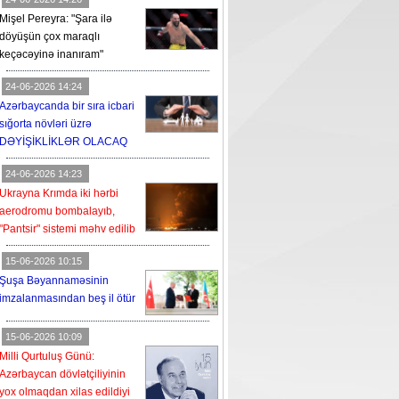
Mişel Pereyra: "Şara ilə
döyüşün çox maraqlı
keçəcəyinə inanıram"
24-06-2026 14:24
Azərbaycanda bir sıra icbari
sığorta növləri üzrə
DƏYİŞİKLİKLƏR OLACAQ
24-06-2026 14:23
Ukrayna Krımda iki hərbi
aerodromu bombalayıb,
"Pantsir" sistemi məhv edilib
15-06-2026 10:15
Şuşa Bəyannaməsinin
imzalanmasından beş il ötür
15-06-2026 10:09
Milli Qurtuluş Günü:
Azərbaycan dövlətçiliyinin
yox olmaqdan xilas edildiyi