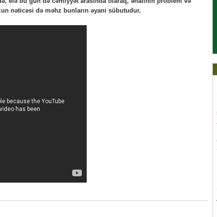
övrdə, elə bu gün də cəmiyyət arasında olaraq, əhalinin problem və
zun nəticəsi də məhz bunların əyani sübutudur.