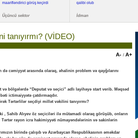
maarifləndirici görüş keçirdi
qalibi olub
Üçüncü sektor
İdman
lini tanıyırmı? (VİDEO)
A-
A+
/
ün də cəmiyyət arasında olaraq, əhalinin problem və qayğılarını
t və bölgələrdə “Deputat və seçici” adlı layihəyə start verib. Məqsəd
bəti ictimaiyyətə çatdırmaqdır.
k Tərtərlilər seçdiyi millət vəkilini tanıyırmı?
 , Sahib Alıyev öz seçiciləri ilə mütamadi olaraq görüşüb, onların
. Tərtər rayon icra hakimiyyəti nümayəndələrinin və sakinlərin
larımızın birində çalışıb və Azərbaycan Respublikasının əməkdar