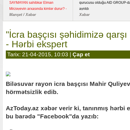
bombalayıb, "Pantsir" sistemi məhv
imzalanmasından beş il ötür
edilib
Dünya / Hadisə
Xəbər
"İcra başçısı şəhidimizə qarşı 
- Hərbi ekspert
Tarix: 21-04-2015, 10:03 |
Çap et
Biləsuvar rayon icra başçısı Mahir Quliye
hörmətsizlik edib.
AzToday.az xəbər verir ki, tanınmış hərbi 
bu barədə "Facebook"da yazıb: