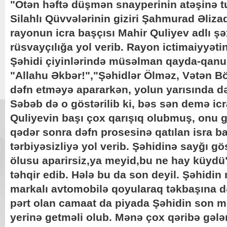
"Ötən həftə düşmən snayperinin atəşinə 
Silahlı Qüvvələrinin giziri Şahmurad Əliz
rayonun icra başçısı Mahir Quliyev adlı ş
rüsvayçılığa yol verib. Rayon ictimaiyyət
Şəhidi çiyinlərində müsəlman qayda-qanu
"Allahu Əkbər!","Şəhidlər Ölməz, Vətən Bö
dəfn etməyə apararkən, yolun yarısında də
Səbəb də o göstərilib ki, bəs sən demə icr
Quliyevin başı çox qarışıq olubmuş, onu g
qədər sonra dəfn prosesinə qatılan isra b
tərbiyəsizliyə yol verib. Şəhidinə sayğı g
ölusu aparirsiz,ya meyid,bu ne hay küydü"
təhqir edib. Hələ bu da son deyil. Şəhidin
markalı avtomobilə qoyularaq təkbaşına də
pərt olan camaat da piyada Şəhidin son m
yerinə getməli olub. Mənə çox qəribə gələ