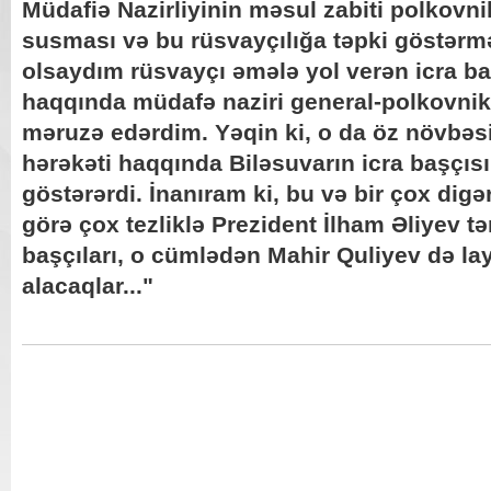
Müdafiə Nazirliyinin məsul zabiti polkovn
susması və bu rüsvayçılığa təpki göstər
olsaydım rüsvayçı əmələ yol verən icra ba
haqqında müdafə naziri general-polkovnik
məruzə edərdim. Yəqin ki, o da öz növbəs
hərəkəti haqqında Biləsuvarın icra başçısı
göstərərdi. İnanıram ki, bu və bir çox dig
görə çox tezliklə Prezident İlham Əliyev tə
başçıları, o cümlədən Mahir Quliyev də lay
alacaqlar..."