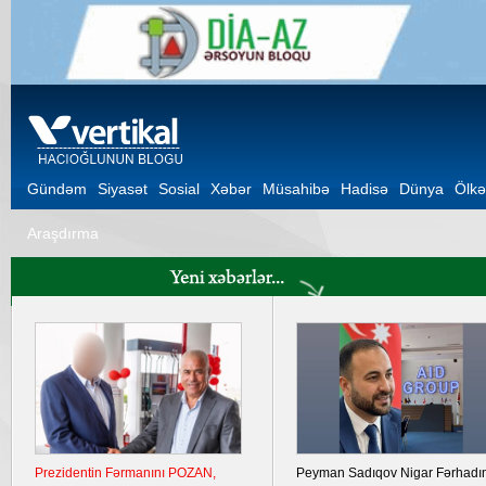
Gündəm
Siyasət
Sosial
Xəbər
Müsahibə
Hadisə
Dünya
Ölkə
Araşdırma
Ukrayna Krımda iki hərbi aerodromu
Şuşa Bəyannaməsinin