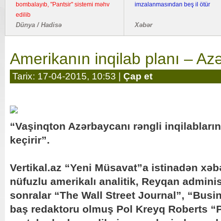
bombalayıb, "Pantsir" sistemi məhv
imzalanmasından beş il ötür
edilib
Dünya / Hadisə
Xəbər
Amerikanın inqilab planı – A
Tarix: 17-04-2015, 10:53 |
Çap et
“Vaşinqton Azərbaycanı rəngli inqilabları
keçirir”.
Vertikal.az “Yeni Müsavat”a istinadən xəbə
nüfuzlu amerikalı analitik, Reyqan adminis
sonralar “The Wall Street Journal”, “Busi
baş redaktoru olmuş Pol Kreyq Roberts “P