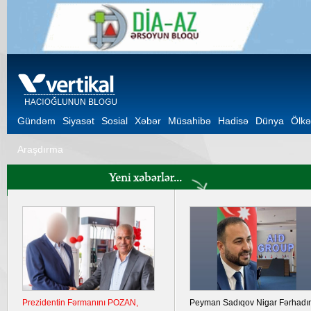
Gündəm
Siyasət
Sosial
Xəbər
Müsahibə
Hadisə
Dünya
Ölkə
Araşdırma
Prezidentin Fərmanını POZAN,
Peyman Sadıqov Nigar Fərhadı