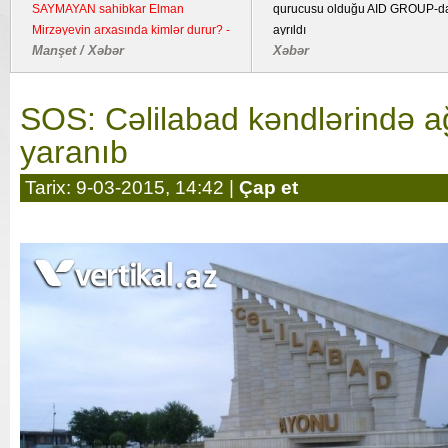
SAYMAYAN sahibkar Elman
qurucusu olduğu AID GROUP-d
Mirzəyevin arxasında kimlər durur? -
ayrıldı
Manşet / Xəbər
Xəbər
Kənd təsərrüfatı təyinatlı torpaqda
fəaliyyət göstərən YDM ətrafında
suallar
SOS: Cəlilabad kəndlərində ağ
yaranıb
Tarix: 9-03-2015, 14:42 |
Çap et