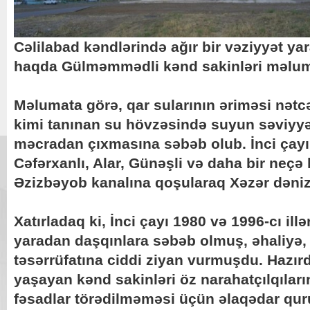
Cəlilabad kəndlərində ağır bir vəziyyət yar
haqda Gülməmmədli kənd sakinləri məluma
Məlumata görə, qar sularının əriməsi nətc
kimi tanınan su hövzəsində suyun səviyyə
məcradan çıxmasına səbəb olub. İnci çay
Cəfərxanlı, Alar, Günəşli və daha bir neç
Əzizbəyob kanalına qoşularaq Xəzər dəniz
Xatırladaq ki, İnci çayı 1980 və 1996-cı il
yaradan daşqınlara səbəb olmuş, əhaliyə
təsərrüfatına ciddi ziyan vurmuşdu. Hazırd
yaşayan kənd sakinləri öz narahatçılqıların
fəsadlar törədilməməsi üçün əlaqədar qu