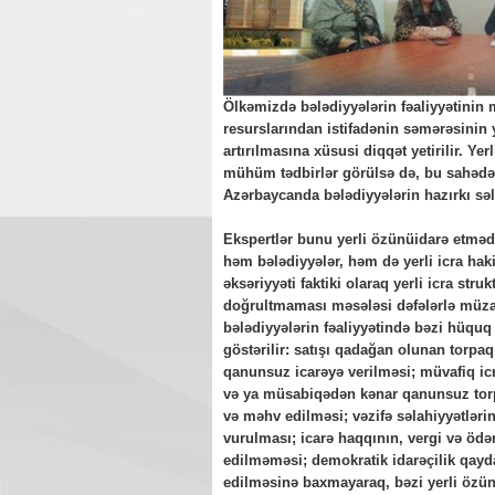
Ölkəmizdə bələdiyyələrin fəaliyyətinin 
resurslarından istifadənin səmərəsinin 
artırılmasına xüsusi diqqət yetirilir. Y
mühüm tədbirlər görülsə də, bu sahədə
Azərbaycanda bələdiyyələrin hazırkı səl
Ekspertlər bunu yerli özünüidarə etmədə 
həm bələdiyyələr, həm də yerli icra haki
əksəriyyəti faktiki olaraq yerli icra stru
doğrultmaması məsələsi dəfələrlə müzaki
bələdiyyələrin fəaliyyətində bəzi hüquq 
göstərilir: satışı qadağan olunan torpa
qanunsuz icarəyə verilməsi; müvafiq icr
və ya müsabiqədən kənar qanunsuz torpa
və məhv edilməsi; vəzifə səlahiyyətləri
vurulması; icarə haqqının, vergi və öd
edilməməsi; demokratik idarəçilik qayda
edilməsinə baxmayaraq, bəzi yerli özü