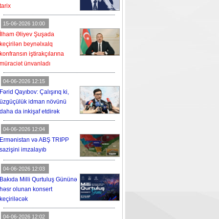
tarix
15-06-2026 10:00
İlham Əliyev Şuşada
keçirilən beynəlxalq
konfransın iştirakçılarına
müraciət ünvanladı
04-06-2026 12:15
Fərid Qayıbov: Çalışırıq ki,
üzgüçülük idman növünü
daha da inkişaf etdirək
04-06-2026 12:04
Ermənistan və ABŞ TRIPP
sazişini imzalayıb
04-06-2026 12:03
Bakıda Milli Qurtuluş Gününə
həsr olunan konsert
keçiriləcək
04-06-2026 12:02