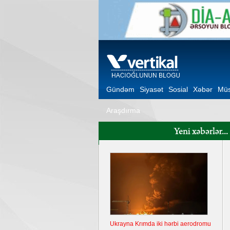
Gündəm
Siyasət
Sosial
Xəbər
Müs
Araşdırma
Ukrayna Krımda iki hərbi aerodromu