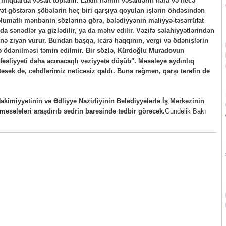
miqdarda vəsait toplanır. Lakin həmin vəsaitlərin hara və necə
yyət göstərən şöbələrin heç biri qarşıya qoyulan işlərin öhdəsindən
lumatlı mənbənin sözlərinə görə, bələdiyyənin maliyyə-təsərrüfat
da sənədlər ya gizlədilir, ya da məhv edilir. Vəzifə səlahiyyətlərindən
nə ziyan vurur. Bundan başqa, icarə haqqının, vergi və ödənişlərin
ə ödənilməsi təmin edilmir. Bir sözlə, Kürdoğlu Muradovun
fəaliyyəti daha acınacaqlı vəziyyətə düşüb". Məsələyə aydınlıq
əsək də, cəhdlərimiz nəticəsiz qaldı. Buna rəğmən, qarşı tərəfin də
akimiyyətinin və Ədliyyə Nazirliyinin Bələdiyyələrlə İş Mərkəzinin
əsələləri araşdırıb sədrin barəsində tədbir görəcək.
Gündəlik Bakı