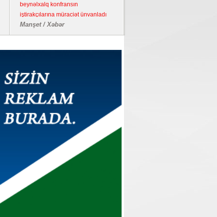
beynəlxalq konfransın
iştirakçılarına müraciət ünvanladı
Manşet / Xəbər