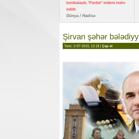
bombalayıb, "Pantsir" sistemi məhv
edilib
Dünya / Hadisə
Şirvan şəhər bələdiyyə
Tarix: 2-07-2015, 12:18 |
Çap et