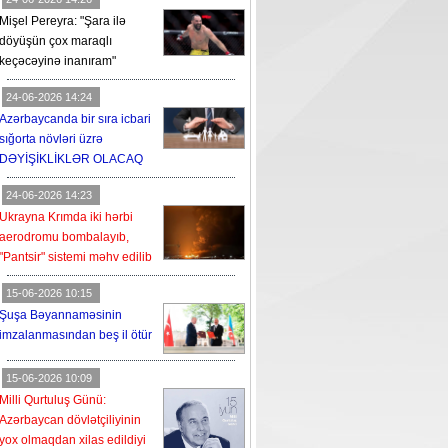
Mişel Pereyra: "Şara ilə
döyüşün çox maraqlı
keçəcəyinə inanıram"
24-06-2026 14:24
Azərbaycanda bir sıra icbari
sığorta növləri üzrə
DƏYİŞİKLİKLƏR OLACAQ
24-06-2026 14:23
Ukrayna Krımda iki hərbi
aerodromu bombalayıb,
"Pantsir" sistemi məhv edilib
15-06-2026 10:15
Şuşa Bəyannaməsinin
imzalanmasından beş il ötür
15-06-2026 10:09
Milli Qurtuluş Günü:
Azərbaycan dövlətçiliyinin
yox olmaqdan xilas edildiyi