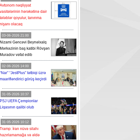
Avtonom nəqliyyat
vasitələrinin hərəkətinə dair
tələblər qoyulur, tanınma
nişanı olacaq
03-06-2026 21:00
Nizami Gəncəvi Beynəlxalq
Mərkəzinin baş katibi Rövşən
Muradov vəfat edib
02-06-2026 14:00
“Nar” “JestPlus” tətbiqi üzrə
maarifləndirici görüş keçirdi
31-05-2026 10:37
PSJ UEFA Çempionlar
Liqasının qalibi olub
31-05-2026 10:12
Tramp: İran nüvə silahı
hazırlamamağa və əldə