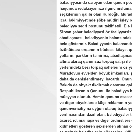
bələdiyyəsində cərəyan edən qanun poz
haqqında redaksiyamıza ilginc məlumatl
seçkilərinin qalibi olan Kürdoğlu Mura
İcra Hakimiyyətində şöbə müdiri işləyir
bələdiyyə sədri postunu təklif etdi. Elə
Şirvan şəhər bələdiyyəsi öz fəaliyyətsiz
abadlaşması, bələdiyyənin balansındakı
belə göstərmir. Bələdiyyənin balansında
özünüidarə orqanının büdcəsi kifayət q
yolların, parkların təmirinə, abadlaşma
altına ataraq qanunsuz torpaq satışı ilə
yerlərindəki bəzi torpaq sahələrini öz
Muradovun əvvəldən böyük imkanları, şəx
daha da genişləndirməyi bacardı. Onun Ş
Bakıda da obyekt tikdirmək qərarına gəl
Respublikasının Qanunu ilə bələdiyyə bü
müəyyən olunub. Həmin qanuna əsasən y
və digər obyektlərdə küçə reklamının y
qanunvericiliyinə uyğun olaraq bələdiyy
verilməsindən daxil olan, bələdiyyələr 
ticarət, ictimai iaşə və digər xidmətlə
xidmətləri göstərən şəxslərdən alınan ö