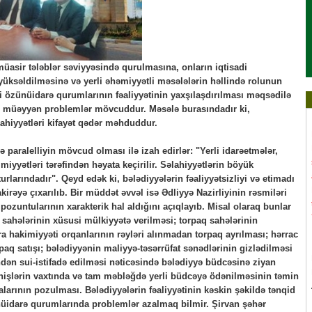
müasir tələblər səviyyəsində qurulmasına, onların iqtisadi
yüksəldilməsinə və yerli əhəmiyyətli məsələlərin həllində rolunun
erli özünüidarə qurumlarının fəaliyyətinin yaxşılaşdırılması məqsədilə
 müəyyən problemlər mövcuddur. Məsələ burasındadır ki,
ahiyyətləri kifayət qədər məhduddur.
paralelliyin mövcud olması ilə izah edirlər: "Yerli idarəetmələr,
miyyətləri tərəfindən həyata keçirilir. Səlahiyyətlərin böyük
kturlarındadır". Qeyd edək ki, bələdiyyələrin fəaliyyətsizliyi və etimadı
rəyə çıxarılıb. Bir müddət əvvəl isə Ədliyyə Nazirliyinin rəsmiləri
pozuntularının xarakterik hal aldığını açıqlayıb. Misal olaraq bunlar
q sahələrinin xüsusi mülkiyyətə verilməsi; torpaq sahələrinin
a hakimiyyəti orqanlarının rəyləri alınmadan torpaq ayrılması; hərrac
q satışı; bələdiyyənin maliyyə-təsərrüfat sənədlərinin gizlədilməsi
ndən sui-istifadə edilməsi nəticəsində bələdiyyə büdcəsinə ziyan
ənişlərin vaxtında və tam məbləğdə yerli büdcəyə ödənilməsinin təmin
larının pozulması. Bələdiyyələrin fəaliyyətinin kəskin şəkildə tənqid
nüidarə qurumlarında problemlər azalmaq bilmir. Şirvan şəhər