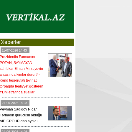
Xəbərlər
11-07-2026 14:43
Prezidentin Fərmanını
POZAN, SAYMAYAN
sahibkar Elman Mirzəyevin
arxasında kimlər durur? -
Kənd təsərrüfatı təyinatlı
torpaqda fəaliyyət göstərən
YDM ətrafında suallar
24-06-2026 14:28
Peyman Sadıqov Nigar
Fərhadın qurucusu olduğu
AID GROUP-dan ayrıldı
24-06-2026 14:26