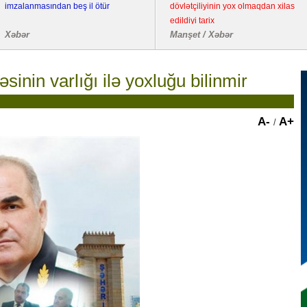
imzalanmasından beş il ötür
dövlətçiliyinin yox olmaqdan xilas
edildiyi tarix
Xəbər
Manşet / Xəbər
sinin varlığı ilə yoxluğu bilinmir
A-
A+
/