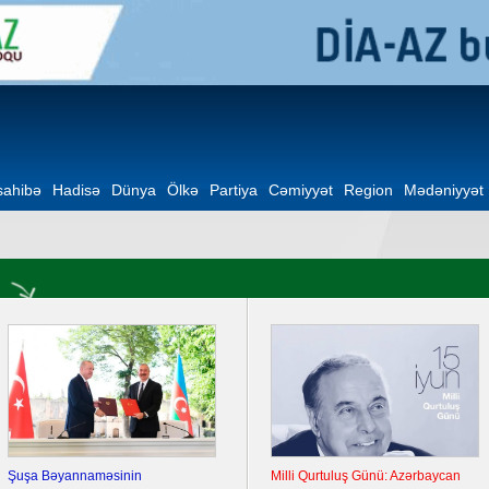
ahibə
Hadisə
Dünya
Ölkə
Partiya
Cəmiyyət
Region
Mədəniyyət
Şuşa Bəyannaməsinin
Milli Qurtuluş Günü: Azərbaycan