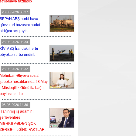
etməməyə razılaşıb
28-05-2026 08:37
SEPAH ABŞ hərbi hava
qüvvələri bazasını hədəf
aldığını açıqlayıb
28-05-2026 08:34
KİV: ABŞ İrandakı hərbi
obyektə zərbə endirib
28-05-2026 08:32
Mehriban Əliyeva sosial
şəbəkə hesablarında 28 May
- Müstəqillik Günü ilə bağlı
paylaşım edib
08-05-2026 14:36
Tanınmış iş adamını
şərləyənlərə
MƏHKƏMƏDƏN ŞOK
ZƏRBƏ - İLGİNC FAKTLAR...