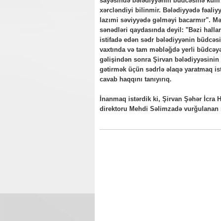
sayəsində bələdiyyənin büdcəsinə külli 
xərcləndiyi bilinmir. Bələdiyyədə fəali
lazımi səviyyədə gəlməyi bacarmır". Mə
sənədləri qaydasında deyil: "Bəzi hallar
istifadə edən sədr bələdiyyənin büdcəsi
vaxtında və tam məbləğdə yerli büdcəy
gəlişindən sonra Şirvan bələdiyyəsinin 
gətirmək üçün sədrlə əlaqə yaratmaq ist
cavab haqqını tanıyırıq.
İnanmaq istərdik ki, Şirvan Şəhər İcra H
direktoru Mehdi Səlimzadə vurğulanan m