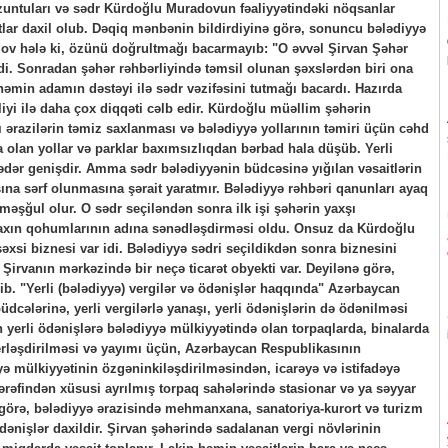
untuları və sədr Kürdoğlu Muradovun fəaliyyətindəki nöqsanlar
ar daxil olub. Dəqiq mənbənin bildirdiyinə görə, sonuncu bələdiyyə
dov hələ ki, özünü doğrultmağı bacarmayıb: "O əvvəl Şirvan Şəhər
di. Sonradan şəhər rəhbərliyində təmsil olunan şəxslərdən biri ona
 həmin adamın dəstəyi ilə sədr vəzifəsini tutmağı bacardı. Hazırda
liyi ilə daha çox diqqəti cəlb edir. Kürdoğlu müəllim şəhərin
 ərazilərin təmiz saxlanması və bələdiyyə yollarının təmiri üçün cəhd
 olan yollar və parklar baxımsızlıqdan bərbad hala düşüb. Yerli
ədər genişdir. Amma sədr bələdiyyənin büdcəsinə yığılan vəsaitlərin
sına sərf olunmasına şərait yaratmır. Bələdiyyə rəhbəri qanunları ayaq
 məşğul olur. O sədr seçiləndən sonra ilk işi şəhərin yaxşı
 yaxın qohumlarının adına sənədləşdirməsi oldu. Onsuz da Kürdoğlu
si biznesi var idi. Bələdiyyə sədri seçildikdən sonra biznesini
irvanın mərkəzində bir neçə ticarət obyekti var. Deyilənə görə,
ib. "Yerli (bələdiyyə) vergilər və ödənişlər haqqında" Azərbaycan
dcələrinə, yerli vergilərlə yanaşı, yerli ödənişlərin də ödənilməsi
erli ödənişlərə bələdiyyə mülkiyyətində olan torpaqlarda, binalarda
erləşdirilməsi və yayımı üçün, Azərbaycan Respublikasının
ə mülkiyyətinin özgəninkiləşdirilməsindən, icarəyə və istifadəyə
tərəfindən xüsusi ayrılmış torpaq sahələrində stasionar və ya səyyar
rə görə, bələdiyyə ərazisində mehmanxana, sanatoriya-kurort və turizm
dənişlər daxildir. Şirvan şəhərində sadalanan vergi növlərinin