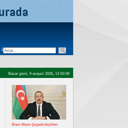
İqtisadiyyat
Üçüncü sektor
Bazar günü, 9 avqust 2026
,
13:50:10
İlham Əliyev Şuşada keçirilən