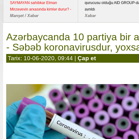
bombalayıb, "Pantsir" sistemi məhv
imzalanmasından beş il ötür
edilib
Dünya / Hadisə
Xəbər
Azərbaycanda 10 partiya bir a
- Səbəb koronavirusdur, yoxsa
Tarix: 10-06-2020, 09:44 |
Çap et