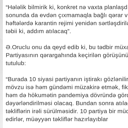
“Hələlik bilmirik ki, konkret nə vaxta planlaşd
sonunda da evdən çıxmamaqla bağlı qərar ve
həftələrdə karantin rejimi yenidən sərtləşdir
təbii ki, addım atılacaq”.
Ə.Oruclu onu da qeyd edib ki, bu tədbir müxal
Partiyasının qərargahında keçirilən görüşü
tutulub:
“Burada 10 siyasi partiyanın iştirakı gözlənil
mövzu isə həm gündəmi müzakirə etmək, fik
həm də hökumətin pandemiya dövründə görd
dəyərləndirilməsi olacaq. Bundan sonra atıla
təkliflərin irəli sürülməsidir. 10 partiya bir
edirlər, müəyyən təkliflər hazırlayıblar