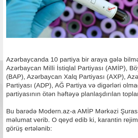
Azərbaycanda 10 partiya bir araya gələ bilm
Azərbaycan Milli İstiqlal Partiyası (AMİP), 
(BAP), Azərbaycan Xalq Partiyası (AXP), A
Partiyası (ADP), AĞ Partiya və digərləri olma
partiyasının ötən həftəyə planlaşdırılan topla
Bu barədə Modern.az-a AMİP Mərkəzi Şurası
məlumat verib. O qeyd edib ki, karantin rejimi
görüş ertələnib: