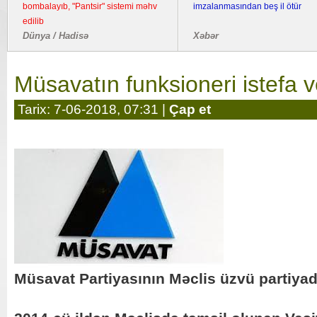
bombalayıb, "Pantsir" sistemi məhv
imzalanmasından beş il ötür
edilib
Dünya / Hadisə
Xəbər
Müsavatın funksioneri istefa v
Tarix: 7-06-2018, 07:31 |
Çap et
Müsavat Partiyasının Məclis üzvü partiyada