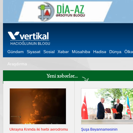
Gündəm
Siyasət
Sosial
Xəbər
Müsahibə
Hadisə
Dünya
Ölkə
Araşdırma
Ukrayna Krımda iki hərbi aerodromu
Şuşa Bəyannaməsinin