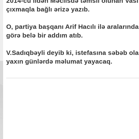
2014-cü ildən Məclisdə təmsil olunan Vasi
çıxmaqla bağlı ərizə yazıb.
O, partiya başqanı Arif Hacılı ilə aralarında
görə belə bir addım atıb.
V.Sadıqbəyli deyib ki, istefasına səbəb ol
yaxın günlərdə məlumat yayacaq.