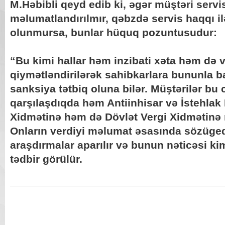
M.Həbibli qeyd edib ki, əgər müştəri serv
məlumatlandırılmır, qəbzdə servis haqqı i
olunmursa, bunlar hüquq pozuntusudur:
“Bu kimi hallar həm inzibati xəta həm də 
qiymətləndirilərək sahibkarlara bununla b
sanksiya tətbiq oluna bilər. Müştərilər bu 
qarşılaşdıqda həm Antiinhisar və İstehlak
Xidmətinə həm də Dövlət Vergi Xidmətinə m
Onların verdiyi məlumat əsasında sözüge
araşdırmalar aparılır və bunun nəticəsi ki
tədbir görülür.