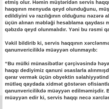
etmiş olur. Həmin müştəridən servis haqqı 
haqqının menyuda qeyd olunduğunu, müşt
edildiyini və razılığının olduğunu nəzərə 
üçün alınan məbləği hesablama qaydası m
qəbzdə qeyd olunmalıdır. Yəni bu rəsmi qa
Vəkil bildirib ki, servis haqqının xərclənmə
qanunvericiliklə müəyyən olunmayıb:
“Bu mülki münasibətlər çərçivəsində həyata
haqqı dediyimiz qanuni əsaslarla alınmışd
qərar vermək üçün obyektin səlahiyyətind
mütləq qaydada xidmət göstərən ofisiantl
qanunvericilikdə müəyyən edilməmişdir. B
müəyyən edir ki, servis haqqı necə xərclə