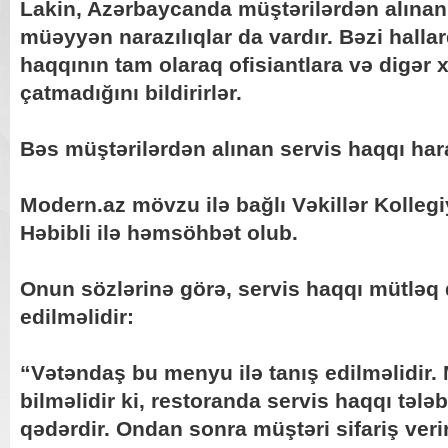
Lakin, Azərbaycanda müştərilərdən alınan 
müəyyən narazılıqlar da vardır. Bəzi halla
haqqının tam olaraq ofisiantlara və digər 
çatmadığını bildirirlər.
Bəs müştərilərdən alınan servis haqqı hara
Modern.az mövzu ilə bağlı Vəkillər Kolleg
Həbibli ilə həmsöhbət olub.
Onun sözlərinə görə, servis haqqı mütlə
edilməlidir:
“Vətəndaş bu menyu ilə tanış edilməlidir. 
bilməlidir ki, restoranda servis haqqı təl
qədərdir. Ondan sonra müştəri sifariş verirs