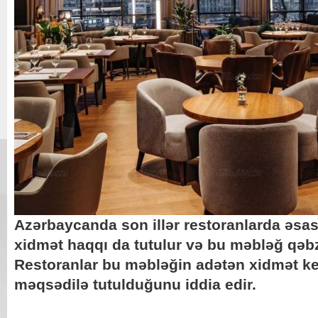
Azərbaycanda son illər restoranlarda əsa
xidmət haqqı da tutulur və bu məbləğ qəb
Restoranlar bu məbləğin adətən xidmət key
məqsədilə tutulduğunu iddia edir.