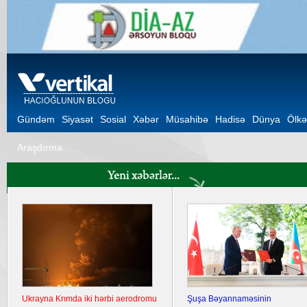
Gündəm
Siyasət
Sosial
Xəbər
Müsahibə
Hadisə
Dünya
Ölkə
Araşdırma
Ukrayna Krımda iki hərbi aerodromu
Şuşa Bəyannaməsinin