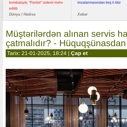
bombalayıb, "Pantsir" sistemi məhv
imzalanmasından beş il ötür
edilib
Dünya / Hadisə
Xəbər
Müştərilərdən alınan servis ha
çatmalıdır? - Hüquqşünasda
Tarix: 21-01-2025, 18:24 |
Çap et