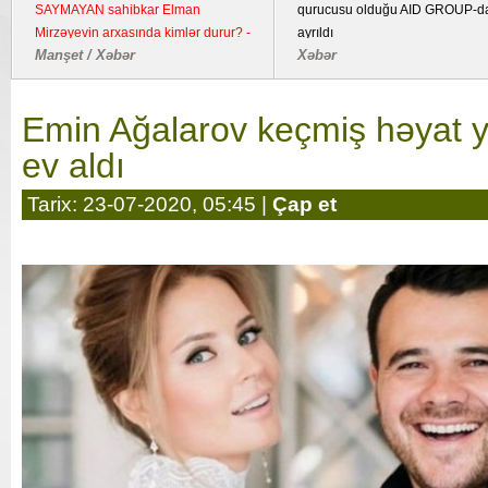
SAYMAYAN sahibkar Elman
qurucusu olduğu AID GROUP-d
Mirzəyevin arxasında kimlər durur? -
ayrıldı
Manşet / Xəbər
Xəbər
Kənd təsərrüfatı təyinatlı torpaqda
fəaliyyət göstərən YDM ətrafında
suallar
Emin Ağalarov keçmiş həyat y
ev aldı
Tarix: 23-07-2020, 05:45 |
Çap et