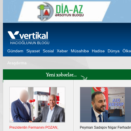
Gündəm
Siyasət
Sosial
Xəbər
Müsahibə
Hadisə
Dünya
Ölkə
Araşdırma
Prezidentin Fərmanını POZAN,
Peyman Sadıqov Nigar Fərhadı