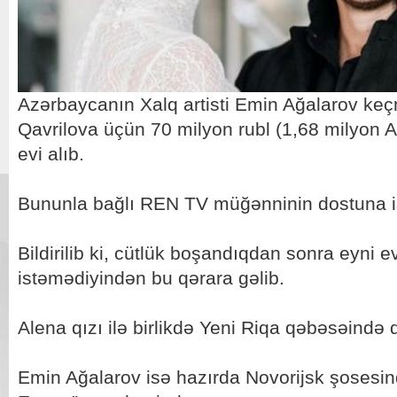
Azərbaycanın Xalq artisti Emin Ağalarov keç
Qavrilova üçün 70 milyon rubl (1,68 milyon 
evi alıb.
Bununla bağlı REN TV müğənninin dostuna i
Bildirilib ki, cütlük boşandıqdan sonra eyni
istəmədiyindən bu qərara gəlib.
Alena qızı ilə birlikdə Yeni Riqa qəbəsəində 
Emin Ağalarov isə hazırda Novorijsk şosesin