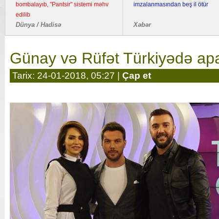
bombalayıb, "Pantsir" sistemi məhv
imzalanmasından beş il ötür
edilib
Dünya / Hadisə
Xəbər
Günay və Rüfət Türkiyədə apa
Tarix: 24-01-2018, 05:27 |
Çap et