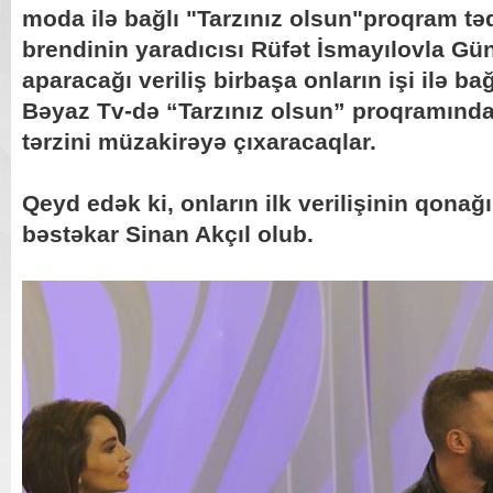
moda ilə bağlı "Tarzınız olsun"proqram təq
brendinin yaradıcısı Rüfət İsmayılovla G
aparacağı veriliş birbaşa onların işi ilə bağ
Bəyaz Tv-də “Tarzınız olsun” proqramınd
tərzini müzakirəyə çıxaracaqlar.
Qeyd edək ki, onların ilk verilişinin qona
bəstəkar Sinan Akçıl olub.