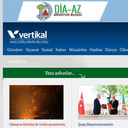
Gündəm
Siyasət
Sosial
Xəbər
Müsahibə
Hadisə
Dünya
Ölkə
Araşdırma
Ukrayna Krımda iki hərbi aerodromu
Şuşa Bəyannaməsinin