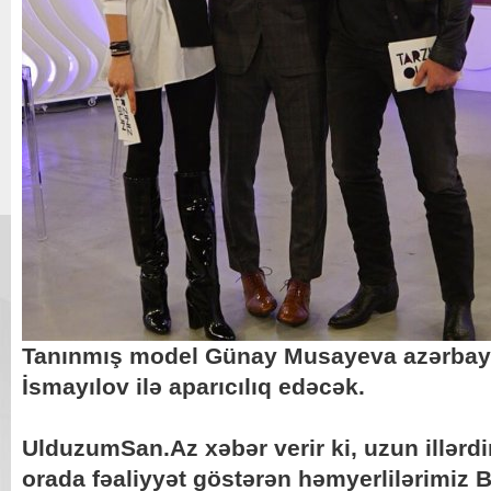
Tanınmış model Günay Musayeva azərbayc
İsmayılov ilə aparıcılıq edəcək.
UlduzumSan.Az xəbər verir ki, uzun illərd
orada fəaliyyət göstərən həmyerlilərimiz 