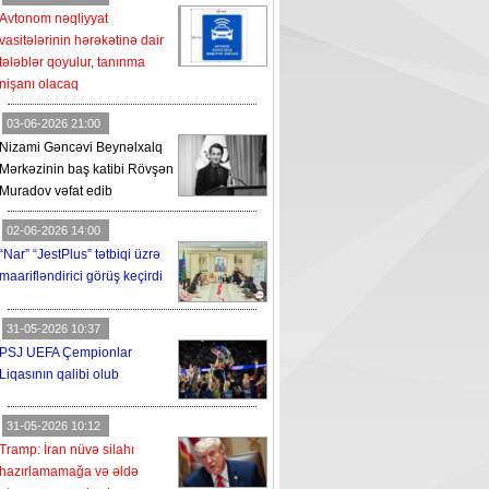
Avtonom nəqliyyat
vasitələrinin hərəkətinə dair
tələblər qoyulur, tanınma
nişanı olacaq
03-06-2026 21:00
Nizami Gəncəvi Beynəlxalq
Mərkəzinin baş katibi Rövşən
Muradov vəfat edib
02-06-2026 14:00
“Nar” “JestPlus” tətbiqi üzrə
maarifləndirici görüş keçirdi
31-05-2026 10:37
PSJ UEFA Çempionlar
Liqasının qalibi olub
31-05-2026 10:12
Tramp: İran nüvə silahı
hazırlamamağa və əldə