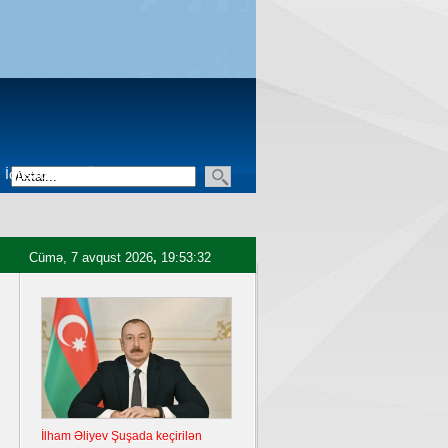
İqtisadiyyat
Üçüncü sektor
Cümə, 7 avqust 2026
,
19:53:33
İlham Əliyev Şuşada keçirilən