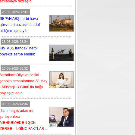
etməməyə razılaşıb
28-05-2026 08:37
SEPAH ABŞ hərbi hava
qüvvələri bazasını hədəf
aldığını açıqlayıb
28-05-2026 08:34
KİV: ABŞ İrandakı hərbi
obyektə zərbə endirib
28-05-2026 08:32
Mehriban Əliyeva sosial
şəbəkə hesablarında 28 May
- Müstəqillik Günü ilə bağlı
paylaşım edib
08-05-2026 14:36
Tanınmış iş adamını
şərləyənlərə
MƏHKƏMƏDƏN ŞOK
ZƏRBƏ - İLGİNC FAKTLAR...