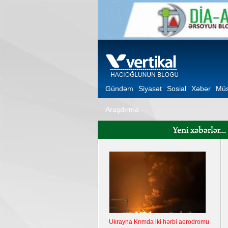
Gündəm
Siyasət
Sosial
Xəbər
Müs
Araşdırma
Ukrayna Krımda iki hərbi aerodromu