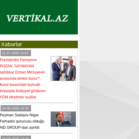
Xəbərlər
11-07-2026 14:43
Prezidentin Fərmanını
POZAN, SAYMAYAN
sahibkar Elman Mirzəyevin
arxasında kimlər durur? -
Kənd təsərrüfatı təyinatlı
torpaqda fəaliyyət göstərən
YDM ətrafında suallar
24-06-2026 14:28
Peyman Sadıqov Nigar
Fərhadın qurucusu olduğu
AID GROUP-dan ayrıldı
24-06-2026 14:26