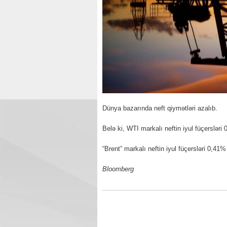
Dünya bazarında neft qiymətləri azalıb.
Belə ki, WTI markalı neftin iyul füçersləri
“Brent” markalı neftin iyul füçersləri 0,41%
Bloomberg