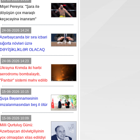
Mişel Pereyra: "Şara ilə
döyüşün çox maraqlı
keçəcəyinə inanıram"
24-06-2026 14:24
Azərbaycanda bir sıra icbari
sığorta növləri üzrə
DƏYİŞİKLİKLƏR OLACAQ
24-06-2026 14:23
Ukrayna Krımda iki hərbi
aerodromu bombalayıb,
"Pantsir" sistemi məhv edilib
15-06-2026 10:15
Şuşa Bəyannaməsinin
imzalanmasından beş il ötür
15-06-2026 10:09
Milli Qurtuluş Günü:
Azərbaycan dövlətçiliyinin
yox olmaqdan xilas edildiyi