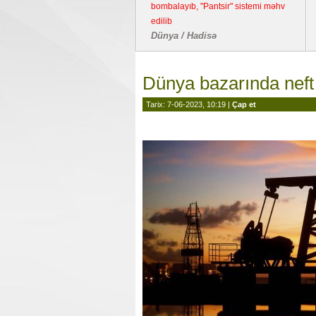
bombalayıb, "Pantsir" sistemi məhv
edilib
Dünya / Hadisə
Dünya bazarında neft 
Tarix: 7-06-2023, 10:19 |
Çap et