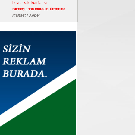
beynəlxalq konfransın
iştirakçılarına müraciət ünvanladı
Manşet / Xəbər