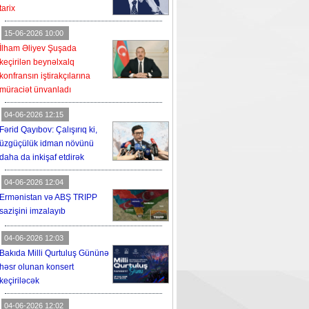
tarix
15-06-2026 10:00
İlham Əliyev Şuşada
keçirilən beynəlxalq
konfransın iştirakçılarına
müraciət ünvanladı
04-06-2026 12:15
Fərid Qayıbov: Çalışırıq ki,
üzgüçülük idman növünü
daha da inkişaf etdirək
04-06-2026 12:04
Ermənistan və ABŞ TRIPP
sazişini imzalayıb
04-06-2026 12:03
Bakıda Milli Qurtuluş Gününə
həsr olunan konsert
keçiriləcək
04-06-2026 12:02