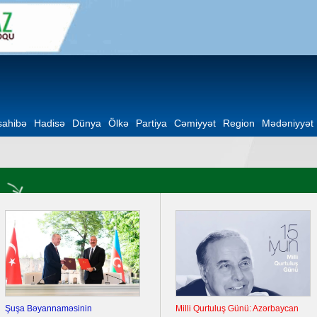
ahibə
Hadisə
Dünya
Ölkə
Partiya
Cəmiyyət
Region
Mədəniyyət
Şuşa Bəyannaməsinin
Milli Qurtuluş Günü: Azərbaycan