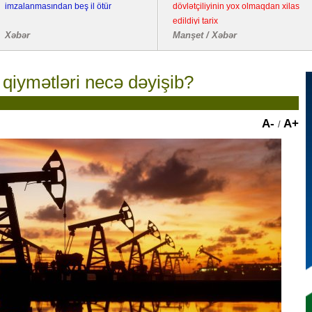
imzalanmasından beş il ötür
dövlətçiliyinin yox olmaqdan xilas
edildiyi tarix
Xəbər
Manşet / Xəbər
qiymətləri necə dəyişib?
A-
A+
/