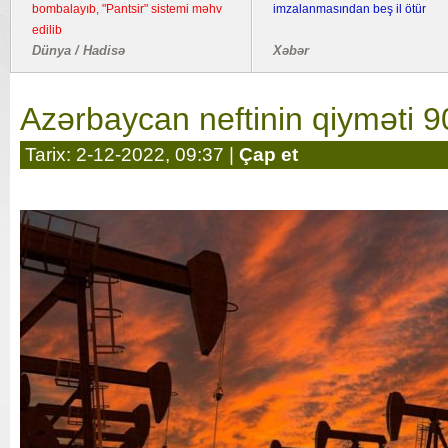
bombalayıb, "Pantsir" sistemi məhv
imzalanmasından beş il ötür
edilib
Dünya / Hadisə
Xəbər
Azərbaycan neftinin qiyməti 90
Tarix: 2-12-2022, 09:37 |
Çap et