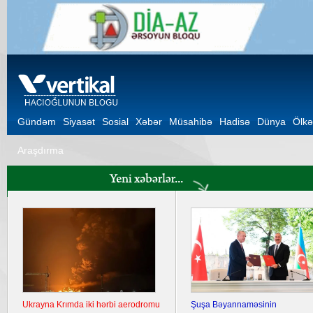
Gündəm
Siyasət
Sosial
Xəbər
Müsahibə
Hadisə
Dünya
Ölkə
Araşdırma
Ukrayna Krımda iki hərbi aerodromu
Şuşa Bəyannaməsinin