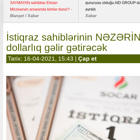
SAYMAYAN sahibkar Elman
qurucusu olduğu AID GROUP-d
Mirzəyevin arxasında kimlər durur? -
ayrıldı
Manşet / Xəbər
Xəbər
Kənd təsərrüfatı təyinatlı torpaqda
fəaliyyət göstərən YDM ətrafında
suallar
İstiqraz sahiblərinin NƏZƏRİ
dollarlıq gəlir gətirəcək
Tarix: 16-04-2021, 15:43 |
Çap et