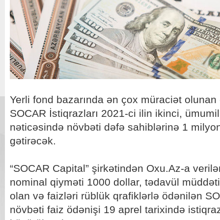
Yerli fond bazarında ən çox müraciət olunan 
SOCAR İstiqrazları 2021-ci ilin ikinci, ümumil
nəticəsində növbəti dəfə sahiblərinə 1 milyon
gətirəcək.
“SOCAR Capital” şirkətindən Oxu.Az-a veril
nominal qiyməti 1000 dollar, tədavül müddəti 5 il
olan və faizləri rüblük qrafiklərlə ödənilən S
növbəti faiz ödənişi 19 aprel tarixində istiqr