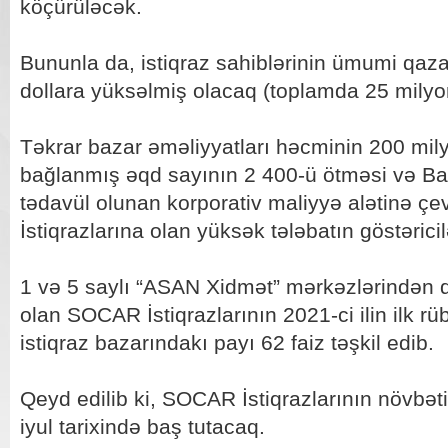
köçürüləcək.
Bununla da, istiqraz sahiblərinin ümumi qaz
dollara yüksəlmiş olacaq (toplamda 25 milyon
Təkrar bazar əməliyyatları həcminin 200 mil
bağlanmış əqd sayının 2 400-ü ötməsi və Ba
tədavül olunan korporativ maliyyə alətinə ç
İstiqrazlarına olan yüksək tələbatın göstəricil
1 və 5 saylı “ASAN Xidmət” mərkəzlərindən
olan SOCAR İstiqrazlarının 2021-ci ilin ilk rü
istiqraz bazarındakı payı 62 faiz təşkil edib.
Qeyd edilib ki, SOCAR İstiqrazlarının növbəti
iyul tarixində baş tutacaq.