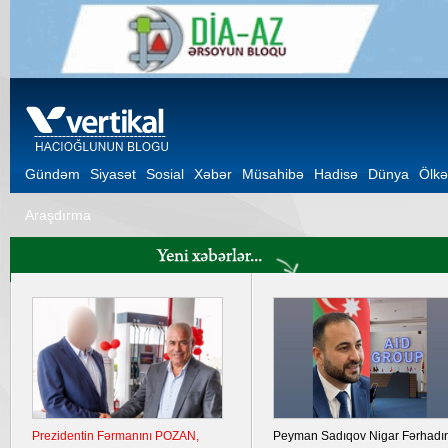
Gündəm
Siyasət
Sosial
Xəbər
Müsahibə
Hadisə
Dünya
Ölkə
Araşdırma
Prezidentin Fərmanını POZAN,
Peyman Sadıqov Nigar Fərhadı