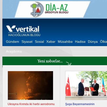
Gündəm
Siyasət
Sosial
Xəbər
Müsahibə
Hadisə
Dünya
Ölkə
Araşdırma
Ukrayna Krımda iki hərbi aerodromu
Şuşa Bəyannaməsinin