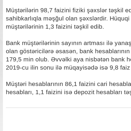
Müştərilərin 98,7 faizini fiziki şəxslər təşkil e
sahibkarlıqla məşğul olan şəxslərdir. Hüquqi
müştərilərinin 1,3 faizini təşkil edib.
Bank müştərilərinin sayının artması ilə yana
olan göstəricilərə əsasən, bank hesablarının
179,5 min olub. Əvvəlki aya nisbətən bank he
2019-cu ilin sonu ilə müqayisədə isə 9,8 faiz 
Müştəri hesablarının 86,1 faizini cari hesablar
hesabları, 1,1 faizini isə depozit hesabları təş