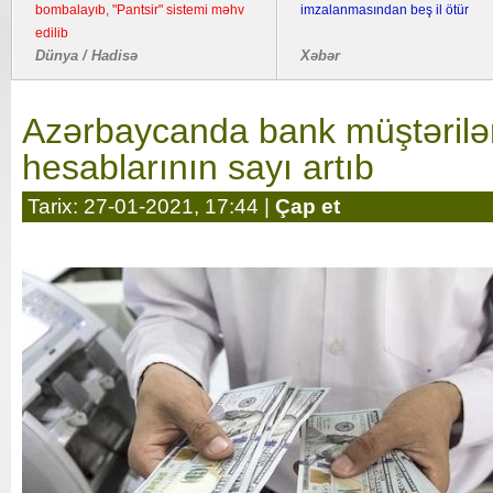
bombalayıb, "Pantsir" sistemi məhv
imzalanmasından beş il ötür
edilib
Dünya / Hadisə
Xəbər
Azərbaycanda bank müştərilər
hesablarının sayı artıb
Tarix: 27-01-2021, 17:44 |
Çap et