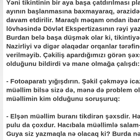
Yəni tikintinin bir aya başa çatdırılması p
ayının başlanmasına baxmayaraq, ərazidə hə
davam etdirilir. Maraqlı məqam ondan ibar
lövhəsində Dövlət Ekspertizasının rəyi yaz
Burdan belə başa düşmək olar ki, tikintiy
Nazirliyi və digər əlaqədar orqanlar tərəfi
verilməyib. Çəkiliş apardığımızı görən şəx
olduğunu bildirdi və mane olmağa çalışdı:
- Fotoaparatı yığışdırın. Şəkil çəkməyə ic
müəllim bilsə sizə də, mənə də problem o
müəllimin kim olduğunu soruşuruq:
- Elşən müəllim buranı tikdirən şəxsdir. Hə
pulu da çoxdur. Hacıbala müəllimlə salam
Guya siz yazmaqla nə olacaq ki? Burda nə 