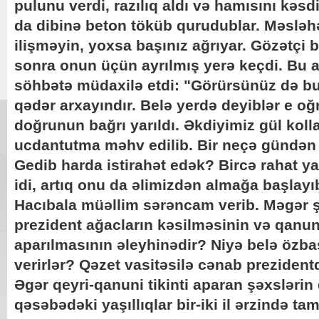
pulunu verdi, razılıq aldı və hamısını kəsd
da dibinə beton töküb qurudublar. Məsləh
ilişməyin, yoxsa başınız ağrıyar. Gözətçi 
sonra onun üçün ayrılmış yerə keçdi. Bu a
söhbətə müdaxilə etdi: "Görürsünüz də bu
qədər arxayındır. Belə yerdə deyiblər e oğru
doğrunun bağrı yarıldı. Əkdiyimiz gül kolla
ucdantutma məhv edilib. Bir neçə gündən
Gedib harda istirahət edək? Bircə rahat 
idi, artıq onu da əlimizdən almağa başlayıbl
Hacıbala müəllim sərəncam verib. Məgər şə
prezident ağacların kəsilməsinin və qanunsu
aparılmasının əleyhinədir? Niyə belə özba
verirlər? Qəzet vasitəsilə cənab prezident
Əgər qeyri-qanuni tikinti aparan şəxslərin
qəsəbədəki yaşıllıqlar bir-iki il ərzində t