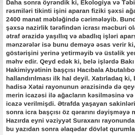
Daha sonra öyrəndik ki, Ekologiya və Təbii
rəsmiləri tikinti işini aparan fiziki şəxsi a
2400 manat məbləğində cərimələyib. Bund
şəxsə nazirlik tərəfindən icrası məcburi ola
ətraf ərazidə yaşıllıq və abadlıq işləri ap
mənzərələr isə bunu deməyə əsas verir ki,
göstərişini yerinə yetirməyib və üstəlik ye
məhv edir. Qeyd edək ki, belə işlərdə Bakı
Hakimiyyətinin başçısı Hacıbala Abutalıb
hallandırılması ilk hal deyil. Xatırladaq ki,
hadisə Xətai rayonunun ərazisində də qeyd
merin icazəsi ilə ağacların kəsilməsinə və 
icazə verilmişdi. Ətrafda yaşayan sakinlər
sonra icra başçısı öz qərarını dəyişməyə
Hazırda eyni vəziyyət Suraxanı rayonunda 
bu yazıdan sonra əlaqədar dövlət qurumla