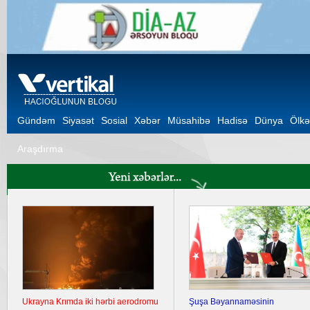
Gündəm
Siyasət
Sosial
Xəbər
Müsahibə
Hadisə
Dünya
Ölkə
Araşdırma
Ukrayna Krımda iki hərbi aerodromu
Şuşa Bəyannaməsinin