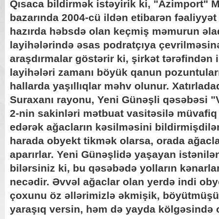
Qısaca bildirmək istəyirik ki, "Azimport" M
bazarında 2004-cü ildən etibarən fəaliyyət 
hazırda həbsdə olan keçmiş məmurun əlaqə
layihələrində əsas podratçıya çevrilməsin
araşdırmalar göstərir ki, şirkət tərəfindən i
layihələri zamanı böyük qanun pozuntuların
hallarda yaşıllıqlar məhv olunur. Xatırlada
Suraxanı rayonu, Yeni Günəşli qəsəbəsi "
2-nin sakinləri mətbuat vasitəsilə müvafiq
edərək ağacların kəsilməsini bildirmişdilər
harada obyekt tikmək olarsa, orada ağacları
aparırlar. Yeni Günəşlidə yaşayan istənil
bilərsiniz ki, bu qəsəbədə yolların kənarlar
necədir. Əvvəl ağaclar olan yerdə indi obye
çoxunu öz əllərimizlə əkmişik, böyütmüş
yaraşıq versin, həm də yayda kölgəsində 