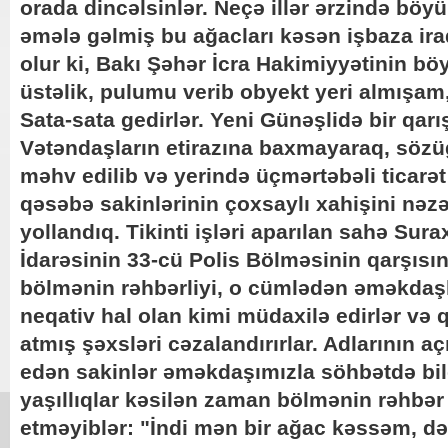
orada dincəlsinlər. Neçə illər ərzində bö
əmələ gəlmiş bu ağacları kəsən işbaza ira
olur ki, Bakı Şəhər İcra Hakimiyyətinin bö
üstəlik, pulumu verib obyekt yeri almışam
Sata-sata gedirlər. Yeni Günəşlidə bir qar
Vətəndaşların etirazına baxmayaraq, sözüg
məhv edilib və yerində üçmərtəbəli ticarət
qəsəbə sakinlərinin çoxsaylı xahişini nəzə
yollandıq. Tikinti işləri aparılan sahə Sur
İdarəsinin 33-cü Polis Bölməsinin qarşısınd
bölmənin rəhbərliyi, o cümlədən əməkdaşl
neqativ hal olan kimi müdaxilə edirlər v
atmış şəxsləri cəzalandırırlar. Adlarının 
edən sakinlər əməkdaşımızla söhbətdə bildi
yaşıllıqlar kəsilən zaman bölmənin rəhbər 
etməyiblər: "İndi mən bir ağac kəssəm, dər