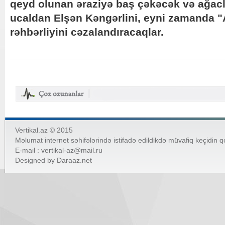
qeyd olunan əraziyə baş çəkəcək və ağacla
ucaldan Elşən Kəngərlini, eyni zamanda 
rəhbərliyini cəzalandıracaqlar.
Vertikal.az © 2015
Məlumat internet səhifələrində istifadə edildikdə müvafiq keçidin 
E-mail :
vertikal-az@mail.ru
Designed by
Daraaz.net