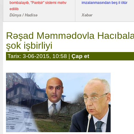
bombalayıb, "Pantsir" sistemi məhv
imzalanmasından beş il ötür
edilib
Dünya / Hadisə
Xəbər
Rəşad Məmmədovla Hacıbala
şok işbirliyi
Tarix: 3-06-2015, 10:58 |
Çap et