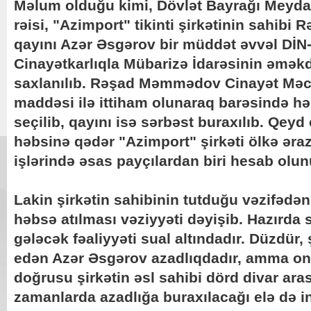
Məlum olduğu kimi, Dövlət Bayrağı Meyda
rəisi, "Azimport" tikinti şirkətinin sahi
qayını Azər Əsgərov bir müddət əvvəl DİN
Cinayətkarlıqla Mübarizə İdarəsinin əməkd
saxlanılıb. Rəşad Məmmədov Cinayət Məcə
maddəsi ilə ittiham olunaraq barəsində hə
seçilib, qayını isə sərbəst buraxılıb. Qey
həbsinə qədər "Azimport" şirkəti ölkə ərazi
işlərində əsas payçılardan biri hesab olun
Lakin şirkətin sahibinin tutduğu vəzifədən
həbsə atılması vəziyyəti dəyişib. Hazırda
gələcək fəaliyyəti sual altındadır. Düzdür, ş
edən Azər Əsgərov azadlıqdadır, amma on
doğrusu şirkətin əsl sahibi dörd divar ara
zamanlarda azadlığa buraxılacağı elə də i