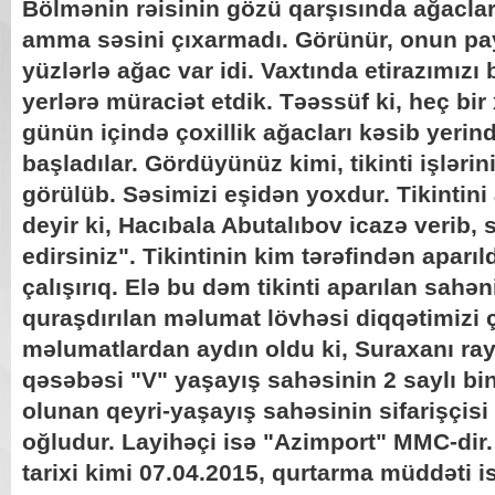
Bölmənin rəisinin gözü qarşısında ağaclar
amma səsini çıxarmadı. Görünür, onun payı
yüzlərlə ağac var idi. Vaxtında etirazımızı 
yerlərə müraciət etdik. Təəssüf ki, heç bir
günün içində çoxillik ağacları kəsib yerin
başladılar. Gördüyünüz kimi, tikinti işləri
görülüb. Səsimizi eşidən yoxdur. Tikintini
deyir ki, Hacıbala Abutalıbov icazə verib, s
edirsiniz". Tikintinin kim tərəfindən aparı
çalışırıq. Elə bu dəm tikinti aparılan sahə
quraşdırılan məlumat lövhəsi diqqətimizi 
məlumatlardan aydın oldu ki, Suraxanı ra
qəsəbəsi "V" yaşayış sahəsinin 2 saylı bin
olunan qeyri-yaşayış sahəsinin sifarişçisi
oğludur. Layihəçi isə "Azimport" MMC-dir.
tarixi kimi 07.04.2015, qurtarma müddəti is