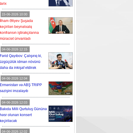
tarix
15-06-2026 10:00
İlham Əliyev Şuşada
keçirilən beynəlxalq
konfransın iştirakçılarına
müraciət ünvanladı
04-06-2026 12:15
Fərid Qayıbov: Çalışırıq ki,
üzgüçülük idman növünü
daha da inkişaf etdirək
04-06-2026 12:04
Ermənistan və ABŞ TRIPP
sazişini imzalayıb
04-06-2026 12:03
Bakıda Milli Qurtuluş Gününə
həsr olunan konsert
keçiriləcək
04-06-2026 12:02