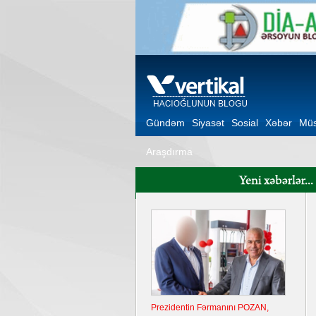
Gündəm
Siyasət
Sosial
Xəbər
Müs
Araşdırma
Prezidentin Fərmanını POZAN,
Peyman Sadıqov Nigar F