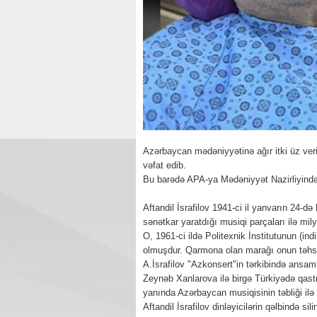
Azərbaycan mədəniyyətinə ağır itki üz verib
vəfat edib.
Bu barədə APA-ya Mədəniyyət Nazirliyində
Aftandil İsrafilov 1941-ci il yanvarın 24-d
sənətkar yaratdığı musiqi parçaları ilə mily
O, 1961-ci ildə Politexnik İnstitutunun (ind
olmuşdur. Qarmona olan marağı onun təhsi
A.İsrafilov "Azkonsert"in tərkibində ansambl
Zeynəb Xanlarova ilə birgə Türkiyədə qast
yanında Azərbaycan musiqisinin təbliği ilə b
Aftandil İsrafilov dinləyicilərin qəlbində s