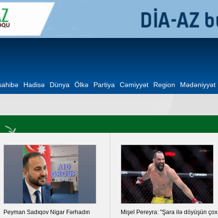
ahibə
Hadisə
Dünya
Ölkə
Partiya
Cəmiyyət
Region
Mədəniyyət
ərhadın
Mişel Pereyra: "Şara ilə döyüşün çox
Azərbaycanda bir s