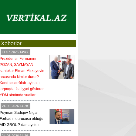
Xəbərlər
11-07-2026 14:43
Prezidentin Fərmanını
POZAN, SAYMAYAN
sahibkar Elman Mirzəyevin
arxasında kimlər durur? -
Kənd təsərrüfatı təyinatlı
torpaqda fəaliyyət göstərən
YDM ətrafında suallar
24-06-2026 14:28
Peyman Sadıqov Nigar
Fərhadın qurucusu olduğu
AID GROUP-dan ayrıldı
24-06-2026 14:26