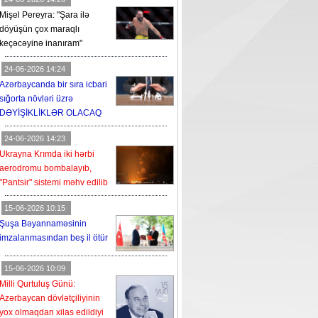
Mişel Pereyra: "Şara ilə
döyüşün çox maraqlı
keçəcəyinə inanıram"
24-06-2026 14:24
Azərbaycanda bir sıra icbari
sığorta növləri üzrə
DƏYİŞİKLİKLƏR OLACAQ
24-06-2026 14:23
Ukrayna Krımda iki hərbi
aerodromu bombalayıb,
"Pantsir" sistemi məhv edilib
15-06-2026 10:15
Şuşa Bəyannaməsinin
imzalanmasından beş il ötür
15-06-2026 10:09
Milli Qurtuluş Günü:
Azərbaycan dövlətçiliyinin
yox olmaqdan xilas edildiyi