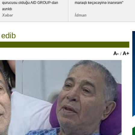
ROUP-dan
maraqlı keçəcəyinə inanıram"
növləri üzrə DƏY
OLACAQ
İdman
Manşet / Ölkə
t edib
A-
A+
/