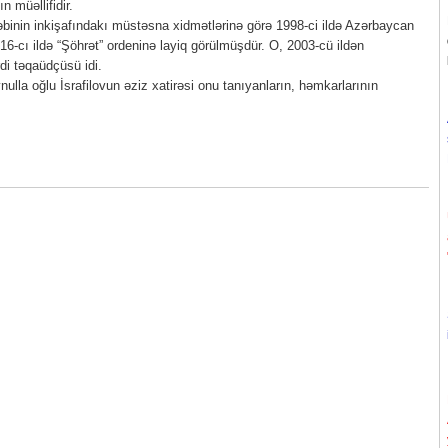
 müəllifidir.
təbinin inkişafındakı müstəsna xidmətlərinə görə 1998-ci ildə Azərbaycan
016-cı ildə “Şöhrət” ordeninə layiq görülmüşdür. O, 2003-cü ildən
di təqaüdçüsü idi.
ulla oğlu İsrafilovun əziz xatirəsi onu tanıyanların, həmkarlarının