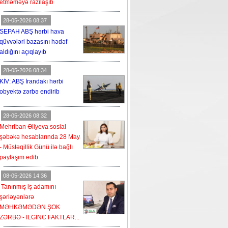
etməməyə razılaşıb
28-05-2026 08:37
SEPAH ABŞ hərbi hava
qüvvələri bazasını hədəf
aldığını açıqlayıb
28-05-2026 08:34
KİV: ABŞ İrandakı hərbi
obyektə zərbə endirib
28-05-2026 08:32
Mehriban Əliyeva sosial
şəbəkə hesablarında 28 May
- Müstəqillik Günü ilə bağlı
paylaşım edib
08-05-2026 14:36
Tanınmış iş adamını
şərləyənlərə
MƏHKƏMƏDƏN ŞOK
ZƏRBƏ - İLGİNC FAKTLAR...