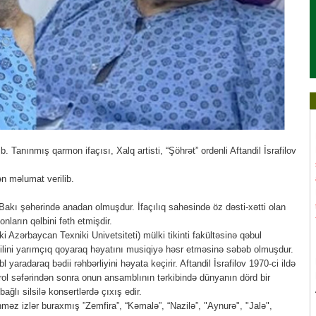
. Tanınmış qarmon ifaçısı, Xalq artisti, “Şöhrət” ordenli Aftandil İsrafilov
n məlumat verilib.
ə Bakı şəhərində anadan olmuşdur. İfaçılıq sahəsində öz dəsti-xətti olan
onların qəlbini fəth etmişdir.
iki Azərbaycan Texniki Univetsiteti) mülki tikinti fakültəsinə qəbul
lini yarımçıq qoyaraq həyatını musiqiyə həsr etməsinə səbəb olmuşdur.
 yaradaraq bədii rəhbərliyini həyata keçirir. Aftandil İsrafilov 1970-ci ildə
rol səfərindən sonra onun ansamblının tərkibində dünyanın dörd bir
ağlı silsilə konsertlərdə çıxış edir.
ilinməz izlər buraxmış ”Zemfira”, “Kəmalə”, “Nazilə”, "Aynurə", "Jalə",