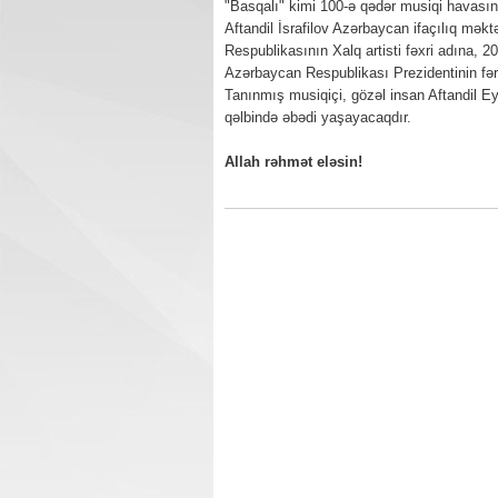
"Basqalı" kimi 100-ə qədər musiqi havasının
Aftandil İsrafilov Azərbaycan ifaçılıq mək
Respublikasının Xalq artisti fəxri adına, 2
Azərbaycan Respublikası Prezidentinin fər
Tanınmış musiqiçi, gözəl insan Aftandil Eyn
qəlbində əbədi yaşayacaqdır.
Allah rəhmət eləsin!