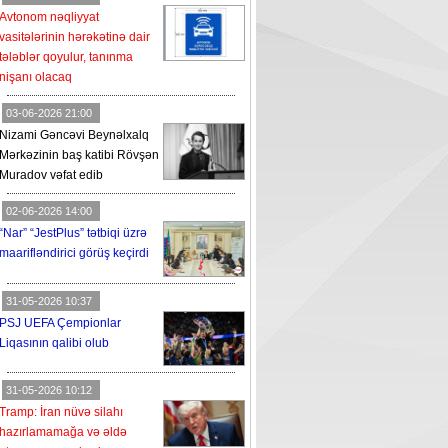
Avtonom nəqliyyat
vasitələrinin hərəkətinə dair
tələblər qoyulur, tanınma
nişanı olacaq
03-06-2026 21:00
Nizami Gəncəvi Beynəlxalq
Mərkəzinin baş katibi Rövşən
Muradov vəfat edib
02-06-2026 14:00
“Nar” “JestPlus” tətbiqi üzrə
maarifləndirici görüş keçirdi
31-05-2026 10:37
PSJ UEFA Çempionlar
Liqasının qalibi olub
31-05-2026 10:12
Tramp: İran nüvə silahı
hazırlamamağa və əldə