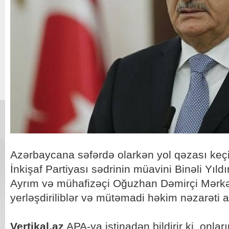
Azərbaycana səfərdə olarkən yol qəzası keçi
İnkişaf Partiyası sədrinin müavini Binəli Yıldır
Ayrım və mühafizəçi Oğuzhan Dəmirçi Mərkə
yerləşdiriliblər və mütəmadi həkim nəzarəti al
Vertikal.az
APA-ya istinadən bildirir ki, onları