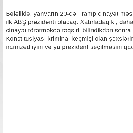
Beləliklə, yanvarın 20-də Tramp cinayət məsu
ilk ABŞ prezidenti olacaq. Xatırladaq ki, dah
cinayət törətməkdə təqsirli bilindikdən sonra
Konstitusiyası kriminal keçmişi olan şəxsləri
namizədliyini və ya prezident seçilməsini qa