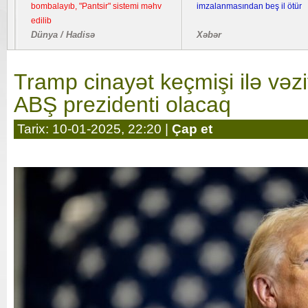
bombalayıb, "Pantsir" sistemi məhv
imzalanmasından beş il ötür
edilib
Dünya / Hadisə
Xəbər
Tramp cinayət keçmişi ilə vəzi
ABŞ prezidenti olacaq
Tarix: 10-01-2025, 22:20 |
Çap et