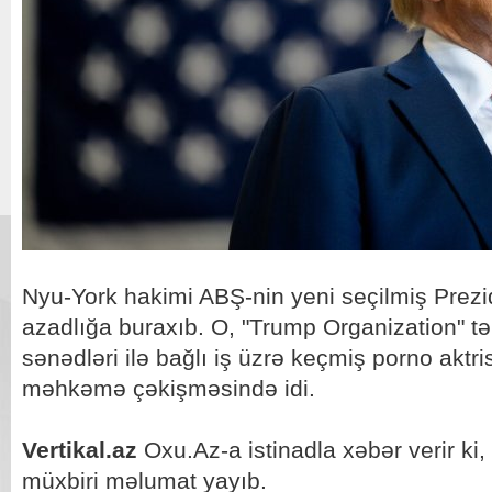
Nyu-York hakimi ABŞ-nin yeni seçilmiş Prezi
azadlığa buraxıb. O, "Trump Organization" t
sənədləri ilə bağlı iş üzrə keçmiş porno aktr
məhkəmə çəkişməsində idi.
Vertikal.az
Oxu.Az-a istinadla xəbər verir ki
müxbiri məlumat yayıb.