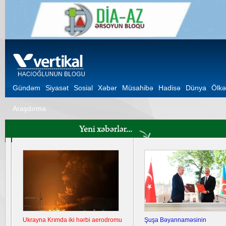
Gündəm
Siyasət
Sosial
Xəbər
Müsahibə
Hadisə
Dünya
Ölkə
Araşdırma
Ukrayna Krımda iki hərbi aerodromu
Şuşa Bəyannaməsinin