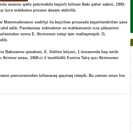
ə anasını qətlə yetirməkdə təqsirli bilinən Bakı şəhər sakini, 1992-
 işi üzrə məhkəmə prosesi davam etdirilib.
r Məmmədovanın sədrliyi ilə keçirilən prosesdə təqsirləndirilən şəxs
cəhd edib. Penitensiar xidmətinin və məhkəmənin icra şöbəsinin
iləsindən sonra E. Əzimovun istəyi tam reallaşmayıb. O,
edib.
nu Bakıxanov qəsəbəsi, E. Xəlilov küçəsi, 1 ünvanında baş verib.
 Əzimov anası, 1968-ci il təvəllüdlü Esmira Talış qızı Əzimovanı
binanın pəncərəsindən tullanaraq qaçmaq istəyib. Bu zaman onun hər