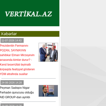
Xəbərlər
11-07-2026 14:43
Prezidentin Fərmanını
POZAN, SAYMAYAN
sahibkar Elman Mirzəyevin
arxasında kimlər durur? -
Kənd təsərrüfatı təyinatlı
torpaqda fəaliyyət göstərən
YDM ətrafında suallar
24-06-2026 14:28
Peyman Sadıqov Nigar
Fərhadın qurucusu olduğu
AID GROUP-dan ayrıldı
24-06-2026 14:26