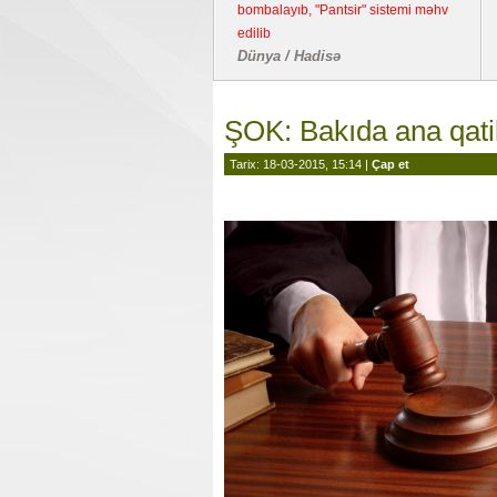
bombalayıb, "Pantsir" sistemi məhv
edilib
Dünya / Hadisə
ŞOK: Bakıda ana qati
Tarix: 18-03-2015, 15:14 |
Çap et