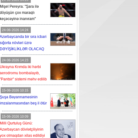
Mişel Pereyra: "Şara ilə
döyüşün çox maraqlı
keçəcəyinə inanıram"
24-06-2026 14:24
Azərbaycanda bir sıra icbari
sığorta növləri üzrə
DƏYİŞİKLİKLƏR OLACAQ
24-06-2026 14:23
Ukrayna Krımda iki hərbi
aerodromu bombalayıb,
"Pantsir" sistemi məhv edilib
15-06-2026 10:15
Şuşa Bəyannaməsinin
imzalanmasından beş il ötür
15-06-2026 10:09
Milli Qurtuluş Günü:
Azərbaycan dövlətçiliyinin
yox olmaqdan xilas edildiyi