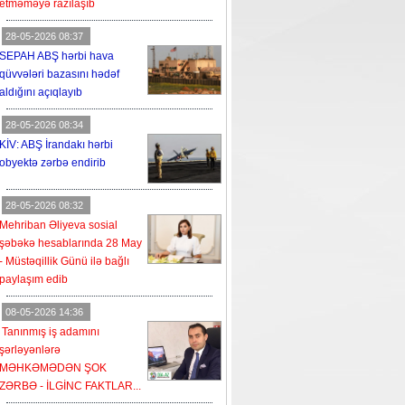
etməməyə razılaşıb
28-05-2026 08:37
SEPAH ABŞ hərbi hava
qüvvələri bazasını hədəf
aldığını açıqlayıb
28-05-2026 08:34
KİV: ABŞ İrandakı hərbi
obyektə zərbə endirib
28-05-2026 08:32
Mehriban Əliyeva sosial
şəbəkə hesablarında 28 May
- Müstəqillik Günü ilə bağlı
paylaşım edib
08-05-2026 14:36
Tanınmış iş adamını
şərləyənlərə
MƏHKƏMƏDƏN ŞOK
ZƏRBƏ - İLGİNC FAKTLAR...