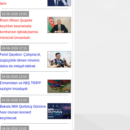
tarix
15-06-2026 10:00
İlham Əliyev Şuşada
keçirilən beynəlxalq
konfransın iştirakçılarına
müraciət ünvanladı
04-06-2026 12:15
Fərid Qayıbov: Çalışırıq ki,
üzgüçülük idman növünü
daha da inkişaf etdirək
04-06-2026 12:04
Ermənistan və ABŞ TRIPP
sazişini imzalayıb
04-06-2026 12:03
Bakıda Milli Qurtuluş Gününə
həsr olunan konsert
keçiriləcək
04-06-2026 12:02