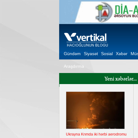
Gündəm
Siyasət
Sosial
Xəbər
Müs
Araşdırma
Ukrayna Krımda iki hərbi aerodromu