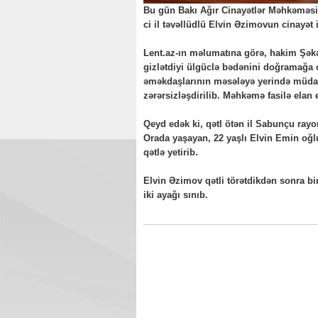
Bu gün Bakı Ağır Cinayətlər Məhkəməsind
ci il təvəllüdlü Elvin Əzimovun cinayət
Lent.az-ın məlumatına görə, hakim Şəkə
gizlətdiyi ülgüclə bədənini doğramağa 
əməkdaşlarının məsələyə yerində müdax
zərərsizləşdirilib. Məhkəmə fasilə elan 
Qeyd edək ki, qətl ötən il Sabunçu rayo
Orada yaşayan, 22 yaşlı Elvin Emin oğlu
qətlə yetirib.
Elvin Əzimov qətli törətdikdən sonra 
iki ayağı sınıb.