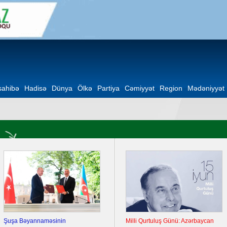
ahibə
Hadisə
Dünya
Ölkə
Partiya
Cəmiyyət
Region
Mədəniyyət
Şuşa Bəyannaməsinin
Milli Qurtuluş Günü: Azərbaycan