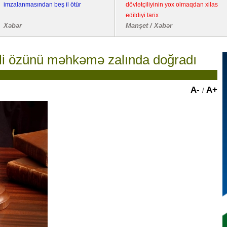
imzalanmasından beş il ötür
dövlətçiliyinin yox olmaqdan xilas
edildiyi tarix
Xəbər
Manşet / Xəbər
li özünü məhkəmə zalında doğradı
A-
A+
/