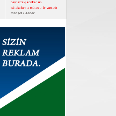
beynəlxalq konfransın
iştirakçılarına müraciət ünvanladı
Manşet / Xəbər