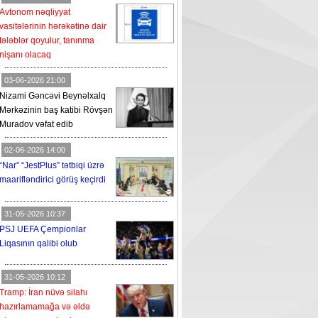
Avtonom nəqliyyat
vasitələrinin hərəkətinə dair
tələblər qoyulur, tanınma
nişanı olacaq
03-06-2026 21:00
Nizami Gəncəvi Beynəlxalq
Mərkəzinin baş katibi Rövşən
Muradov vəfat edib
02-06-2026 14:00
“Nar” “JestPlus” tətbiqi üzrə
maarifləndirici görüş keçirdi
31-05-2026 10:37
PSJ UEFA Çempionlar
Liqasının qalibi olub
31-05-2026 10:12
Tramp: İran nüvə silahı
hazırlamamağa və əldə