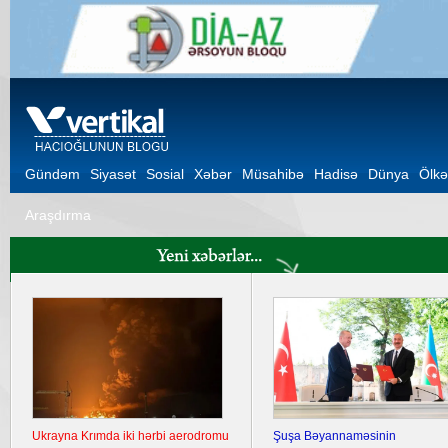
Gündəm
Siyasət
Sosial
Xəbər
Müsahibə
Hadisə
Dünya
Ölkə
Araşdırma
Ukrayna Krımda iki hərbi aerodromu
Şuşa Bəyannaməsinin