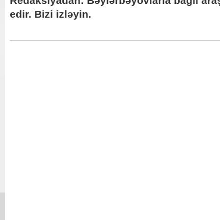
Redaksiyadan: Bəylərbəyovlarla bağlı ar
edir. Bizi izləyin.