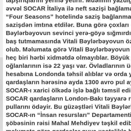
tapşırıqlarını yerinə yetirir. Müəllifin yazdı
əvvəl SOCAR İtaliya ilə neft sazişi bağlam
“Four Seasons” hotelində saziş bağlanmaq
sazişdən imtına etdilər. Buna görə çoxlar
Bəylərbəyovun sevinci yerə-göyə sığmırdı
baş tutmamasında Vitali Bəylərbəyovun ö
olub. Məlumata görə Vitali Bəylərbəyovun 
heç biri hərbi xidmətdə olmayıblar. Böyük 
oğlanlarının isə 22 yaşı var. Övladlarının
hesabına Londonda təhsil alıblar və orda 
qardaşların hərəsinə ayda 1300 avro pul ay
SOCAR-ı xarici ölkədə işlə bağlı təmsil edir
SOCAR qardaşların London-Bakı təyyarə re
pullarını ödəyir. Bu güzəştləri Vitali Bəyl
SOCAR-ın “İnsan resursları” Departamentin
şöbəsinin rəisi Mahal Mehdiyev təşkil edi