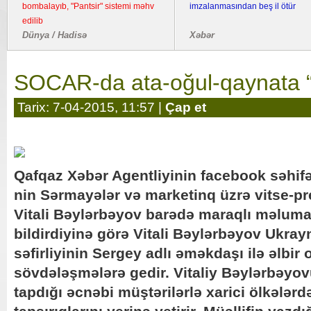
bombalayıb, "Pantsir" sistemi məhv
imzalanmasından beş il ötür
edilib
Dünya / Hadisə
Xəbər
SOCAR-da ata-oğul-qaynata “
Tarix: 7-04-2015, 11:57 |
Çap et
Qafqaz Xəbər Agentliyinin facebook səhi
nin Sərmayələr və marketinq üzrə vitse-pr
Vitali Bəylərbəyov barədə maraqlı məlumat 
bildirdiyinə görə Vitali Bəylərbəyov Ukra
səfirliyinin Sergey adlı əməkdaşı ilə əlbir 
sövdələşmələrə gedir. Vitaliy Bəylərbəyov
tapdığı əcnəbi müştərilərlə xarici ölkələ