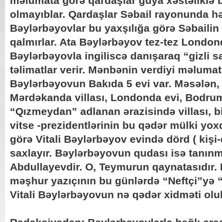
məlumata görə qardaşlar guya xəstəliklə 
olmayıblar. Qardaşlar Səbail rayonunda hə
Bəylərbəyovlar bu yaxşılığa görə Səbail
qalmırlar. Ata Bəylərbəyov tez-tez Londo
Bəylərbəyovla ingiliscə danışaraq “gizli s
təlimatlar verir. Mənbənin verdiyi məlumat
Bəylərbəyovun Bakıda 5 evi var. Məsələn,
Mərdəkanda villası, Londonda evi, Bodru
“Qızmeydan” adlanan ərazisində villası, 
vitse -prezidentlərinin bu qədər mülki yo
görə Vitali Bəylərbəyov evində dörd ( kişi
saxlayır. Bəylərbəyovun qudası isə tanınm
Abdullayevdir. O, Teymurun qaynatasıdır. 
məşhur yazıçının bu günlərdə “Neftçi”yə 
Vitali Bəylərbəyovun nə qədər xidməti olu