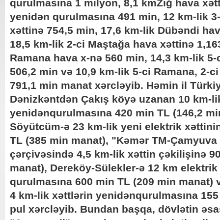
qurulmasına 1 milyon, 8,1 kmZığ hava xətt
yenidən qurulmasına 491 min, 12 km-lik 3
xəttinə 754,5 min, 17,6 km-lik Dübəndi hav
18,5 km-lik 2-ci Maştağa hava xəttinə 1,16
Ramana hava x-nə 560 min, 14,3 km-lik 5-c
506,2 min və 10,9 km-lik 5-ci Ramana, 2-ci
791,1 min manat xərcləyib. Həmin il Türki
Dənizkəntdən Çakış köyə uzanan 10 km-lik
yenidənqurulmasına 420 min TL (146,2 min
Söyütcüm-ə 23 km-lik yeni elektrik xəttini
TL (385 min manat), "Kəmər TM-Çamyuva I
çərçivəsində 4,5 km-lik xəttin çəkilişinə 
manat), Dereköy-Sülekler-ə 12 km elektrik
qurulmasına 600 min TL (209 min manat) 
4 km-lik xəttlərin yenidənqurulmasına 155
pul xərcləyib. Bundan başqa, dövlətin əs