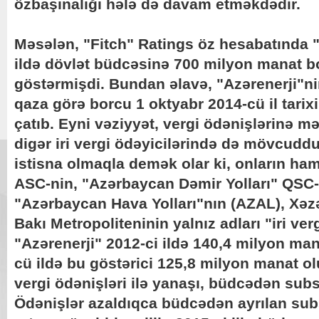
özbaşınalığı hələ də davam etməkdədir.
Məsələn, "Fitch" Ratings öz hesabatında 
ildə dövlət büdcəsinə 700 milyon manat 
göstərmişdi. Bundan əlavə, "Azərenerji"ni
qaza görə borcu 1 oktyabr 2014-cü il tari
çatıb. Eyni vəziyyət, vergi ödənişlərinə 
digər iri vergi ödəyicilərində də mövcuddur
istisna olmaqla demək olar ki, onların ham
ASC-nin, "Azərbaycan Dəmir Yolları" QSC-
"Azərbaycan Hava Yolları"nın (AZAL), Xəzə
Bakı Metropoliteninin yalnız adları "iri verg
"Azərenerji" 2012-ci ildə 140,4 milyon man
cü ildə bu göstərici 125,8 milyon manat o
vergi ödənişləri ilə yanaşı, büdcədən subsi
Ödənişlər azaldıqca büdcədən ayrılan sub