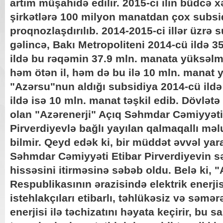
artım müşahidə edilir. 2015-ci ilin büdcə x
şirkətlərə 100 milyon manatdan çox subsi
proqnozlaşdırılıb. 2014-2015-ci illər üzrə
gəlincə, Bakı Metropoliteni 2014-cü ildə 35
ildə bu rəqəmin 37.9 mln. manata yüksəlmə
həm ötən il, həm də bu ilə 10 mln. manat 
"Azərsu"nun aldığı subsidiya 2014-cü ildə
ildə isə 10 mln. manat təşkil edib. Dövlət
olan "Azərenerji" Açıq Səhmdar Cəmiyyətin
Pirverdiyevlə bağlı yayılan qalmaqallı mə
bilmir. Qeyd edək ki, bir müddət əvvəl yar
Səhmdar Cəmiyyəti Etibar Pirverdiyevin sə
hissəsini itirməsinə səbəb oldu. Belə ki, 
Respublikasının ərazisində elektrik enerji
istehlakçıları etibarlı, təhlükəsiz və səmərə
enerjisi ilə təchizatını həyata keçirir, bu 