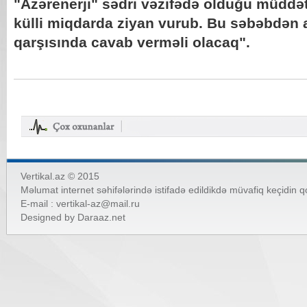
"Azərenerji" sədri vəzifədə olduğu müddə
külli miqdarda ziyan vurub. Bu səbəbdən
qarşısında cavab verməli olacaq".
Vertikal.az © 2015
Məlumat internet səhifələrində istifadə edildikdə müvafiq keçidin 
E-mail :
vertikal-az@mail.ru
Designed by
Daraaz.net