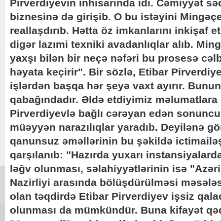
Pirverdiyevin inhisarında idi. Cəmiyyət sə
biznesinə də girişib. O bu istəyini Mingəç
reallaşdırıb. Hətta öz imkanlarını inkişaf 
digər lazımi texniki avadanlıqlar alıb. Ming
yaxşı bilən bir neçə nəfəri bu prosesə cə
həyata keçirir". Bir sözlə, Etibar Pirverdiy
işlərdən başqa hər şeyə vaxt ayırır. Bunun
qabağındadır. Əldə etdiyimiz məlumatlara 
Pirverdiyevlə bağlı cərəyan edən sonuncu 
müəyyən narazılıqlar yaradıb. Deyilənə gö
qanunsuz əməllərinin bu şəkildə ictimailə
qarşılanıb: "Hazırda yuxarı instansiyalard
ləğv olunması, səlahiyyətlərinin isə "Azər
Nazirliyi arasında bölüşdürülməsi məsələs
olan təqdirdə Etibar Pirverdiyev işsiz qal
olunması da mümkündür. Buna kifayət qəd