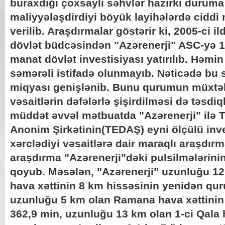
buraxdığı çoxsaylı səhvlər hazırkı duruma 
maliyyələşdirdiyi böyük layihələrdə ciddi
verilib. Araşdırmalar göstərir ki, 2005-ci i
dövlət büdcəsindən "Azərenerji" ASC-yə 1
manat dövlət investisiyası yatırılıb. Həmin 
səmərəli istifadə olunmayıb. Nəticədə bu
miqyası genişlənib. Bunu qurumun müxtəlif
vəsaitlərin dəfələrlə şişirdilməsi də təsdiql
müddət əvvəl mətbuatda "Azərenerji" ilə T
Anonim Şirkətinin(TEDAŞ) eyni ölçülü inve
xərclədiyi vəsaitlərə dair maraqlı araşdı
araşdırma "Azərenerji"dəki pulsilmələrini
qoyub. Məsələn, "Azərenerji" uzunluğu 12
hava xəttinin 8 km hissəsinin yenidən qu
uzunluğu 5 km olan Ramana hava xəttinin
362,9 min, uzunluğu 13 km olan 1-ci Qala 