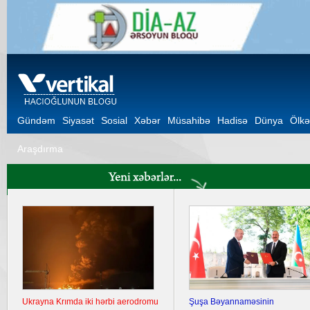
Gündəm
Siyasət
Sosial
Xəbər
Müsahibə
Hadisə
Dünya
Ölkə
Araşdırma
Ukrayna Krımda iki hərbi aerodromu
Şuşa Bəyannaməsinin