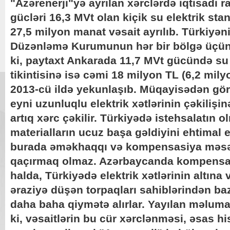
"Azərenerji"yə ayrılan xərclərdə iqtisadi 
gücləri 16,3 MVt olan kiçik su elektrik stan
27,5 milyon manat vəsait ayrılıb. Türkiyən
Düzənləmə Kurumunun hər bir bölgə üçün 
ki, paytaxt Ankarada 11,7 MVt gücündə su 
tikintisinə isə cəmi 18 milyon TL (6,2 milyo
2013-cü ildə yekunlaşıb. Müqayisədən gö
eyni uzunluqlu elektrik xətlərinin çəkilişi
artıq xərc çəkilir. Türkiyədə istehsalatın o
materialların ucuz başa gəldiyini ehtimal 
burada əməkhaqqı və kompensasiya məsə
qaçırmaq olmaz. Azərbaycanda kompensa
halda, Türkiyədə elektrik xətlərinin altına v
əraziyə düşən torpaqları sahiblərindən ba
daha baha qiymətə alırlar. Yayılan məluma
ki, vəsaitlərin bu cür xərclənməsi, əsas h