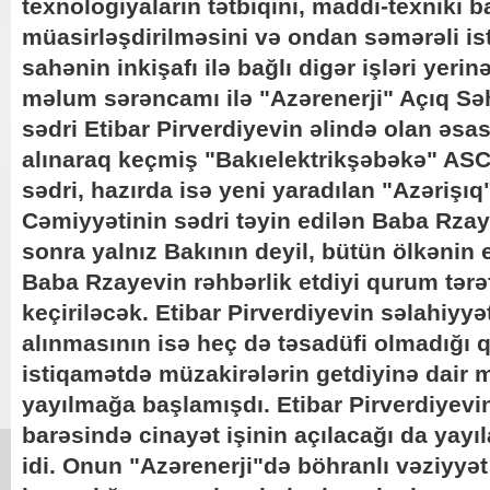
texnologiyaların tətbiqini, maddi-texniki 
müasirləşdirilməsini və ondan səmərəli is
sahənin inkişafı ilə bağlı digər işləri yerinə
məlum sərəncamı ilə "Azərenerji" Açıq S
sədri Etibar Pirverdiyevin əlində olan əsa
alınaraq keçmiş "Bakıelektrikşəbəkə" ASC
sədri, hazırda isə yeni yaradılan "Azərişı
Cəmiyyətinin sədri təyin edilən Baba Rzay
sonra yalnız Bakının deyil, bütün ölkənin e
Baba Rzayevin rəhbərlik etdiyi qurum tər
keçiriləcək. Etibar Pirverdiyevin səlahiyyə
alınmasının isə heç də təsadüfi olmadığı q
istiqamətdə müzakirələrin getdiyinə dair
yayılmağa başlamışdı. Etibar Pirverdiyevi
barəsində cinayət işinin açılacağı da yay
idi. Onun "Azərenerji"də böhranlı vəziyyət