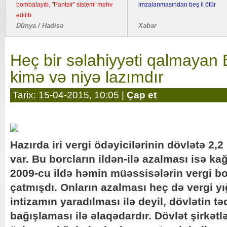
bombalayıb, "Pantsir" sistemi məhv
imzalanmasından beş il ötür
edilib
Dünya / Hadisə
Xəbər
Heç bir səlahiyyəti qalmayan 
kimə və niyə lazımdır
Tarix: 15-04-2015, 10:05 |
Çap et
Hazırda iri vergi ödəyicilərinin dövlətə 2,
var. Bu borcların ildən-ilə azalması isə kağ
2009-cu ildə həmin müəssisələrin vergi bo
çatmışdı. Onların azalması heç də vergi y
intizamın yaradılması ilə deyil, dövlətin t
bağışlaması ilə əlaqədardır. Dövlət şirkətl