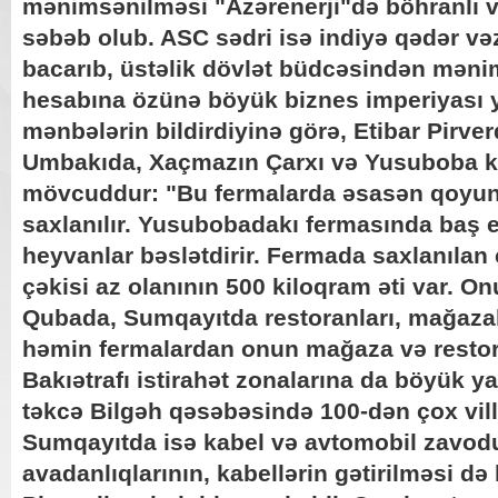
mənimsənilməsi "Azərenerji"də böhranlı 
səbəb olub. ASC sədri isə indiyə qədər və
bacarıb, üstəlik dövlət büdcəsindən mənim
hesabına özünə böyük biznes imperiyası y
mənbələrin bildirdiyinə görə, Etibar Pirve
Umbakıda, Xaçmazın Çarxı və Yusuboba kə
mövcuddur: "Bu fermalarda əsasən qoyun
saxlanılır. Yusubobadakı fermasında baş e
heyvanlar bəslətdirir. Fermada saxlanılan
çəkisi az olanının 500 kiloqram əti var. 
Qubada, Sumqayıtda restoranları, mağazal
həmin fermalardan onun mağaza və restora
Bakıətrafı istirahət zonalarına da böyük y
təkcə Bilgəh qəsəbəsində 100-dən çox villa
Sumqayıtda isə kabel və avtomobil zavodu 
avadanlıqlarının, kabellərin gətirilməsi də