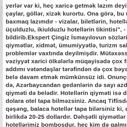
yerlər var ki, heç xaricə getmək lazım deyi
çaylar, göllər, xizək kurortu. Ona görə, b
baxmaq lazımdır - vizalar, biletlərin, hotell
üçulduzlu, ikiulduzlu hotellərin tikintisi", -
bildirib.Ekspert Çingiz İsmayılovun sözlər
qiymətlər, xidmət, ümumiyyətlə, turizm sa
problemlər vaxtında deyilmişdir. Mütəxəssi
vəziyyət xarici ölkələrlə müqayisədə çox f
addımı vətəndaşlar tərəfindən də çox bəyəni
belə davam etmək mümkünsüz idi. Onunçün
də, Azərbaycandan gedənlərin də sayı azdır
qiyməti də belədir. Hotellərin qiyməti isə 
dolara otel tapa bilməzsiniz. Ancaq Tiflis
qəşəng, balaca hotellər tapa bilərsiniz ki,
birlikdə 20-25 dollardır. Dəhşətli qiymətlə
hotellərimiz bomboşdur, heç kim də qalmır.