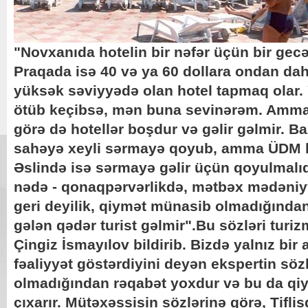
"Novxanıda hotelin bir nəfər üçün bir gecəl
Praqada isə 40 və ya 60 dollara ondan dah
yüksək səviyyədə olan hotel tapmaq olar.
ötüb keçibsə, mən buna sevinərəm. Amma 
görə də hotellər boşdur və gəlir gəlmir. B
sahəyə xeyli sərmayə qoyub, amma ÜDM he
Əslində isə sərmayə gəlir üçün qoyulmalı
nədə - qonaqpərvərlikdə, mətbəx mədəni
geri deyilik, qiymət münasib olmadığında
gələn qədər turist gəlmir".Bu sözləri turi
Çingiz İsmayılov bildirib. Bizdə yalnız bir 
fəaliyyət göstərdiyini deyən ekspertin söz
olmadığından rəqabət yoxdur və bu da qiym
çıxarır. Mütəxəssisin sözlərinə görə, Tifli