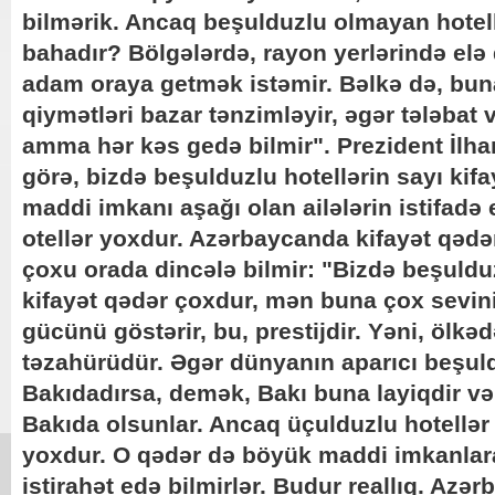
bilmərik. Ancaq beşulduzlu olmayan hotell
bahadır? Bölgələrdə, rayon yerlərində elə 
adam oraya getmək istəmir. Bəlkə də, buna
qiymətləri bazar tənzimləyir, əgər tələbat v
amma hər kəs gedə bilmir". Prezident İlha
görə, bizdə beşulduzlu hotellərin sayı kif
maddi imkanı aşağı olan ailələrin istifadə 
otellər yoxdur. Azərbaycanda kifayət qədər
çoxu orada dincələ bilmir: "Bizdə beşulduz
kifayət qədər çoxdur, mən buna çox sevin
gücünü göstərir, bu, prestijdir. Yəni, ölk
təzahürüdür. Əgər dünyanın aparıcı beşuld
Bakıdadırsa, demək, Bakı buna layiqdir və o
Bakıda olsunlar. Ancaq üçulduzlu hotellər a
yoxdur. O qədər də böyük maddi imkanlara
istirahət edə bilmirlər. Budur reallıq. Az