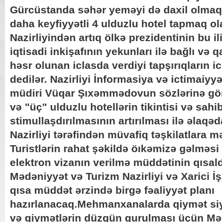
Gürcüstanda səhər yeməyi də daxil olmaql
daha keyfiyyətli 4 ulduzlu hotel tapmaq o
Nazirliyindən artıq ölkə prezidentinin bu ili
iqtisadi inkişafının yekunları ilə bağlı və
həsr olunan iclasda verdiyi tapşırıqların i
dedilər. Nazirliyi İnformasiya və ictimaiyy
müdiri Vüqar Şıxəmmədovun sözlərinə görə
və "üç" ulduzlu hotellərin tikintisi və sah
stimullaşdırılmasının artırılması ilə əlaq
Nazirliyi tərəfindən müvafiq təşkilatlara m
Turistlərin rahat şəkildə öıkəmizə gəlməsi
elektron vizanın verilmə müddətinin qısald
Mədəniyyət və Turizm Nazirliyi və Xarici İşl
qısa müddət ərzində birgə fəaliyyət planı
hazırlanacaq.Mehmanxanalarda qiymət siy
və qiymətlərin düzgün qurulması üçün Mə