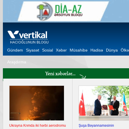
Gündəm
Siyasət
Sosial
Xəbər
Müsahibə
Hadisə
Dünya
Ölkə
Araşdırma
Ukrayna Krımda iki hərbi aerodromu
Şuşa Bəyannaməsinin