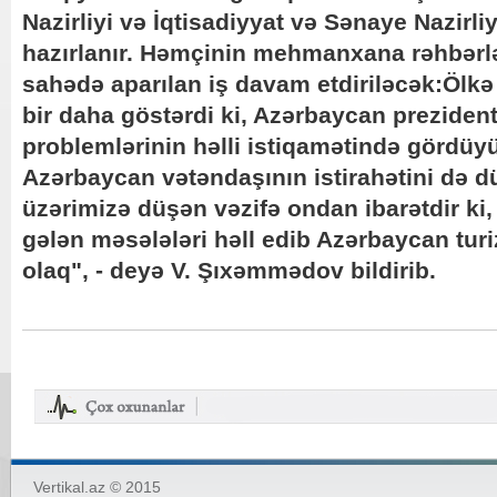
Nazirliyi və İqtisadiyyat və Sənaye Nazirliyi
hazırlanır. Həmçinin mehmanxana rəhbərlər
sahədə aparılan iş davam etdiriləcək:Ölkə 
bir daha göstərdi ki, Azərbaycan prezident
problemlərinin həlli istiqamətində gördüyü
Azərbaycan vətəndaşının istirahətini də d
üzərimizə düşən vəzifə ondan ibarətdir ki, 
gələn məsələləri həll edib Azərbaycan turi
olaq", - deyə V. Şıxəmmədov bildirib.
Vertikal.az © 2015