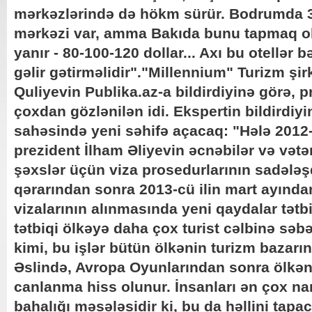
mərkəzlərində də hökm sürür. Bodrumda 35
mərkəzi var, amma Bakıda bunu tapmaq ol
yanır - 80-100-120 dollar... Axı bu otellər 
gəlir gətirməlidir"."Millennium" Turizm şir
Quliyevin Publika.az-a bildirdiyinə görə, p
çoxdan gözlənilən idi. Ekspertin bildirdiyi
sahəsində yeni səhifə açacaq: "Hələ 2012-
prezident İlham Əliyevin əcnəbilər və vət
şəxslər üçün viza prosedurlarının sadələşd
qərarından sonra 2013-cü ilin mart ayından
vizalarının alınmasında yeni qaydalar tətb
tətbiqi ölkəyə daha çox turist cəlbinə sə
kimi, bu işlər bütün ölkənin turizm bazarın
Əslində, Avropa Oyunlarından sonra ölkən
canlanma hiss olunur. İnsanları ən çox na
bahalığı məsələsidir ki, bu da həllini tap