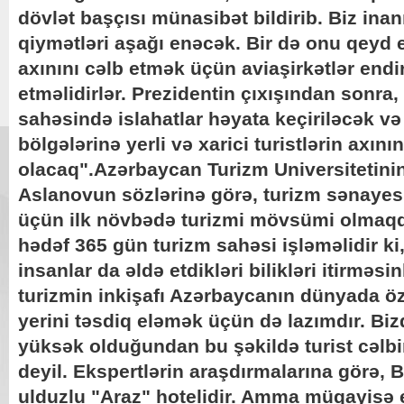
dövlət başçısı münasibət bildirib. Biz inanır
qiymətləri aşağı enəcək. Bir də onu qeyd e
axınını cəlb etmək üçün aviaşirkətlər endi
etməlidirlər. Prezidentin çıxışından sonra,
sahəsində islahatlar həyata keçiriləcək v
bölgələrinə yerli və xarici turistlərin axın
olacaq".Azərbaycan Turizm Universitetinin
Aslanovun sözlərinə görə, turizm sənayesi
üçün ilk növbədə turizmi mövsümi olmaqd
hədəf 365 gün turizm sahəsi işləməlidir ki,
insanlar da əldə etdikləri bilikləri itirməsi
turizmin inkişafı Azərbaycanın dünyada ö
yerini təsdiq eləmək üçün də lazımdır. Biz
yüksək olduğundan bu şəkildə turist cəl
deyil. Ekspertlərin araşdırmalarına görə, 
ulduzlu "Araz" hotelidir. Amma müqayisə 