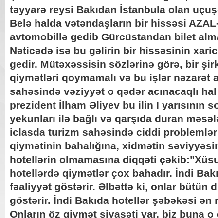
təyyarə reysi Bakıdan İstanbula olan uçuş
Belə halda vətəndaşların bir hissəsi AZAL-
avtomobillə gedib Gürcüstandan bilet alm
Nəticədə isə bu gəlirin bir hissəsinin xaric
gedir. Mütəxəssisin sözlərinə görə, bir şirk
qiymətləri qoymamalı və bu işlər nəzarət a
sahəsində vəziyyət o qədər acınacaqlı hal 
prezident İlham Əliyev bu ilin I yarısının so
yekunları ilə bağlı və qarşıda duran məsəl
iclasda turizm sahəsində ciddi problemləri
qiymətinin bahalığına, xidmətin səviyyəsi
hotellərin olmamasına diqqəti çəkib:"Xüsu
hotellərdə qiymətlər çox bahadır. İndi Bak
fəaliyyət göstərir. Əlbəttə ki, onlar bütün 
göstərir. İndi Bakıda hotellər şəbəkəsi ən
Onların öz qiymət siyasəti var, biz buna o