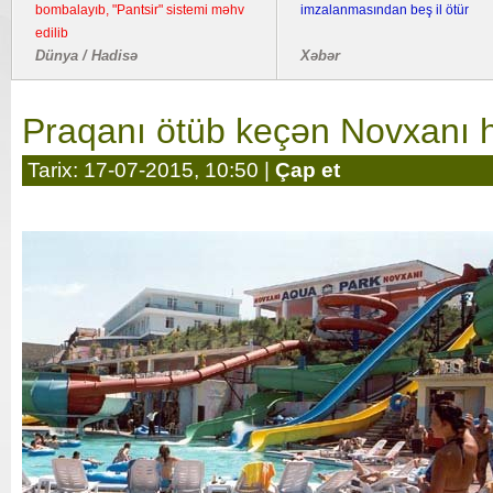
bombalayıb, "Pantsir" sistemi məhv
imzalanmasından beş il ötür
edilib
Dünya / Hadisə
Xəbər
Praqanı ötüb keçən Novxanı ho
Tarix: 17-07-2015, 10:50 |
Çap et