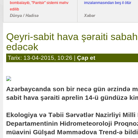
bombalayıb, "Pantsir" sistemi məhv
imzalanmasından beş il ötür
edilib
Dünya / Hadisə
Xəbər
Qeyri-sabit hava şəraiti saba
edəcək
Tarix: 13-04-2015, 10:26 |
Çap et
Azərbaycanda son bir necə gün ərzində mü
sabit hava şəraiti aprelin 14-ü gündüzə k
Ekologiya və Təbii Sərvətlər Nazirliyi Mill
Departamentinin Hidrometeoroloji Proqno
müavini Gülşad Məmmədova Trend-ə bildir