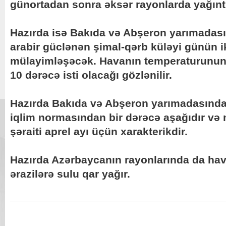
günortadan sonra əksər rayonlarda yağıntı
Hazırda isə Bakıda və Abşeron yarımadas
arabir güclənən şimal-qərb küləyi günün i
mülayimləşəcək. Havanın temperaturunun 
10 dərəcə isti olacağı gözlənilir.
Hazırda Bakıda və Abşeron yarımadasında
iqlim normasından bir dərəcə aşağıdır və
şəraiti aprel ayı üçün xarakterikdir.
Hazırda Azərbaycanın rayonlarında da hava 
ərazilərə sulu qar yağır.