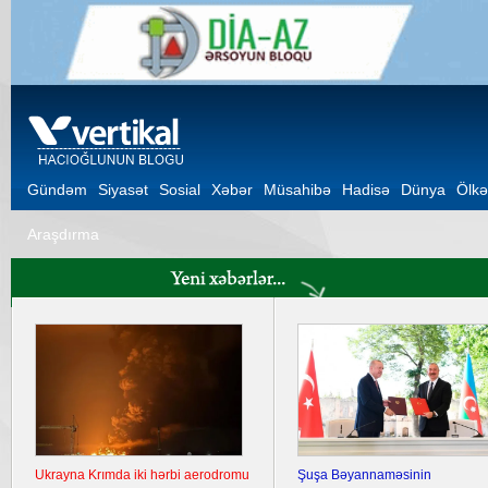
Gündəm
Siyasət
Sosial
Xəbər
Müsahibə
Hadisə
Dünya
Ölkə
Araşdırma
Ukrayna Krımda iki hərbi aerodromu
Şuşa Bəyannaməsinin