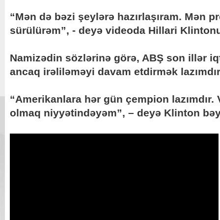
“Mən də bəzi şeylərə hazırlaşıram. Mən pre
sürülürəm”, - deyə videoda Hillari Klintonu
Namizədin sözlərinə görə, ABŞ son illər iqti
ancaq irəliləməyi davam etdirmək lazımdır
“Amerikanlara hər gün çempion lazımdır. 
olmaq niyyətindəyəm”, – deyə Klinton bəy