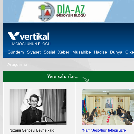
Gündəm
Siyasət
Sosial
Xəbər
Müsahibə
Hadisə
Dünya
Ölkə
Araşdırma
Nizami Gəncəvi Beynəlxalq
“Nar” “JestPlus” tətbiqi üzrə