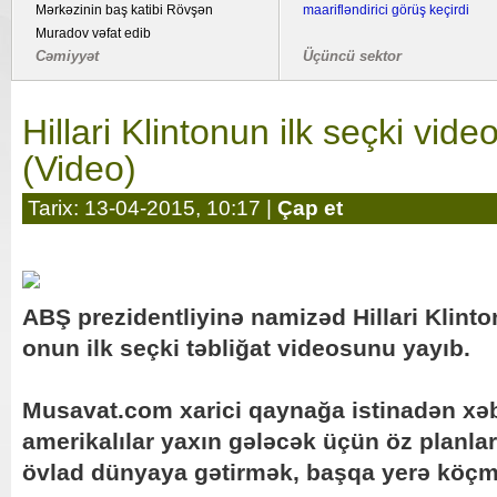
Mərkəzinin baş katibi Rövşən
maarifləndirici görüş keçirdi
Muradov vəfat edib
Cəmiyyət
Üçüncü sektor
Hillari Klintonun ilk seçki vide
(Video)
Tarix: 13-04-2015, 10:17 |
Çap et
ABŞ prezidentliyinə namizəd Hillari Klint
onun ilk seçki təbliğat videosunu yayıb.
Musavat.com xarici qaynağa istinadən xəbə
amerikalılar yaxın gələcək üçün öz planları
övlad dünyaya gətirmək, başqa yerə köç