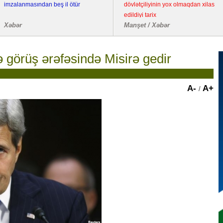
imzalanmasından beş il ötür
dövlətçiliyinin yox olmaqdan xilas
edildiyi tarix
Xəbər
Manşet / Xəbər
lə görüş ərəfəsində Misirə gedir
A-
A+
/