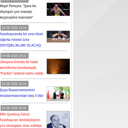
Mişel Pereyra: "Şara ilə
döyüşün çox maraqlı
keçəcəyinə inanıram"
24-06-2026 14:24
Azərbaycanda bir sıra icbari
sığorta növləri üzrə
DƏYİŞİKLİKLƏR OLACAQ
24-06-2026 14:23
Ukrayna Krımda iki hərbi
aerodromu bombalayıb,
"Pantsir" sistemi məhv edilib
15-06-2026 10:15
Şuşa Bəyannaməsinin
imzalanmasından beş il ötür
15-06-2026 10:09
Milli Qurtuluş Günü:
Azərbaycan dövlətçiliyinin
yox olmaqdan xilas edildiyi