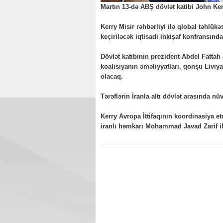
Martın 13-də ABŞ dövlət katibi John Ker
Kerry Misir rəhbərliyi ilə qlobal təhlü
keçiriləcək iqtisadi inkişaf konfransında
Dövlət katibinin prezident Abdel Fattah 
koalisiyanın əməliyyatları, qonşu Livi
olacaq.
Tərəflərin İranla altı dövlət arasında nü
Kerry Avropa İttifaqının koordinasiya et
iranlı həmkarı Mohammad Javad Zarif i