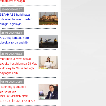
etməməyə razılaşıb
28-05-2026 08:37
SEPAH ABŞ hərbi hava
qüvvələri bazasını hədəf
aldığını açıqlayıb
28-05-2026 08:34
KİV: ABŞ İrandakı hərbi
obyektə zərbə endirib
28-05-2026 08:32
Mehriban Əliyeva sosial
şəbəkə hesablarında 28 May
- Müstəqillik Günü ilə bağlı
paylaşım edib
08-05-2026 14:36
Tanınmış iş adamını
şərləyənlərə
MƏHKƏMƏDƏN ŞOK
ZƏRBƏ - İLGİNC FAKTLAR...