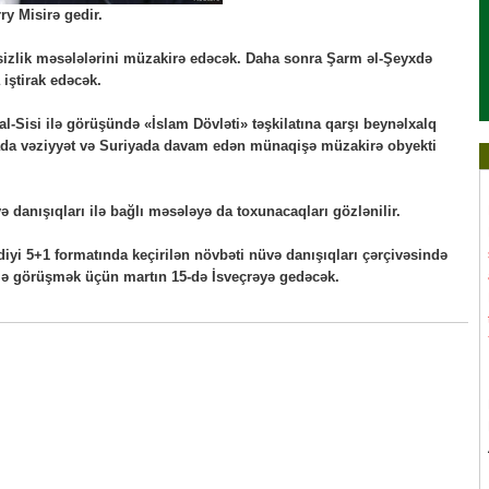
ry Misirə gedir.
kəsizlik məsələlərini müzakirə edəcək. Daha sonra Şarm əl-Şeyxdə
 iştirak edəcək.
al-Sisi ilə görüşündə «İslam Dövləti» təşkilatına qarşı beynəlxalq
yada vəziyyət və Suriyada davam edən münaqişə müzakirə obyekti
və danışıqları ilə bağlı məsələyə da toxunacaqları gözlənilir.
diyi 5+1 formatında keçirilən növbəti nüvə danışıqları çərçivəsində
lə görüşmək üçün martın 15-də İsveçrəyə gedəcək.