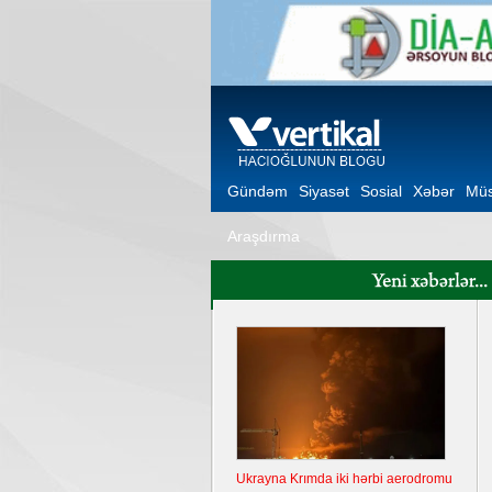
Gündəm
Siyasət
Sosial
Xəbər
Müs
Araşdırma
Ukrayna Krımda iki hərbi aerodromu