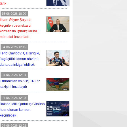
tarix
15-06-2026 10:00
İlham Əliyev Şuşada
keçirilən beynəlxalq
konfransın iştirakçılarına
müraciət ünvanladı
04-06-2026 12:15
Fərid Qayıbov: Çalışırıq ki,
üzgüçülük idman növünü
daha da inkişaf etdirək
04-06-2026 12:04
Ermənistan və ABŞ TRIPP
sazişini imzalayıb
04-06-2026 12:03
Bakıda Milli Qurtuluş Gününə
həsr olunan konsert
keçiriləcək
04-06-2026 12:02