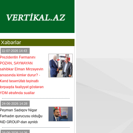
Xəbərlər
11-07-2026 14:43
Prezidentin Fərmanını
POZAN, SAYMAYAN
sahibkar Elman Mirzəyevin
arxasında kimlər durur? -
Kənd təsərrüfatı təyinatlı
torpaqda fəaliyyət göstərən
YDM ətrafında suallar
24-06-2026 14:28
Peyman Sadıqov Nigar
Fərhadın qurucusu olduğu
AID GROUP-dan ayrıldı
24-06-2026 14:26