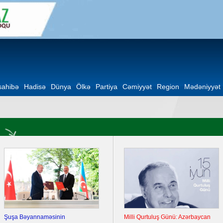
ahibə
Hadisə
Dünya
Ölkə
Partiya
Cəmiyyət
Region
Mədəniyyət
Şuşa Bəyannaməsinin
Milli Qurtuluş Günü: Azərbaycan