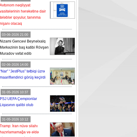
Avtonom nəqliyyat
vasitələrinin hərəkətinə dair
tələblər qoyulur, tanınma
nişanı olacaq
03-06-2026 21:00
Nizami Gəncəvi Beynəlxalq
Mərkəzinin baş katibi Rövşən
Muradov vəfat edib
02-06-2026 14:00
“Nar” “JestPlus” tətbiqi üzrə
maarifləndirici görüş keçirdi
31-05-2026 10:37
PSJ UEFA Çempionlar
Liqasının qalibi olub
31-05-2026 10:12
Tramp: İran nüvə silahı
hazırlamamağa və əldə