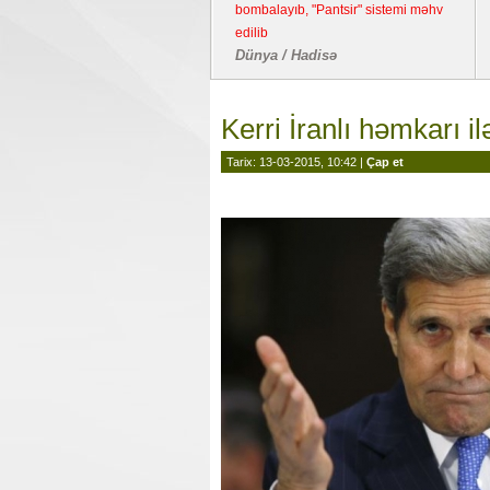
bombalayıb, "Pantsir" sistemi məhv
edilib
Dünya / Hadisə
Kerri İranlı həmkarı i
Tarix: 13-03-2015, 10:42 |
Çap et