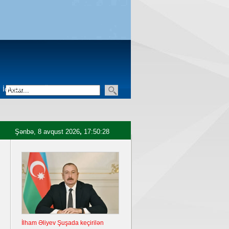
İqtisadiyyat
Üçüncü sektor
Şənbə, 8 avqust 2026
,
17:50:29
İlham Əliyev Şuşada keçirilən