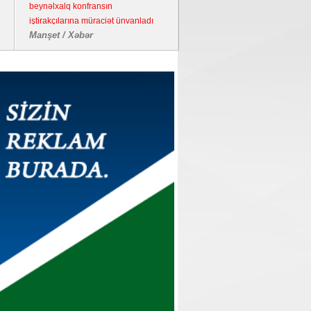
beynəlxalq konfransın
iştirakçılarına müraciət ünvanladı
Manşet / Xəbər