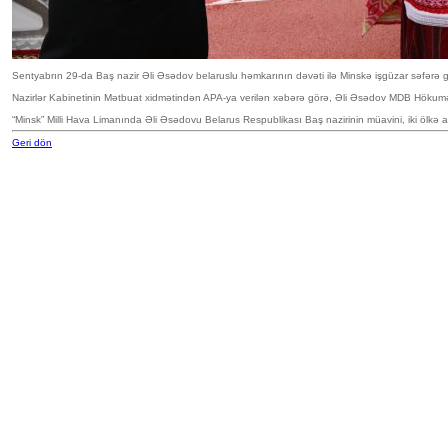
Sentyabrın 29-da Baş nazir Əli Əsədov belaruslu həmkarının dəvəti ilə Minskə işgüzar səfərə 
Nazirlər Kabinetinin Mətbuat xidmətindən APA-ya verilən xəbərə görə, Əli Əsədov MDB Hökumət B
“Minsk” Milli Hava Limanında Əli Əsədovu Belarus Respublikası Baş nazirinin müavini, iki ölkə a
Geri dön