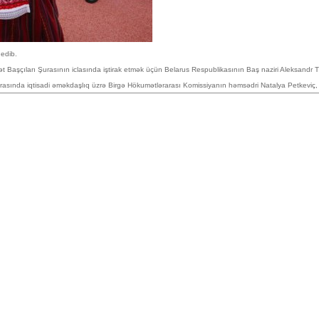
gedib.
aşçıları Şurasının iclasında iştirak etmək üçün Belarus Respublikasının Baş naziri Aleksandr Tur
rasında iqtisadi əməkdaşlıq üzrə Birgə Hökumətlərarası Komissiyanın həmsədri Natalya Petkeviç, xari