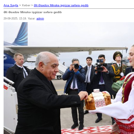
Ana Sayfa
> Xəbər >
Əli Əsədov Minskə işgüzar səfərə gedib
Əli Əsədov Minskə işgüzar səfərə gedib
29-09-2025, 15:19. Yazar:
admin