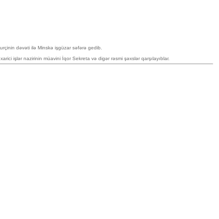
çinin dəvəti ilə Minskə işgüzar səfərə gedib.
ci işlər nazirinin müavini İqor Sekreta və digər rəsmi şəxslər qarşılayıblar.