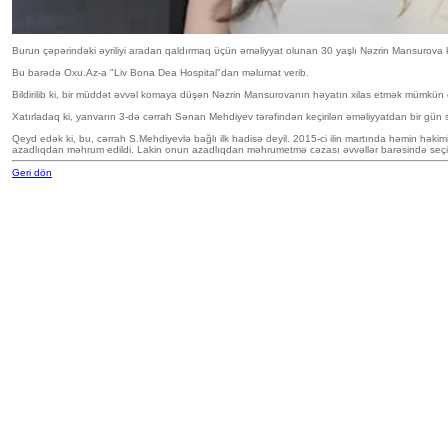
Burun çəpərindəki əyriliyi aradan qaldırmaq üçün əməliyyat olunan 30 yaşlı Nəzrin Mansurova
Bu barədə Oxu.Az-a "Liv Bona Dea Hospital"dan məlumat verib.
Bildirilib ki, bir müddət əvvəl komaya düşən Nəzrin Mansurovanın həyatın xilas etmək mümkün ol
Xatırladaq ki, yanvarın 3-də cərrah Sənan Mehdiyev tərəfindən keçirilən əməliyyatdan bir gün s
Qeyd edək ki, bu, cərrah S.Mehdiyevlə bağlı ilk hadisə deyil. 2015-ci ilin martında həmin hək
azadlıqdan məhrum edildi. Lakin onun azadlıqdan məhrumetmə cəzası əvvəllər barəsində seçilmi
Geri dön