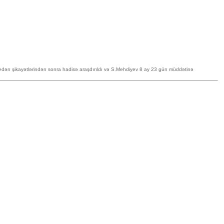
am edən şikayətlərindən sonra hadisə araşdırıldı və S.Mehdiyev 8 ay 23 gün müddətinə