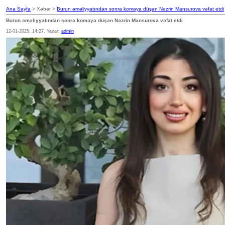
Ana Sayfa
> Xəbər >
Burun əməliyyatından sonra komaya düşən Nəzrin Mansurova vəfat etdi
Burun əməliyyatından sonra komaya düşən Nəzrin Mansurova vəfat etdi
12-01-2025, 14:27. Yazar:
admin