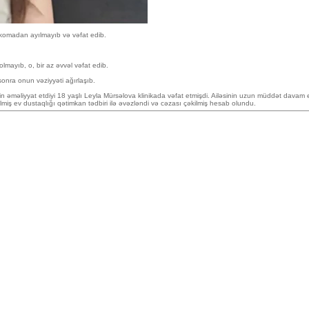
 komadan ayılmayıb və vəfat edib.
mayıb, o, bir az əvvəl vəfat edib.
onra onun vəziyyəti ağırlaşıb.
imin əməliyyat etdiyi 18 yaşlı Leyla Mürsəlova klinikada vəfat etmişdi. Ailəsinin uzun müddət dav
ş ev dustaqlığı qətimkan tədbiri ilə əvəzləndi və cəzası çəkilmiş hesab olundu.