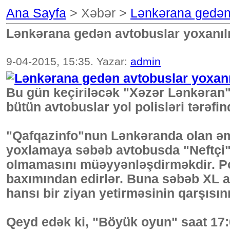
Ana Sayfa
> Xəbər >
Lәnkәrana gedәn 
Lәnkәrana gedәn avtobuslar yoxanılı
9-04-2015, 15:35. Yazar:
admin
Bu gün keçiriləcək "Xəzər Lənkəran
bütün avtobuslar yol polisləri tərəfin
"Qafqazinfo"nun Lənkəranda olan əm
yoxlamaya səbəb avtobusda "Neftçi"
olmamasını müəyyənləşdirməkdir. Poli
baxımından edirlər. Buna səbəb XL az
hansı bir ziyan yetirməsinin qarşısın
Qeyd edək ki, "Böyük oyun" saat 17: