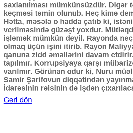
saxlanılması mümkünsüzdür. Digər tə
keçməsi təmin olunub. Heç kimə dem
Hətta, məsələ o həddə çatıb ki, istəni
verilməsində güzəşt yoxdur. Mütləqdi
işləmək mümkün deyil. Rayonda neçə 
olmaq üçün işini itirib. Rayon Maliyyə 
qanuna zidd əməllərini davam etdirir
tapılmır. Korrupsiyaya qarşı mübariz
varılmır. Görünən odur ki, Nuru müəll
Samir Şərifovun diqqətindən yayınm
İdarəsinin rəisinin də işdən çıxarılaca
Geri dön