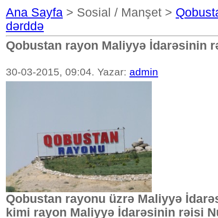
Ana Sayfa
> Sosial / Manşet >
Qobusta
dərddə
Qobustan rayon Maliyyə İdarəsinin r
30-03-2015, 09:04. Yazar:
admin
Qobustan rayonu üzrə Maliyyə İdarəsi
kimi rayon Maliyyə İdarəsinin rəisi N