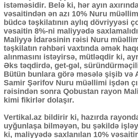
istəməsidir. Belə ki, hər ayın axırınd
vəsaitindən ən azı 10% Nuru müəllimə
büdcə təşkilatının aylıq dövriyyəsi ç
vəsaitin 8%-ni maliyyədə saxlamalıd
Maliyyə İdarəsinin rəisi Nuru müəll
təşkilatın rəhbəri vaxtında əmək haqqı
alınmasını istəyirsə, mütləqdir ki, a
Əks təqdirdə, get-gəl, süründürməçili
Bütün bunlara görə məsələ şişib və 
Samir Şərifov Nuru müəllimi işdən ç
rəisindən sonra Qobustan rayon Maliyy
kimi fikirlər dolaşır.
Vertikal.az bildirir ki, hazırda rayo
uyğunlaşa bilməyən, bu şəkildə işləy
ki, maliyyədə saxlanılan 10% vəsait