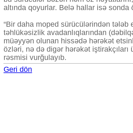
altında qoyurlar. Belə hallar isə sonda 
“Bir daha moped sürücülərindən tələb e
təhlükəsizlik avadanlıqlarından (dəbilqə
müəyyən olunan hissədə hərəkət etsinl
özləri, nə də digər hərəkət iştirakçıla
rəsmisi vurğulayıb.
Geri dön