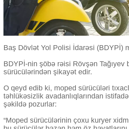
Baş Dövlət Yol Polisi İdarəsi (BDYPİ) 
BDYPİ-nin şöbə rəisi Rövşən Tağıyev bi
sürücülərindən şikayət edir.
O qeyd edib ki, moped sürücüləri tıxacl
təhlükəsizlik avadanlıqlarından istifad
şəkildə pozurlar:
“Moped sürücülərinin çoxu kuryer xidm
bu sürücülər bəzən həm öz həyatlarını,