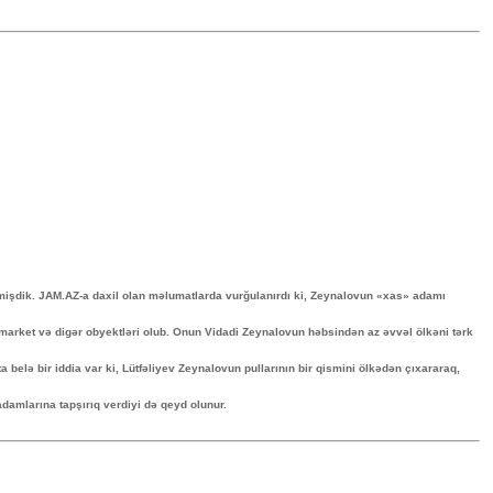
mişdik. JAM.AZ-a daxil olan məlumatlarda vurğulanırdı ki, Zeynalovun «xas» adamı
, market və digər obyektləri olub. Onun Vidadi Zeynalovun həbsindən az əvvəl ölkəni tərk
 belə bir iddia var ki, Lütfəliyev Zeynalovun pullarının bir qismini ölkədən çıxararaq,
damlarına tapşırıq verdiyi də qeyd olunur.