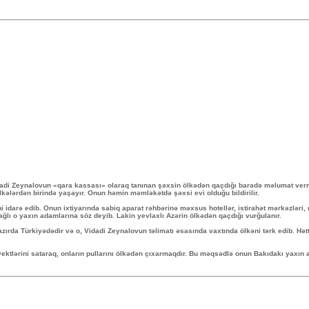
Vidadi Zeynalovun «qara kassası» olaraq tanınan şəxsin ölkədən qaçdığı barədə məlumat ver
 ölkələrdən birində yaşayır. Onun həmin məmləkətdə şəxsi evi olduğu bildirilir.
 idarə edib. Onun ixtiyarında sabiq aparat rəhbərinə məxsus hotellər, istirahət mərkəzləri
ağlı o yaxın adamlarına söz deyib. Lakin yevlaxlı Azərin ölkədən qaçdığı vurğulanır.
zırda Türkiyədədir və o, Vidadi Zeynalovun təlimatı əsasında vaxtında ölkəni tərk edib. Hətta
tlərini sataraq, onların pullarını ölkədən çıxarmaqdır. Bu məqsədlə onun Bakıdakı yaxın a