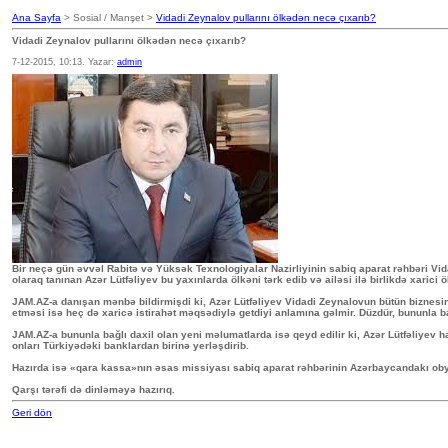
Ana Sayfa
> Sosial / Manşet >
Vidadi Zeynalov pullarını ölkədən necə çıxarıb?
Vidadi Zeynalov pullarını ölkədən necə çıxarıb?
7-12-2015, 10:13. Yazar:
admin
Bir neçə gün əvvəl Rabitə və Yüksək Texnologiyalar Nazirliyinin sabiq aparat rəhbəri 
olaraq tanınan Azər Lütfəliyev bu yaxınlarda ölkəni tərk edib və ailəsi ilə birlikdə xarici
JAM.AZ-a danışan mənbə bildirmişdi ki, Azər Lütfəliyev Vidadi Zeynalovun bütün biznesini
etməsi isə heç də xaricə istirahət məqsədiylə getdiyi anlamına gəlmir. Düzdür, bununla b
JAM.AZ-a bununla bağlı daxil olan yeni məlumatlarda isə qeyd edilir ki, Azər Lütfəliyev ha
onları Türkiyədəki banklardan birinə yerləşdirib.
Hazırda isə «qara kassa»nın əsas missiyası sabiq aparat rəhbərinin Azərbaycandakı obyek
Qarşı tərəfi də dinləməyə hazırıq.
Geri dön