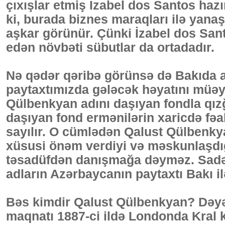
çıxışlar etmiş İzabel dos Santos ha
ki, burada biznes maraqları ilə yanaş
aşkar görünür. Çünki İzabel dos Santo
edən növbəti sübutlar da ortadadır.
Nə qədər qəribə görünsə də Bakıda 
paytaxtımızda gələcək həyatını müəy
Qülbenkyan adını daşıyan fondla qızğı
daşıyan fond ermənilərin xaricdə fəal
sayılır. O cümlədən Qalust Qülbenky
xüsusi önəm verdiyi və məskunlaşdığ
təsadüfdən danışmağa dəyməz. Sadəcə
adların Azərbaycanın paytaxtı Bakı i
Bəs kimdir Qalust Qülbenkyan? Dəyər
maqnatı 1887-ci ildə Londonda Kral k