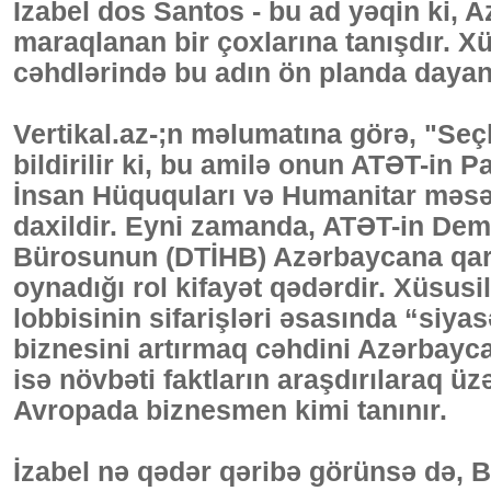
İzabel dos Santos - bu ad yəqin ki, 
maraqlanan bir çoxlarına tanışdır. X
cəhdlərində bu adın ön planda dayan
Vertikal.az-;n məlumatına görə, "Se
bildirilir ki, bu amilə onun ATƏT-in
İnsan Hüququları və Humanitar məsə
daxildir. Eyni zamanda, ATƏT-in Demo
Bürosunun (DTİHB) Azərbaycana qarş
oynadığı rol kifayət qədərdir. Xüsusi
lobbisinin sifarişləri əsasında “siy
biznesini artırmaq cəhdini Azərbayca
isə növbəti faktların araşdırılaraq üz
Avropada biznesmen kimi tanınır.
İzabel nə qədər qəribə görünsə də, 