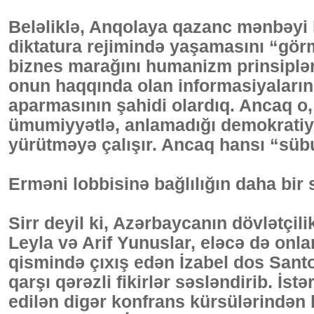
Beləliklə, Anqolaya qazanc mənbəyi k
diktatura rejimində yaşamasını “gör
biznes marağını humanizm prinsipləri
onun haqqında olan informasiyaların
aparmasının şahidi olardıq. Ancaq o
ümumiyyətlə, anlamadığı demokratiya
yürütməyə çalışır. Ancaq hansı “süb
Erməni lobbisinə bağlılığın daha bir
Sirr deyil ki, Azərbaycanın dövlətçil
Leyla və Arif Yunuslar, eləcə də onla
qismində çıxış edən İzabel dos San
qarşı qərəzli fikirlər səsləndirib. İst
edilən digər konfrans kürsülərindən 