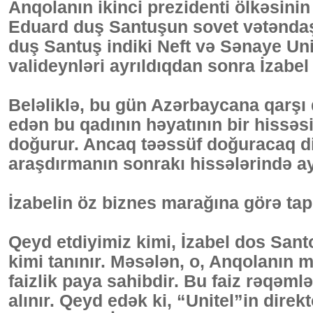
Anqolanın ikinci prezidenti ölkəsini
Eduard duş Santuşun sovet vətəndaşı 
duş Santuş indiki Neft və Sənaye Unive
valideynləri ayrıldıqdan sonra İzabel
Beləliklə, bu gün Azərbaycana qarşı
edən bu qadının həyatının bir hissəs
doğurur. Ancaq təəssüf doğuracaq dig
araşdırmanın sonrakı hissələrində ay
İzabelin öz biznes marağına görə tap
Qeyd etdiyimiz kimi, İzabel dos San
kimi tanınır. Məsələn, o, Anqolanın 
faizlik paya sahibdir. Bu faiz rəqəml
alınır. Qeyd edək ki, “Unitel”in dire