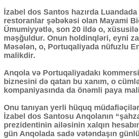
İzabel dos Santos hazırda Luandada f
restoranlar şəbəkəsi olan Mayami Biç
Ümumiyyətlə, son 20 ildə o, xüsusilə
məşğuldur. Onun holdinqləri, eyni z
Məsələn, o, Portuqaliyada nüfuzlu 
malikdir.
Anqola və Portuqaliyadakı kommersiy
biznesini də qatan bu xanım, o cüm
kompaniyasında da önəmli paya mali
Onu tanıyan yerli hüquq müdafiəçiləri
İzabel dos Santosu Anqolanın “şahza
prezidentinin ailəsinin xalqın hesabı
gün Anqolada sadə vətəndaşın günlük 