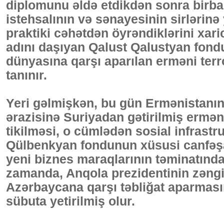
diplomunu əldə etdikdən sonra birbaş
istehsalının və sənayesinin sirlərin
praktiki cəhətdən öyrəndiklərini xari
adını daşıyan Qalust Qalustyan fondu 
dünyasına qarşı aparılan erməni ter
tanınır.
Yeri gəlmişkən, bu gün Ermənistanın 
ərazisinə Suriyadan gətirilmiş erməni
tikilməsi, o cümlədən sosial infrastr
Qülbenkyan fondunun xüsusi canfəşa
yeni biznes maraqlarının təminatında
zamanda, Anqola prezidentinin zəng
Azərbaycana qarşı təbliğat aparmasın
sübuta yetirilmiş olur.