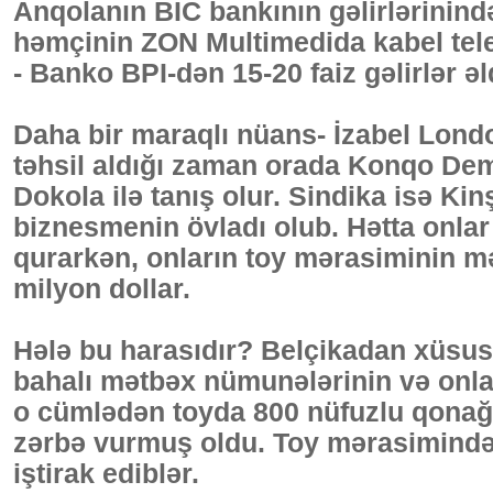
Anqolanın BİC bankının gəlirlərinind
həmçinin ZON Multimedida kabel tele
- Banko BPI-dən 15-20 faiz gəlirlər əl
Daha bir maraqlı nüans- İzabel Londo
təhsil aldığı zaman orada Konqo De
Dokola ilə tanış olur. Sindika isə K
biznesmenin övladı olub. Hətta onlar
qurarkən, onların toy mərasiminin m
milyon dollar.
Hələ bu harasıdır? Belçikadan xüsus
bahalı mətbəx nümunələrinin və onla
o cümlədən toyda 800 nüfuzlu qonağın
zərbə vurmuş oldu. Toy mərasimində A
iştirak ediblər.