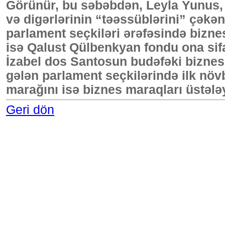
Görünür, bu səbəbdən, Leyla Yunus, 
və digərlərinin “təəssüblərini” çək
parlament seçkiləri ərəfəsində bizne
isə Qalust Qülbenkyan fondu ona sifar
İzabel dos Santosun budəfəki biznes
gələn parlament seçkilərində ilk nö
marağını isə biznes maraqları üstələy
Geri dön