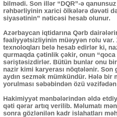
bilmədi. Son illər “DQR”-ə qanunsuz
rəhbərliyinin xarici ölkələrə dəvəti d
siyasətinin” nəticəsi hesab olunur.
Azərbaycan iqtidarına Qərb dairəl
fəaliyyətsizliyinin müəyyən rolu var
texnoloqları belə hesab edirlər ki, naz
qurmaqda çətinlik çəkir, onun “qoca q
səriştəsizdirlər. Bütün bunlar onu b
nazir kimi karyerası nöqtələnir. Son
aydın sezmək mümkündür. Hələ bir mü
yorulması səbəbindən özü vəzifədən 
Hakimiyyət mənbələrindən əldə etdiy
qəti qərar artıq verilib. Məlumatı mə
sonra gözlənilən kadr islahatları məh