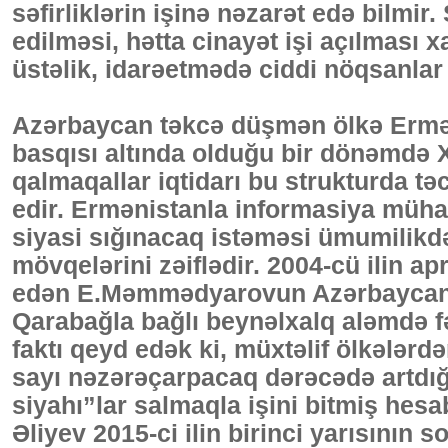
səfirliklərin işinə nəzarət edə bilmir. 
edilməsi, hətta cinayət işi açılması x
üstəlik, idarəetmədə ciddi nöqsanlar 
Azərbaycan təkcə düşmən ölkə Ermən
basqısı altında olduğu bir dönəmdə X
qalmaqallar iqtidarı bu strukturda tə
edir. Ermənistanla informasiya müha
siyasi sığınacaq istəməsi ümumilik
mövqelərini zəiflədir. 2004-cü ilin ap
edən E.Məmmədyarovun Azərbaycanın 
Qarabağla bağlı beynəlxalq aləmdə fəa
faktı qeyd edək ki, müxtəlif ölkələrd
sayı nəzərəçarpacaq dərəcədə artdığı
siyahı”lar salmaqla işini bitmiş hesab
Əliyev 2015-ci ilin birinci yarısının s