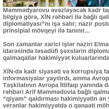
Məmmədyarovu əvəzləyəcək kadr tapı
bilgiyə görə, XİN rəhbəri ilə bağlı qət
diplomatiyası”nı işə salır; nazir po
prinsipial mövqeyi ilə tanınır...
Son zamanlar xarici işlər naziri Elm
idarəsində təsadüfi şəxslərin diplo
qalmaqallar hakimiyyət kuluarlarında
XİN-də kadr siyasəti və korrupsiya fa
informasiyalar yayılırdı, amma Avro
Təşkilatının Avropa İttifaqı yanında
rəhbəri Arif Məmmədovla bağlı qalma
“qiyam” qaldırması hakimiyyətin ən 
verənlər hakimiyyətdə o qənaəti mö