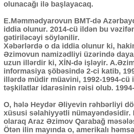
olunacağı ilə başlayacaq.
E.Məmmədyarovun BMT-də Azərbaycan
iddia olunur. 2014-cü ildən bu vəzifə
gətiriləcəyi söylənilir.
Xəbərlərdə o da iddia olunur ki, haki
Əzimovun namizədliyi üzərində dayan
uzun illərdir ki, XİN-də işləyir. A.Əzi
informasiya şöbəsində 2-ci katib, 199
illərdə müdir müavini, 1992-1994-cü i
təşkilatlar idarəsinin rəisi olub. 1994
O, hələ Heydər Əliyevin rəhbərliyi 
xüsusi səlahiyyətli nümayəndəsidir.
olaraq Araz Əzimov Qarabağ məsələsi 
Ötən ilin mayında o, amerikalı həms