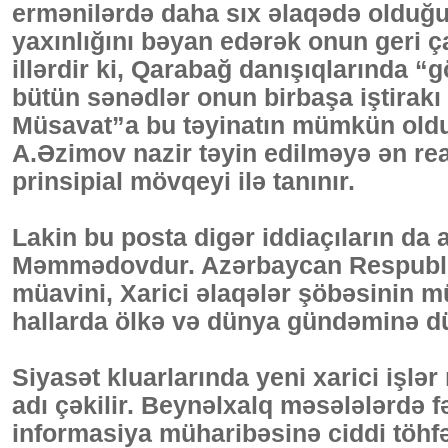
ermənilərdə daha sıx əlaqədə olduğu
yaxınlığını bəyan edərək onun geri ç
illərdir ki, Qarabağ danışıqlarında 
bütün sənədlər onun birbaşa iştirakı 
Müsavat”a bu təyinatın mümkün olduğ
A.Əzimov nazir təyin edilməyə ən re
prinsipial mövqeyi ilə tanınır.
Lakin bu posta digər iddiaçıların da a
Məmmədovdur. Azərbaycan Respublika
müavini, Xarici əlaqələr şöbəsinin 
hallarda ölkə və dünya gündəminə düş
Siyasət kluarlarında yeni xarici işlər
adı çəkilir. Beynəlxalq məsələlərdə f
informasiya müharibəsinə ciddi töhfə