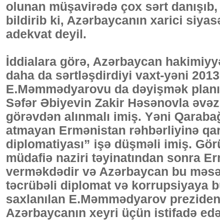
olunan müşavirədə çox sərt danışıb, X
bildirib ki, Azərbaycanın xarici siyas
adekvat deyil.
İddialara görə, Azərbaycan hakimiyyə
daha da sərtləşdirdiyi vaxt-yəni 2013
E.Məmmədyarovu da dəyişmək planı 
Səfər Əbiyevin Zakir Həsənovla əvəzlə
görəvdən alınmalı imiş. Yəni Qarabağ
atmayan Ermənistan rəhbərliyinə q
diplomatiyası” işə düşməli imiş. G
müdafiə naziri təyinatından sonra Erm
verməkdədir və Azərbaycan bu məsələ
təcrübəli diplomat və korrupsiyaya
saxlanılan E.Məmmədyarov prezident
Azərbaycanın xeyri üçün istifadə ed