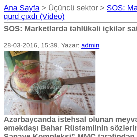
Ana Sayfa
> Üçüncü sektor >
SOS: Mark
qurd çıxdı (Video)
SOS: Marketlərdə təhlükəli içkilər sa
28-03-2016, 15:39. Yazar:
admin
Azərbaycanda istehsal olunan meyvə 
əməkdaşı Bahar Rüstəmlinin sözləri
Sənaye Kompleksi” MMC tərəfindən is