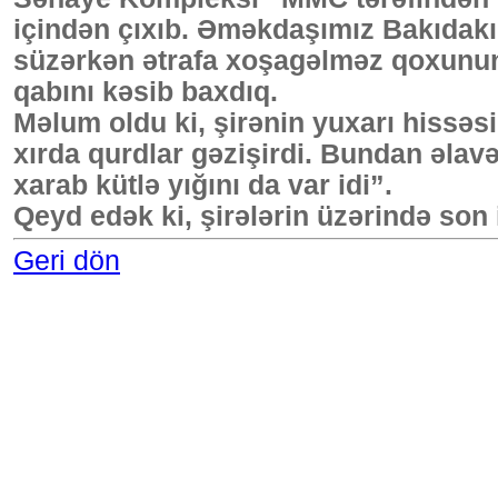
içindən çıxıb. Əməkdaşımız Bakıdakı 
süzərkən ətrafa xoşagəlməz qoxunun 
qabını kəsib baxdıq.
Məlum oldu ki, şirənin yuxarı hissəsi
xırda qurdlar gəzişirdi. Bundan əlav
xarab kütlə yığını da var idi”.
Qeyd edək ki, şirələrin üzərində son i
Geri dön