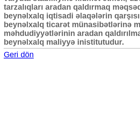
tarzalıqları aradan qaldırmaq məqsəd
beynəlxalq iqtisadi əlaqələrin qarşıs
beynəlxalq ticarət münasibətlərinə m
məhdudiyyətlərinin aradan qaldırılm
beynəlxalq maliyyə inistitutudur.
Geri dön