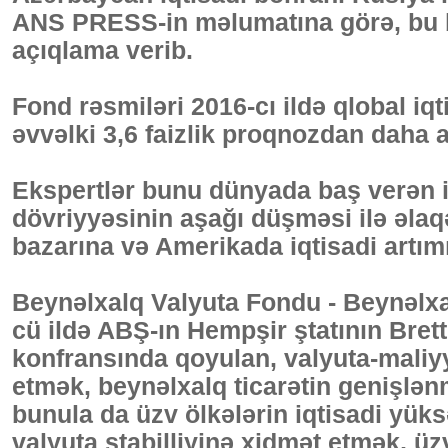
ANS PRESS-in məlumatına görə, bu b
açıqlama verib.
Fond rəsmiləri 2016-cı ildə qlobal iqt
əvvəlki 3,6 faizlik proqnozdan daha a
Ekspertlər bunu dünyada baş verən iq
dövriyyəsinin aşağı düşməsi ilə əla
bazarına və Amerikada iqtisadi artım
Beynəlxalq Valyuta Fondu - Beynəlxal
cü ildə ABŞ-ın Hempşir ştatının Bre
konfransında qoyulan, valyuta-maliy
etmək, beynəlxalq ticarətin genişlənm
bunula da üzv ölkələrin iqtisadi yüks
valyuta stabilliyinə xidmət etmək, üz