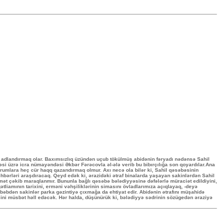
" adlandırmaq olar. Baxımsızlıq üzündən uçub tökülmüş abidənin fəryadı nədənsə Sahil
i üzrə icra nümayəndəsi Əkbər Fərəcovla əl-ələ verib bu bibırçılığa son qoyardılar.Ana
qurumlara heç cür haqq qazandırmaq olmur. Axı necə ola bilər ki, Sahil qəsəbəsinin
əhbərləri araşdıracaq. Qeyd edək ki, ərazidəki ətraf binalarda yaşayan sakinlərdən Sahil
hmət çəkib maraqlanmır. Bununla bağlı qəsəbə bələdiyyəsinə dəfələrlə müraciət edildiyini,
qətliamının tarixini, erməni vəhşiliklərinin simasını övladlarımıza açıqlayaq, -deyə
əbəbdən sakinlər parka gəzintiyə çıxmağa da ehtiyat edir. Abidənin ətrafını müşahidə
sini müsbət həll edəcək. Hər halda, düşünürük ki, bələdiyyə sədrinin sözügedən əraziyə