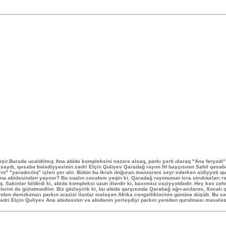
şir.Burada ucaldılmış Ana abidə kompleksini nəzərə alsaq, parkı şərti olaraq "Ana fəryadı
ydı, qəsəbə bələdiyyəsinin sədri Elçin Quliyev Qaradağ rayon İH başçısının Sahil qəsəbəs
rın" "yaradıcılıq" işləri yer alır. Bütün bu ikrah doğuran mənzərəni seyr edərkən aidiyyəti 
 Ana abidəsindən yayınır? Bu sualın cavabını yəqin ki, Qaradağ rayonunun icra strukturları r
 Sakinlər bildirdi ki, abidə kompleksi uzun illərdir ki, baxımsız vəziyyətdədir. Heç kəs zə
rini də gizlətmədilər. Biz gözləyirik ki, bu abidə qarşısında Qarabağ ağrı-acılarını, Xocalı 
zündən dənizkənarı parkın ərazisi ilanlar mələşən Afrika cəngəlliklərinin gününə düşüb. Bu s
sədri Elçin Quliyev Ana abidəsinin və abidənin yerləşdiyi parkın yenidən qurulması məsələ