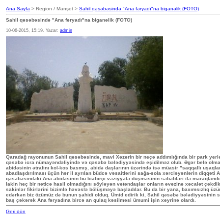
Ana Sayfa
> Region / Manşet >
Sahil qəsəbəsində "Ana fəryadı"na biganəlik (FOTO)
Sahil qəsəbəsində "Ana fəryadı"na biganəlik (FOTO)
10-06-2015, 15:19. Yazar:
admin
Qaradağ rayonunun Sahil qəsəbəsində, mavi Xəzərin bir neçə addımlığında bir park yerlə
qəsəbə icra nümayəndəliyində və qəsəbə bələdiyyəsində eşidilməz olub. Əgər belə olmasa
abidəsinin ətrafını kol-kos basmış, abidə daşlarının üzərində isə müasir "saqqallı uşaqla
abadlaşdırılması üçün hər il ayrılan büdcə vəsaitlərini sağa-sola xərcləyənlərin diqqəti
qəsəbəsindəki Ana abidəsinin bu biabırçı vəziyyətə düşməsinin səbəbləri ilə maraqlandıq.
lakin heç bir nəticə hasil olmadığını söyləyən vətəndaşlar onların əvəzinə xəcalət çəkdiklə
sakinlər fikirlərini bizimlə həvəslə bölüşməyə başladılar. Bu da bir yana, baxımsızlıq ü
edərkən biz özümüz də bunun şahidi olduq. Ümid edirik ki, Sahil qəsəbə bələdiyyəsinin 
baş çəkərək Ana fəryadına bircə an qulaq kəsilməsi ümumi işin xeyrinə olardı.
Geri dön