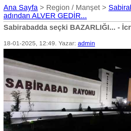
Ana Sayfa
> Region / Manşet >
Sabira
adından ALVER GEDİR...
Sabirabadda seçki BAZARLIĞI... - İc
18-01-2025, 12:49. Yazar:
admin