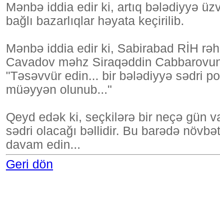
Mənbə iddia edir ki, artıq bələdiyyə üz
bağlı bazarlıqlar həyata keçirilib.
Mənbə iddia edir ki, Sabirabad RİH rəh
Cavadov məhz Siraqəddin Cabbarovun ad
"Təsəvvür edin... bir bələdiyyə sədri 
müəyyən olunub..."
Qeyd edək ki, seçkilərə bir neçə gün va
sədri olacağı bəllidir. Bu barədə növb
davam edin...
Geri dön