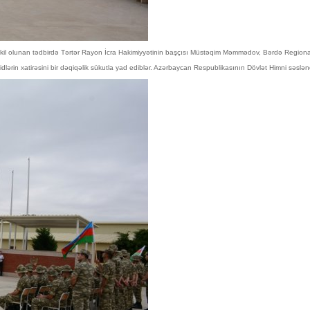
kil olunan tədbirdə Tərtər Rayon İcra Hakimiyyətinin başçısı Müstəqim Məmmədov, Bərdə Regional Mə
dlərin xatirəsini bir dəqiqəlik sükutla yad ediblər. Azərbaycan Respublikasının Dövlət Himni səsləndi