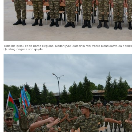
Tədbirdə iştirak edən Bərdə Regional Mədəniyyət İdarəsinin rəisi Vəsilə Möhsümova da hərbçilər
Qarabağ nisgilinə son qoydu.