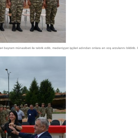
i bayram münasibəti ilə təbrik edib, mədəniyyət işçiləri adından onlara ən xoş arzularını bildiri