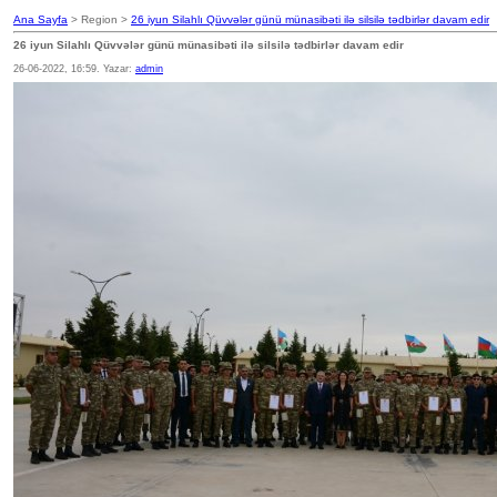
Ana Sayfa
> Region >
26 iyun Silahlı Qüvvələr günü münasibəti ilə silsilə tədbirlər davam edir
26 iyun Silahlı Qüvvələr günü münasibəti ilə silsilə tədbirlər davam edir
26-06-2022, 16:59. Yazar:
admin