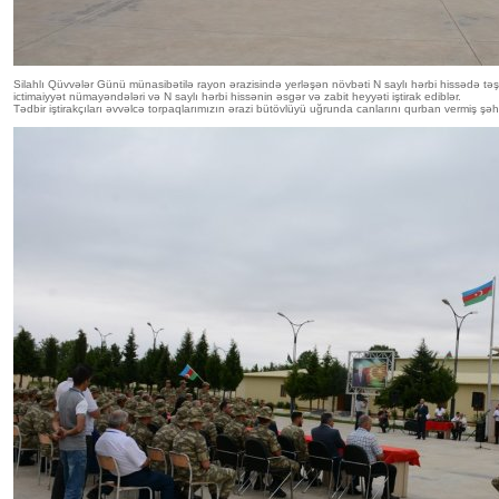
Silahlı Qüvvələr Günü münasibətilə rayon ərazisində yerləşən növbəti N saylı hərbi hissədə təş
ictimaiyyət nümayəndələri və N saylı hərbi hissənin əsgər və zabit heyyəti iştirak ediblər.
Tədbir iştirakçıları əvvəlcə torpaqlarımızın ərazi bütövlüyü uğrunda canlarını qurban vermiş şəhi