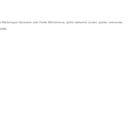
dəniyyət İdarəsinin rəisi Vəsilə Möhsümova, şəhid ailələrinin üzvləri, qazilər, veteranlar,
rilib.