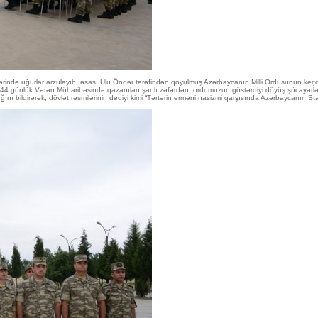
işlərində uğurlar arzulayıb, əsası Ulu Öndər tərəfindən qoyulmuş Azərbaycanın Milli Ordusunun keçdi
44 günlük Vətən Müharibəsində qazanılan şanlı zəfərdən, ordumuzun göstərdiyi döyüş şücayətlər
 bildirərək, dövlət rəsmilərinin dediyi kimi “Tərtərin erməni nasizmi qarşısında Azərbaycanın Sta