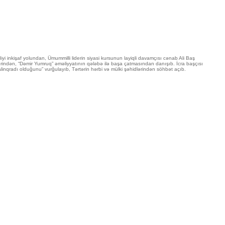
yi inkişaf yolundan, Ümummilli liderin siyasi kursunun layiqli davamçısı cənab Ali Baş
indən, “Dəmir Yumruq” əməliyyatının qələbə ilə başa çatmasından danışıb. İcra başçısı
linqradı olduğunu” vurğulayıb, Tərtərin hərbi və mülki şəhidlərindən söhbət açıb.