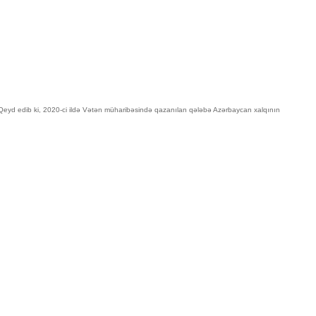
b. Qeyd edib ki, 2020-ci ildə Vətən müharibəsində qazanılan qələbə Azərbaycan xalqının