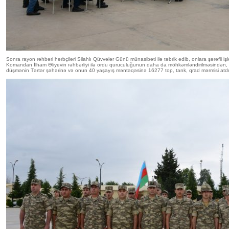
Sonra rayon rəhbəri hərbçiləri Silahlı Qüvvələr Günü münasibəti ilə təbrik edib, onlara şərəfli 
Komandan İlham Əliyevin rəhbərliyi ilə ordu quruculuğunun daha da möhkəmləndirilməsindən, 
düşmənin Tərtər şəhərinə və onun 40 yaşayış məntəqəsinə 16277 top, tank, qrad mərmisi atdığını