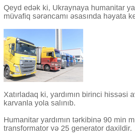
Qeyd edək ki, Ukraynaya humanitar yar
müvafiq sərəncamı əsasında həyata keç
Xatırladaq ki, yardımın birinci hissəs
karvanla yola salınıb.
Humanitar yardımın tərkibinə 90 min met
transformator və 25 generator daxildir.