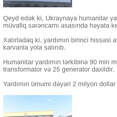
Qeyd edək ki, Ukraynaya humanitar yar
müvafiq sərəncamı əsasında həyata keçi
Xatırladaq ki, yardımın birinci hissəs
karvanla yola salınıb.
Humanitar yardımın tərkibinə 90 min met
transformator və 25 generator daxildir.
Yardımın ümumi dəyəri 2 milyon dollar t